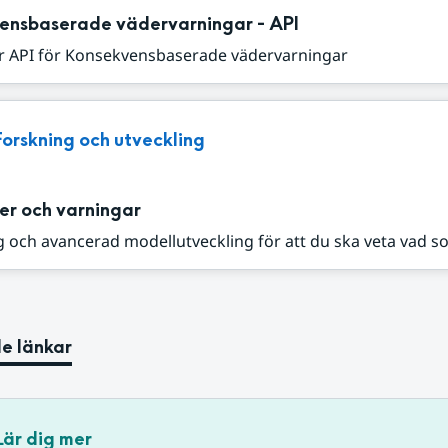
ensbaserade vädervarningar - API
r API för Konsekvensbaserade vädervarningar
Forskning och utveckling
er och varningar
 och avancerad modellutveckling för att du ska veta vad s
e länkar
Lär dig mer