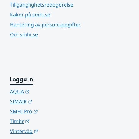
Tillgänglighetsredogörelse
Kakor på smhi.se
Hantering av personuppgifter
Om smhi.se
Logga in
Länk till annan webbplats.
AQUA
Länk till annan webbplats.
SIMAIR
Länk till annan webbplats.
SMHI Pro
Länk till annan webbplats.
Timbr
Länk till annan webbplats.
Vinterväg