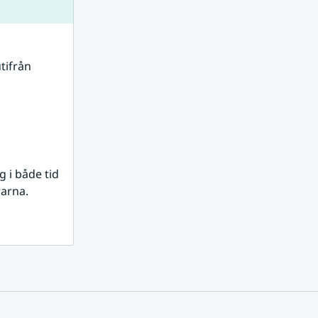
tifrån 
i både tid 
rarna.