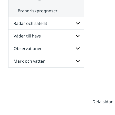
Brandriskprognoser
Radar och satellit
Väder till havs
Undersidor
för
Radar
Observationer
Undersidor
och
för
satellit
Väder
Mark och vatten
Undersidor
till
för
havs
Observationer
Undersidor
för
Mark
och
vatten
Dela sidan