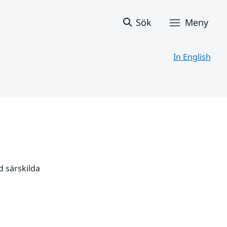
Sök
Meny
In English
 särskilda 