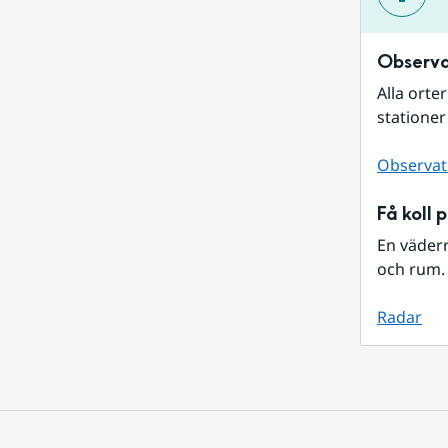
Observa
Alla orte
stationer
Observat
Få koll 
En väder
och rum. 
Radar