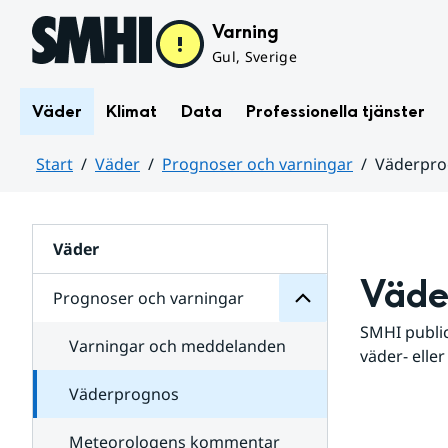
Hoppa till sidans innehåll
Varning
Gul, Sverige
Väder
Klimat
Data
Professionella tjänster
Start
Väder
Prognoser och varningar
Väderpr
varningar
och
Huvudinnehåll
Prognoser
för
Undersidor
Väder
Väde
Prognoser och varningar
SMHI public
Varningar och meddelanden
väder- eller
Väderprognos
Meteorologens kommentar