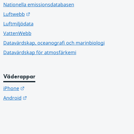
Nationella emissionsdatabasen
Länk till annan webbplats.
Luftwebb
Luftmiljödata
VattenWebb
Datavärdskap, oceanografi och marinbiologi
Datavärdskap för atmosfärkemi
Väderappar
Länk till annan webbplats.
iPhone
Länk till annan webbplats.
Android