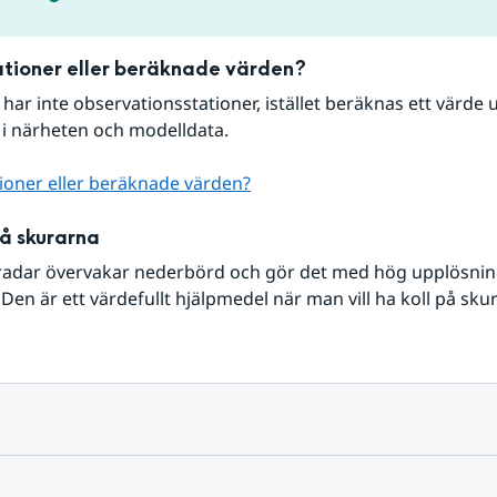
tioner eller beräknade värden?
r har inte observationsstationer, istället beräknas ett värde u
 i närheten och modelldata.
ioner eller beräknade värden?
på skurarna
radar övervakar nederbörd och gör det med hög upplösning 
Den är ett värdefullt hjälpmedel när man vill ha koll på sku