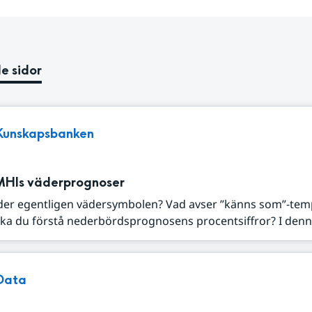
e sidor
Kunskapsbanken
MHIs väderprognoser
der egentligen vädersymbolen? Vad avser ”känns som”-tem
ka du förstå nederbördsprognosens procentsiffror? I denna
Data