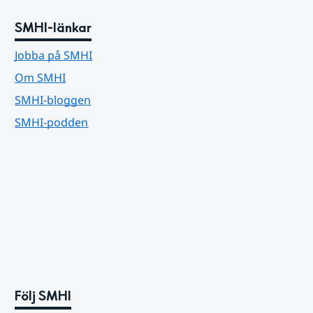
SMHI-länkar
Jobba på SMHI
Om SMHI
SMHI-bloggen
SMHI-podden
Följ SMHI