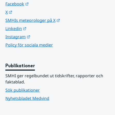
Länk till annan webbplats.
Facebook
Länk till annan webbplats.
X
Länk till annan webbplats.
SMHIs meteorologer på X
Länk till annan webbplats.
Linkedin
Länk till annan webbplats.
Instagram
Policy för sociala medier
Publikationer
SMHI ger regelbundet ut tidskrifter, rapporter och 
faktablad.
Sök publikationer
Nyhetsbladet Medvind