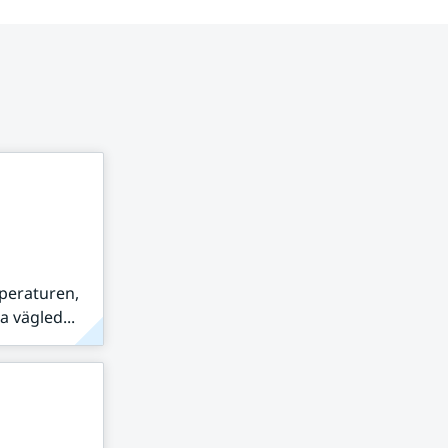
peraturen,
 vägled...