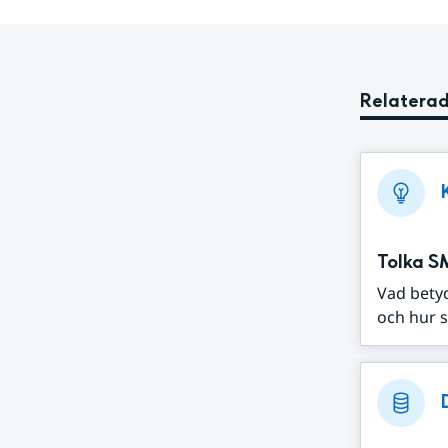
Relaterad
Tolka S
Vad bety
och hur s