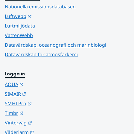
Nationella emissionsdatabasen
Länk till annan webbplats.
Luftwebb
Luftmiljödata
VattenWebb
Datavärdskap, oceanografi och marinbiologi
Datavärdskap för atmosfärkemi
Logga in
Länk till annan webbplats.
AQUA
Länk till annan webbplats.
SIMAIR
Länk till annan webbplats.
SMHI Pro
Länk till annan webbplats.
Timbr
Länk till annan webbplats.
Vinterväg
Länk till annan webbplats.
Väderlarm