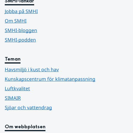
SMHI-länkar
Jobba på SMHI
Om SMHI
SMHI-bloggen
SMHI-podden
Teman
Havsmiljö i kust och hav
Kunskapscentrum för klimatanpassning
Luftkvalitet
SIMAIR
Sjöar och vattendrag
Om webbplatsen