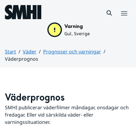
Hoppa till sidans innehåll
Meny
Varning
Gul, Sverige
Start
Väder
Prognoser och varningar
Väderprognos
Huvudinnehåll
Väderprognos
SMHI publicerar väderfilmer måndagar, onsdagar och 
fredagar. Eller vid särskilda väder- eller 
varningssituationer.