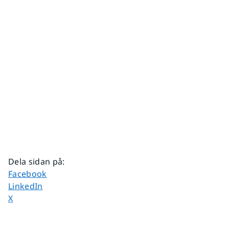
Dela sidan på
:
Dela sidan på
Facebook
Dela sidan på
LinkedIn
Dela sidan på
X