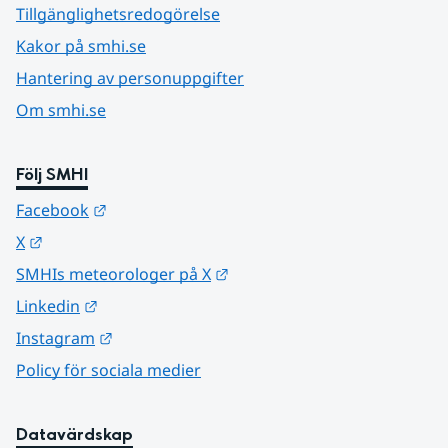
Tillgänglighetsredogörelse
Kakor på smhi.se
Hantering av personuppgifter
Om smhi.se
Följ SMHI
Länk till annan webbplats.
Facebook
Länk till annan webbplats.
X
Länk till annan webbplats.
SMHIs meteorologer på X
Länk till annan webbplats.
Linkedin
Länk till annan webbplats.
Instagram
Policy för sociala medier
Datavärdskap