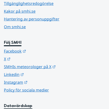
Tillgänglighetsredogörelse
Kakor på smhi.se
Hantering av personuppgifter
Om smhi.se
Följ SMHI
Länk till annan webbplats.
Facebook
Länk till annan webbplats.
X
Länk till annan webbplats.
SMHIs meteorologer på X
Länk till annan webbplats.
Linkedin
Länk till annan webbplats.
Instagram
Policy för sociala medier
Datavärdskap