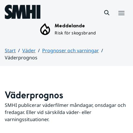
Hoppa till sidans innehåll
Meny
Meddelande
Risk för skogsbrand
Start
Väder
Prognoser och varningar
Väderprognos
Huvudinnehåll
Väderprognos
SMHI publicerar väderfilmer måndagar, onsdagar och 
fredagar. Eller vid särskilda väder- eller 
varningssituationer.