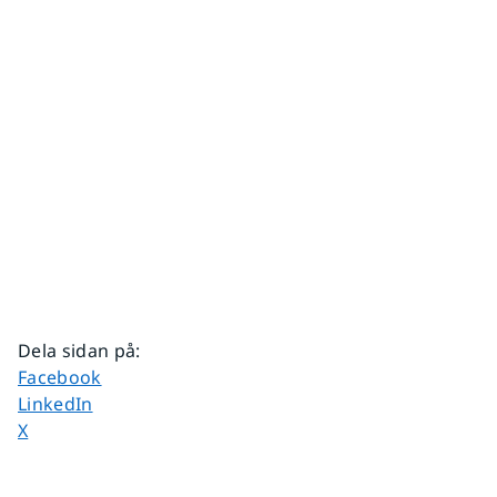
Dela sidan på
:
Dela sidan på
Facebook
Dela sidan på
LinkedIn
Dela sidan på
X