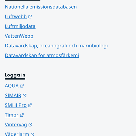
Nationella emissionsdatabasen
Länk till annan webbplats.
Luftwebb
Luftmiljödata
VattenWebb
Datavärdskap, oceanografi och marinbiologi
Datavärdskap för atmosfärkemi
Logga in
Länk till annan webbplats.
AQUA
Länk till annan webbplats.
SIMAIR
Länk till annan webbplats.
SMHI Pro
Länk till annan webbplats.
Timbr
Länk till annan webbplats.
Vinterväg
Länk till annan webbplats.
Väderlarm