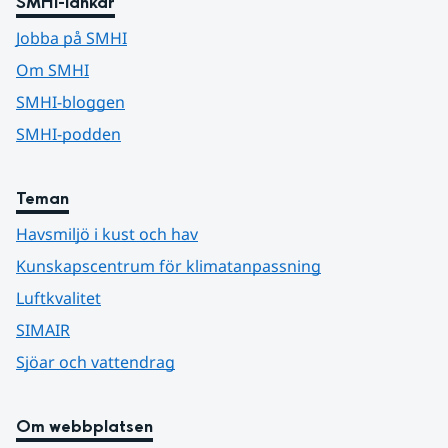
SMHI-länkar
Jobba på SMHI
Om SMHI
SMHI-bloggen
SMHI-podden
Teman
Havsmiljö i kust och hav
Kunskapscentrum för klimatanpassning
Luftkvalitet
SIMAIR
Sjöar och vattendrag
Om webbplatsen