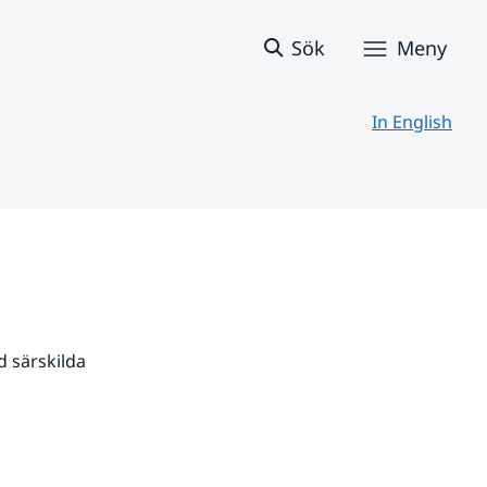
Sök
Meny
In English
 särskilda 