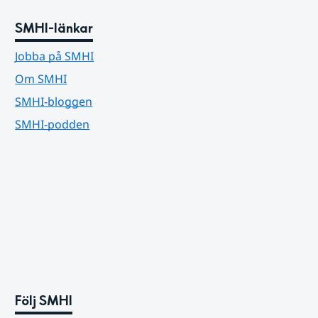
SMHI-länkar
Jobba på SMHI
Om SMHI
SMHI-bloggen
SMHI-podden
Följ SMHI