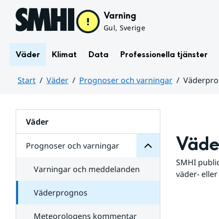
Hoppa till sidans innehåll
Varning
Gul, Sverige
Väder
Klimat
Data
Professionella tjänster
Start
Väder
Prognoser och varningar
Väderpr
varningar
och
Huvudinnehåll
Prognoser
för
Undersidor
Väder
Väde
Prognoser och varningar
SMHI public
Varningar och meddelanden
väder- eller
Väderprognos
Meteorologens kommentar