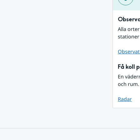
Observa
Alla orte
stationer
Observat
Få koll 
En väder
och rum. 
Radar