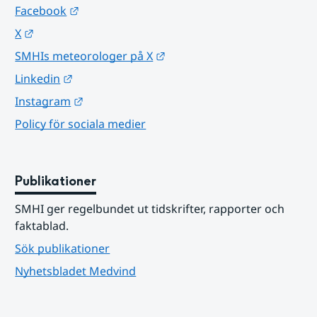
Länk till annan webbplats.
Facebook
Länk till annan webbplats.
X
Länk till annan webbplats.
SMHIs meteorologer på X
Länk till annan webbplats.
Linkedin
Länk till annan webbplats.
Instagram
Policy för sociala medier
Publikationer
SMHI ger regelbundet ut tidskrifter, rapporter och 
faktablad.
Sök publikationer
Nyhetsbladet Medvind