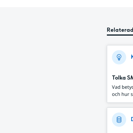
Relaterad
Tolka S
Vad bety
och hur s