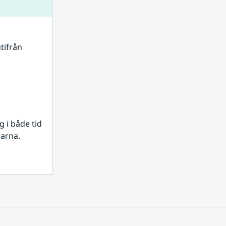
tifrån 
i både tid 
rarna.