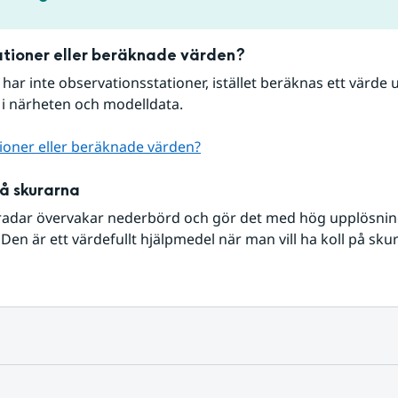
tioner eller beräknade värden?
r har inte observationsstationer, istället beräknas ett värde u
 i närheten och modelldata.
ioner eller beräknade värden?
på skurarna
radar övervakar nederbörd och gör det med hög upplösning 
Den är ett värdefullt hjälpmedel när man vill ha koll på sku