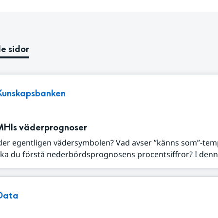
e sidor
Kunskapsbanken
MHIs väderprognoser
der egentligen vädersymbolen? Vad avser ”känns som”-tem
ka du förstå nederbördsprognosens procentsiffror? I denna
Data