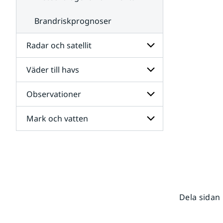
Brandriskprognoser
Radar och satellit
Väder till havs
Undersidor
för
Radar
Observationer
Undersidor
och
för
satellit
Väder
Mark och vatten
Undersidor
till
för
havs
Observationer
Undersidor
för
Mark
och
vatten
Dela sidan