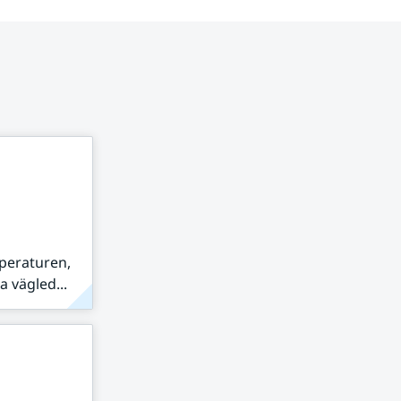
peraturen,
 vägled...