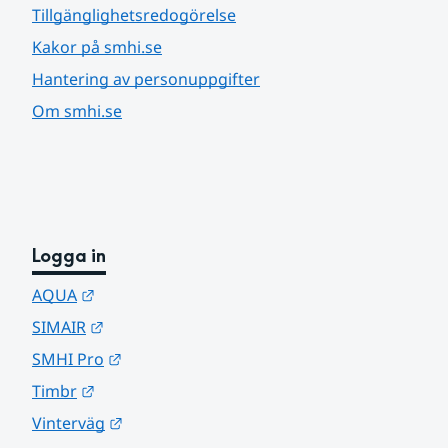
Tillgänglighetsredogörelse
Kakor på smhi.se
Hantering av personuppgifter
Om smhi.se
Logga in
Länk till annan webbplats.
AQUA
Länk till annan webbplats.
SIMAIR
Länk till annan webbplats.
SMHI Pro
Länk till annan webbplats.
Timbr
Länk till annan webbplats.
Vinterväg