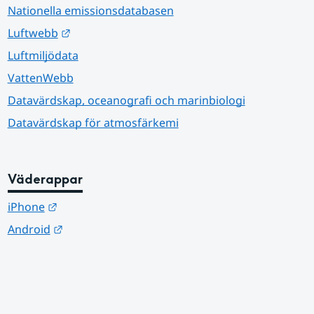
Nationella emissionsdatabasen
Länk till annan webbplats.
Luftwebb
Luftmiljödata
VattenWebb
Datavärdskap, oceanografi och marinbiologi
Datavärdskap för atmosfärkemi
Väderappar
Länk till annan webbplats.
iPhone
Länk till annan webbplats.
Android