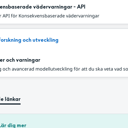
ensbaserade vädervarningar - API
r API för Konsekvensbaserade vädervarningar
Forskning och utveckling
er och varningar
 och avancerad modellutveckling för att du ska veta vad s
e länkar
Lär dig mer