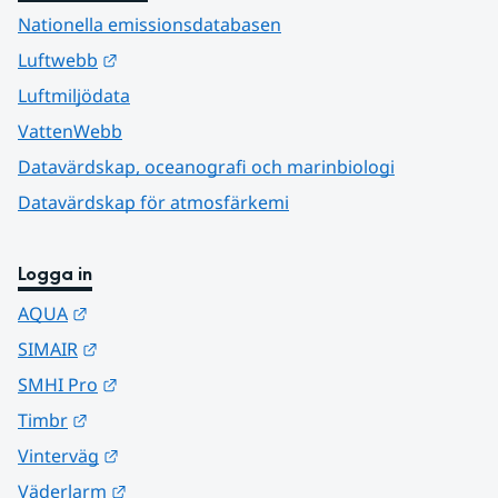
Nationella emissionsdatabasen
Länk till annan webbplats.
Luftwebb
Luftmiljödata
VattenWebb
Datavärdskap, oceanografi och marinbiologi
Datavärdskap för atmosfärkemi
Logga in
Länk till annan webbplats.
AQUA
Länk till annan webbplats.
SIMAIR
Länk till annan webbplats.
SMHI Pro
Länk till annan webbplats.
Timbr
Länk till annan webbplats.
Vinterväg
Länk till annan webbplats.
Väderlarm