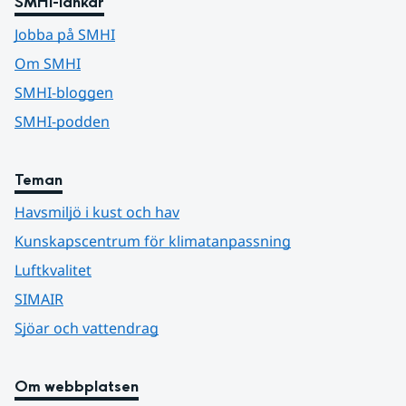
SMHI-länkar
Jobba på SMHI
Om SMHI
SMHI-bloggen
SMHI-podden
Teman
Havsmiljö i kust och hav
Kunskapscentrum för klimatanpassning
Luftkvalitet
SIMAIR
Sjöar och vattendrag
Om webbplatsen