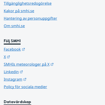
Tillgänglighetsredogörelse
Kakor på smhi.se
Hantering av personuppgifter
Om smhi.se
Följ SMHI
Länk till annan webbplats.
Facebook
Länk till annan webbplats.
X
Länk till annan webbplats.
SMHIs meteorologer på X
Länk till annan webbplats.
Linkedin
Länk till annan webbplats.
Instagram
Policy för sociala medier
Datavärdskap