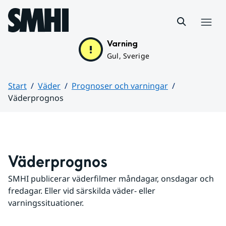
Hoppa till sidans innehåll
Meny
Varning
Gul, Sverige
Start
Väder
Prognoser och varningar
Väderprognos
Huvudinnehåll
Väderprognos
SMHI publicerar väderfilmer måndagar, onsdagar och 
fredagar. Eller vid särskilda väder- eller 
varningssituationer.