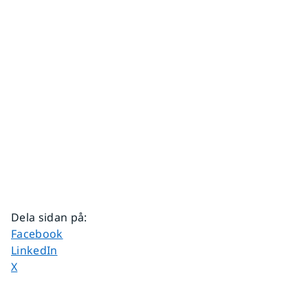
Dela sidan på
:
Dela sidan på
Facebook
Dela sidan på
LinkedIn
Dela sidan på
X