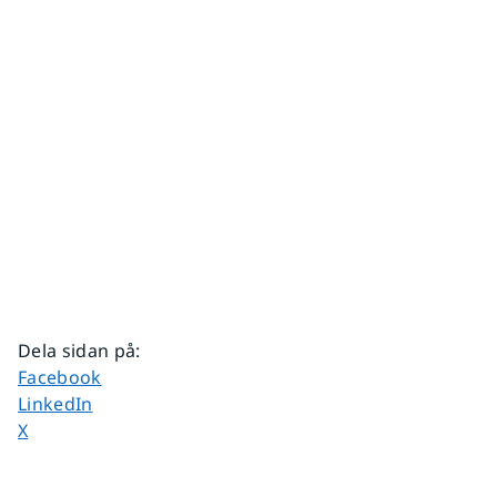
Dela sidan på
:
Dela sidan på
Facebook
Dela sidan på
LinkedIn
Dela sidan på
X