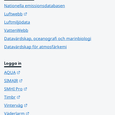
Nationella emissionsdatabasen
Länk till annan webbplats.
Luftwebb
Luftmiljödata
VattenWebb
Datavärdskap, oceanografi och marinbiologi
Datavärdskap för atmosfärkemi
Logga in
Länk till annan webbplats.
AQUA
Länk till annan webbplats.
SIMAIR
Länk till annan webbplats.
SMHI Pro
Länk till annan webbplats.
Timbr
Länk till annan webbplats.
Vinterväg
Länk till annan webbplats.
Väderlarm