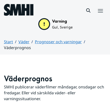
Hoppa till sidans innehåll
Meny
Varning
Gul, Sverige
Start
Väder
Prognoser och varningar
Väderprognos
Huvudinnehåll
Väderprognos
SMHI publicerar väderfilmer måndagar, onsdagar och 
fredagar. Eller vid särskilda väder- eller 
varningssituationer.