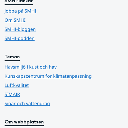
SMHI-länkar
Jobba på SMHI
Om SMHI
SMHI-bloggen
SMHI-podden
Teman
Havsmiljö i kust och hav
Kunskapscentrum för klimatanpassning
Luftkvalitet
SIMAIR
Sjöar och vattendrag
Om webbplatsen