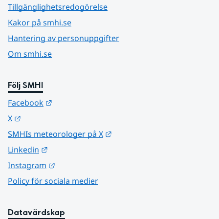
Tillgänglighetsredogörelse
Kakor på smhi.se
Hantering av personuppgifter
Om smhi.se
Följ SMHI
Länk till annan webbplats.
Facebook
Länk till annan webbplats.
X
Länk till annan webbplats.
SMHIs meteorologer på X
Länk till annan webbplats.
Linkedin
Länk till annan webbplats.
Instagram
Policy för sociala medier
Datavärdskap