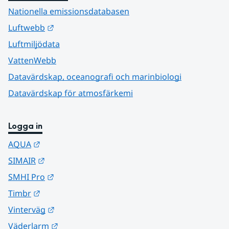
Nationella emissionsdatabasen
Länk till annan webbplats.
Luftwebb
Luftmiljödata
VattenWebb
Datavärdskap, oceanografi och marinbiologi
Datavärdskap för atmosfärkemi
Logga in
Länk till annan webbplats.
AQUA
Länk till annan webbplats.
SIMAIR
Länk till annan webbplats.
SMHI Pro
Länk till annan webbplats.
Timbr
Länk till annan webbplats.
Vinterväg
Länk till annan webbplats.
Väderlarm