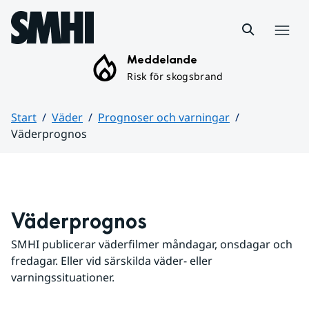
Hoppa till sidans innehåll
Meny
Meddelande
Risk för skogsbrand
Start
Väder
Prognoser och varningar
Väderprognos
Huvudinnehåll
Väderprognos
SMHI publicerar väderfilmer måndagar, onsdagar och 
fredagar. Eller vid särskilda väder- eller 
varningssituationer.