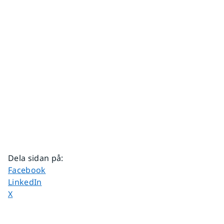
Dela sidan på
:
Dela sidan på
Facebook
Dela sidan på
LinkedIn
Dela sidan på
X