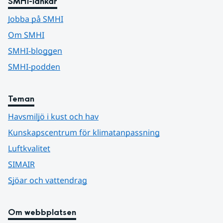
SMHI-länkar
Jobba på SMHI
Om SMHI
SMHI-bloggen
SMHI-podden
Teman
Havsmiljö i kust och hav
Kunskapscentrum för klimatanpassning
Luftkvalitet
SIMAIR
Sjöar och vattendrag
Om webbplatsen