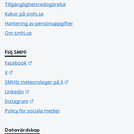
Tillgänglighetsredogörelse
Kakor på smhi.se
Hantering av personuppgifter
Om smhi.se
Följ SMHI
Länk till annan webbplats.
Facebook
Länk till annan webbplats.
X
Länk till annan webbplats.
SMHIs meteorologer på X
Länk till annan webbplats.
Linkedin
Länk till annan webbplats.
Instagram
Policy för sociala medier
Datavärdskap