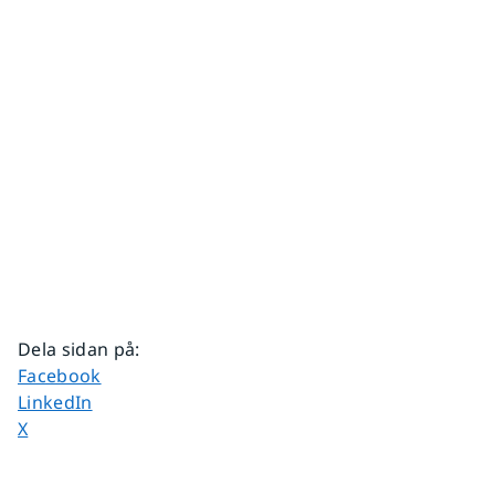
Dela sidan på
:
Dela sidan på
Facebook
Dela sidan på
LinkedIn
Dela sidan på
X