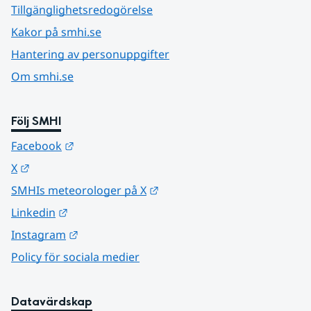
Tillgänglighetsredogörelse
Kakor på smhi.se
Hantering av personuppgifter
Om smhi.se
Följ SMHI
Länk till annan webbplats.
Facebook
Länk till annan webbplats.
X
Länk till annan webbplats.
SMHIs meteorologer på X
Länk till annan webbplats.
Linkedin
Länk till annan webbplats.
Instagram
Policy för sociala medier
Datavärdskap