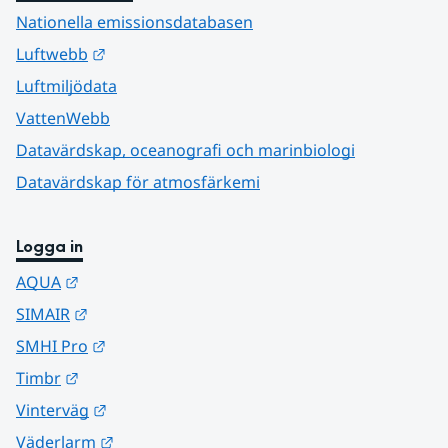
Nationella emissionsdatabasen
Länk till annan webbplats.
Luftwebb
Luftmiljödata
VattenWebb
Datavärdskap, oceanografi och marinbiologi
Datavärdskap för atmosfärkemi
Logga in
Länk till annan webbplats.
AQUA
Länk till annan webbplats.
SIMAIR
Länk till annan webbplats.
SMHI Pro
Länk till annan webbplats.
Timbr
Länk till annan webbplats.
Vinterväg
Länk till annan webbplats.
Väderlarm