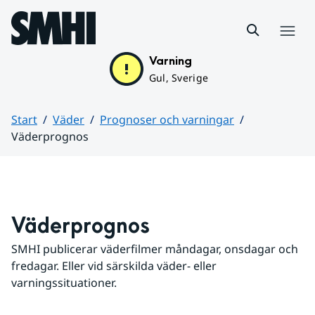
Hoppa till sidans innehåll
Meny
Varning
Gul, Sverige
Start
Väder
Prognoser och varningar
Väderprognos
Huvudinnehåll
Väderprognos
SMHI publicerar väderfilmer måndagar, onsdagar och 
fredagar. Eller vid särskilda väder- eller 
varningssituationer.