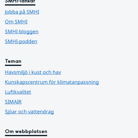
SMHI-länkar
Jobba på SMHI
Om SMHI
SMHI-bloggen
SMHI-podden
Teman
Havsmiljö i kust och hav
Kunskapscentrum för klimatanpassning
Luftkvalitet
SIMAIR
Sjöar och vattendrag
Om webbplatsen