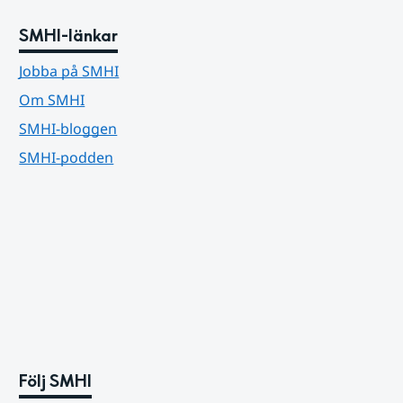
SMHI-länkar
Jobba på SMHI
Om SMHI
SMHI-bloggen
SMHI-podden
Följ SMHI