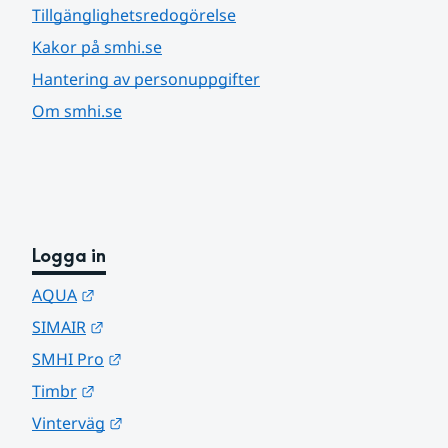
Tillgänglighetsredogörelse
Kakor på smhi.se
Hantering av personuppgifter
Om smhi.se
Logga in
Länk till annan webbplats.
AQUA
Länk till annan webbplats.
SIMAIR
Länk till annan webbplats.
SMHI Pro
Länk till annan webbplats.
Timbr
Länk till annan webbplats.
Vinterväg