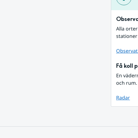
Observa
Alla orte
stationer
Observat
Få koll 
En väder
och rum. 
Radar