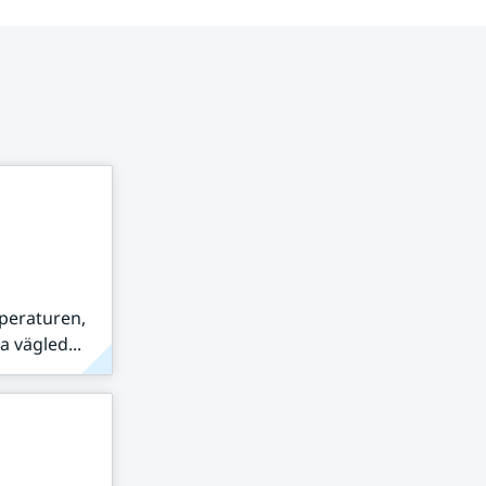
peraturen,
 vägled...