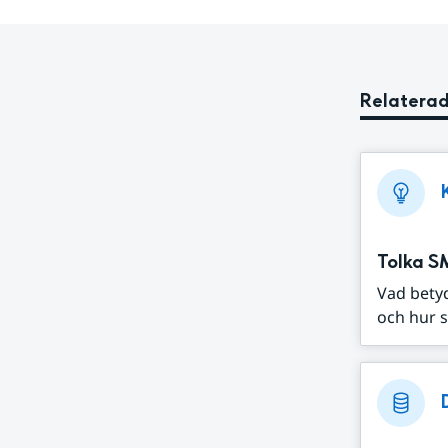
Relaterad
Tolka S
Vad bety
och hur s