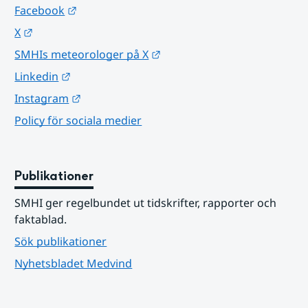
Länk till annan webbplats.
Facebook
Länk till annan webbplats.
X
Länk till annan webbplats.
SMHIs meteorologer på X
Länk till annan webbplats.
Linkedin
Länk till annan webbplats.
Instagram
Policy för sociala medier
Publikationer
SMHI ger regelbundet ut tidskrifter, rapporter och 
faktablad.
Sök publikationer
Nyhetsbladet Medvind