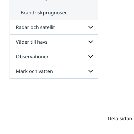
Brandriskprognoser
Radar och satellit
Väder till havs
Undersidor
för
Radar
Observationer
Undersidor
och
för
satellit
Väder
Mark och vatten
Undersidor
till
för
havs
Observationer
Undersidor
för
Mark
och
vatten
Dela sidan