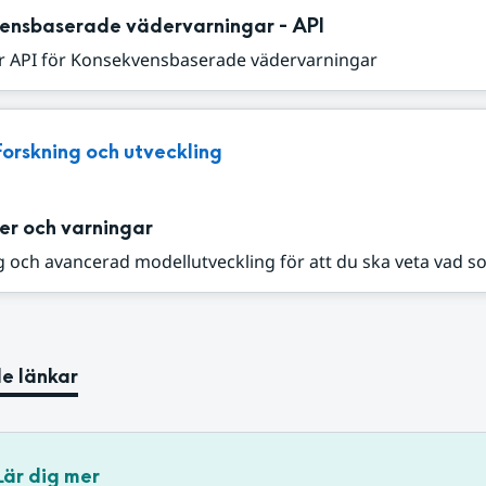
ensbaserade vädervarningar - API
r API för Konsekvensbaserade vädervarningar
Forskning och utveckling
er och varningar
 och avancerad modellutveckling för att du ska veta vad s
e länkar
Lär dig mer