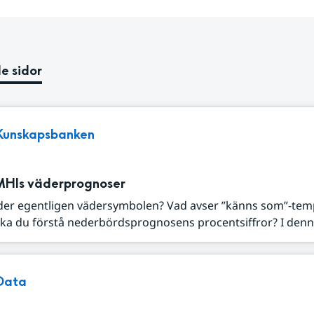
e sidor
Kunskapsbanken
MHIs väderprognoser
der egentligen vädersymbolen? Vad avser ”känns som”-tem
ka du förstå nederbördsprognosens procentsiffror? I denna
Data