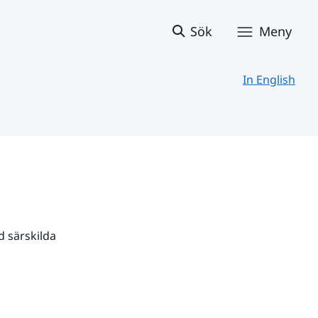
Sök
Meny
In English
 särskilda 