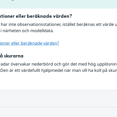
tioner eller beräknade värden?
r har inte observationsstationer, istället beräknas ett värde u
 i närheten och modelldata.
ioner eller beräknade värden?
på skurarna
radar övervakar nederbörd och gör det med hög upplösning 
Den är ett värdefullt hjälpmedel när man vill ha koll på sku