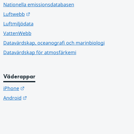
Nationella emissionsdatabasen
Länk till annan webbplats.
Luftwebb
Luftmiljödata
VattenWebb
Datavärdskap, oceanografi och marinbiologi
Datavärdskap för atmosfärkemi
Väderappar
Länk till annan webbplats.
iPhone
Länk till annan webbplats.
Android