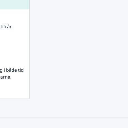
tifrån 
i både tid 
rarna.