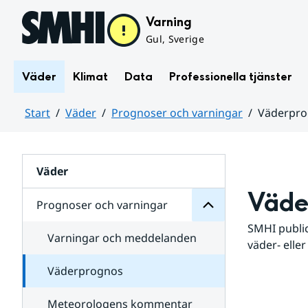
Hoppa till sidans innehåll
Varning
Gul, Sverige
Väder
Klimat
Data
Professionella tjänster
Start
Väder
Prognoser och varningar
Väderpr
varningar
och
Huvudinnehåll
Prognoser
för
Undersidor
Väder
Väde
Prognoser och varningar
SMHI public
Varningar och meddelanden
väder- eller
Väderprognos
Meteorologens kommentar