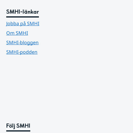
SMHI-länkar
Jobba på SMHI
Om SMHI
SMHI-bloggen
SMHI-podden
Följ SMHI