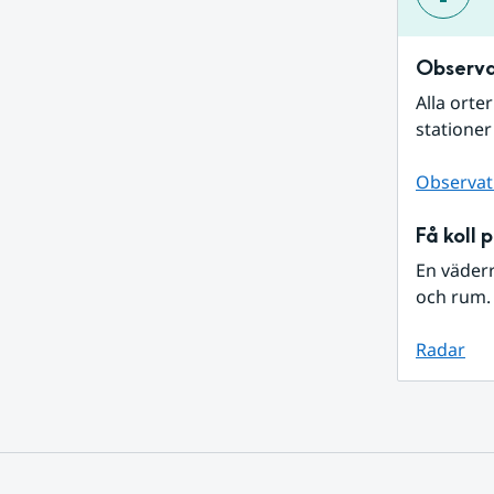
Observa
Alla orte
stationer
Observat
Få koll 
En väder
och rum. 
Radar