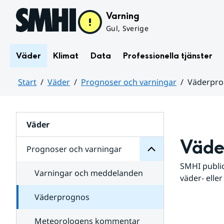
Hoppa till sidans innehåll
Varning
Gul, Sverige
Väder
Klimat
Data
Professionella tjänster
Start
Väder
Prognoser och varningar
Väderpr
varningar
och
Huvudinnehåll
Prognoser
för
Undersidor
Väder
Väde
Prognoser och varningar
SMHI public
Varningar och meddelanden
väder- eller
Väderprognos
Meteorologens kommentar