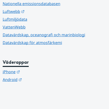
Nationella emissionsdatabasen
Länk till annan webbplats.
Luftwebb
Luftmiljödata
VattenWebb
Datavärdskap, oceanografi och marinbiologi
Datavärdskap för atmosfärkemi
Väderappar
Länk till annan webbplats.
iPhone
Länk till annan webbplats.
Android