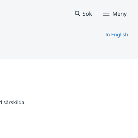
Sök
Meny
In English
 särskilda 