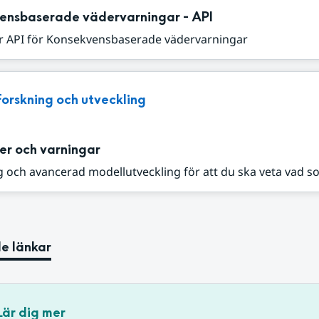
ensbaserade vädervarningar - API
r API för Konsekvensbaserade vädervarningar
Forskning och utveckling
er och varningar
 och avancerad modellutveckling för att du ska veta vad s
e länkar
Lär dig mer