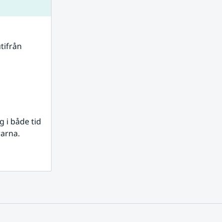
tifrån 
i både tid 
rarna.