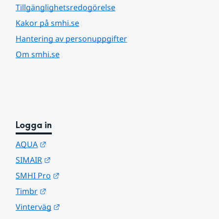
Tillgänglighetsredogörelse
Kakor på smhi.se
Hantering av personuppgifter
Om smhi.se
Logga in
Länk till annan webbplats.
AQUA
Länk till annan webbplats.
SIMAIR
Länk till annan webbplats.
SMHI Pro
Länk till annan webbplats.
Timbr
Länk till annan webbplats.
Vinterväg