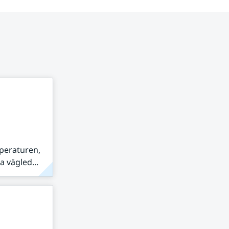
peraturen,
 vägled...