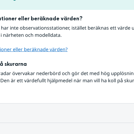
tioner eller beräknade värden?
r har inte observationsstationer, istället beräknas ett värde u
 i närheten och modelldata.
ioner eller beräknade värden?
på skurarna
radar övervakar nederbörd och gör det med hög upplösning 
Den är ett värdefullt hjälpmedel när man vill ha koll på sku