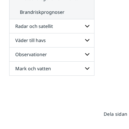
Brandriskprognoser
Radar och satellit
Väder till havs
Undersidor
för
Radar
Observationer
Undersidor
och
för
satellit
Väder
Mark och vatten
Undersidor
till
för
havs
Observationer
Undersidor
för
Mark
och
vatten
Dela sidan