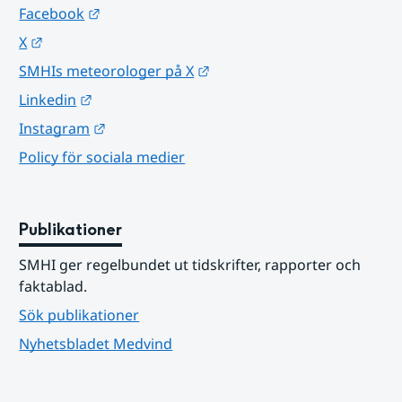
Länk till annan webbplats.
Facebook
Länk till annan webbplats.
X
Länk till annan webbplats.
SMHIs meteorologer på X
Länk till annan webbplats.
Linkedin
Länk till annan webbplats.
Instagram
Policy för sociala medier
Publikationer
SMHI ger regelbundet ut tidskrifter, rapporter och 
faktablad.
Sök publikationer
Nyhetsbladet Medvind