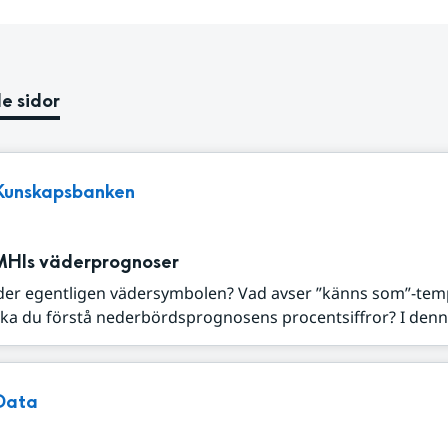
e sidor
Kunskapsbanken
MHIs väderprognoser
der egentligen vädersymbolen? Vad avser ”känns som”-tem
ka du förstå nederbördsprognosens procentsiffror? I denna
Data