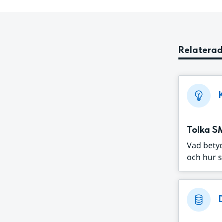
Relaterad
Tolka S
Vad bety
och hur s