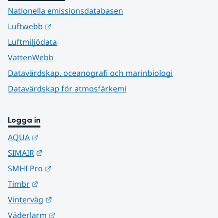
Nationella emissionsdatabasen
Länk till annan webbplats.
Luftwebb
Luftmiljödata
VattenWebb
Datavärdskap, oceanografi och marinbiologi
Datavärdskap för atmosfärkemi
Logga in
Länk till annan webbplats.
AQUA
Länk till annan webbplats.
SIMAIR
Länk till annan webbplats.
SMHI Pro
Länk till annan webbplats.
Timbr
Länk till annan webbplats.
Vinterväg
Länk till annan webbplats.
Väderlarm