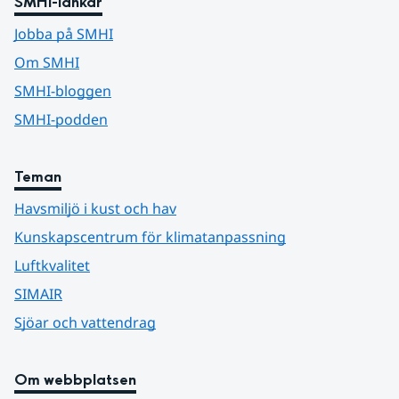
SMHI-länkar
Jobba på SMHI
Om SMHI
SMHI-bloggen
SMHI-podden
Teman
Havsmiljö i kust och hav
Kunskapscentrum för klimatanpassning
Luftkvalitet
SIMAIR
Sjöar och vattendrag
Om webbplatsen