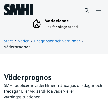
Hoppa till sidans innehåll
Meny
Meddelande
Risk för skogsbrand
Start
Väder
Prognoser och varningar
Väderprognos
Huvudinnehåll
Väderprognos
SMHI publicerar väderfilmer måndagar, onsdagar och 
fredagar. Eller vid särskilda väder- eller 
varningssituationer.