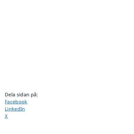
Dela sidan på
:
Dela sidan på
Facebook
Dela sidan på
LinkedIn
Dela sidan på
X