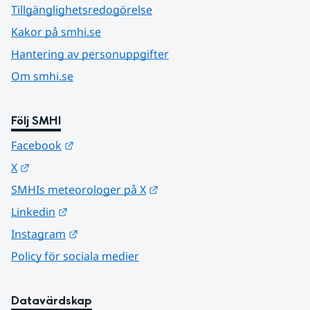
Tillgänglighetsredogörelse
Kakor på smhi.se
Hantering av personuppgifter
Om smhi.se
Följ SMHI
Länk till annan webbplats.
Facebook
Länk till annan webbplats.
X
Länk till annan webbplats.
SMHIs meteorologer på X
Länk till annan webbplats.
Linkedin
Länk till annan webbplats.
Instagram
Policy för sociala medier
Datavärdskap