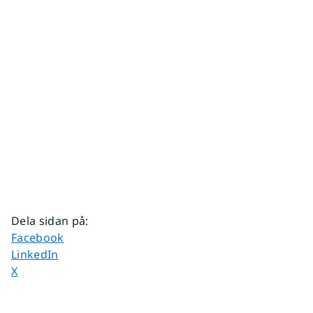
Dela sidan på
:
Dela sidan på
Facebook
Dela sidan på
LinkedIn
Dela sidan på
X