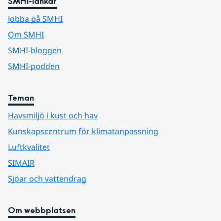
SMHI-länkar
Jobba på SMHI
Om SMHI
SMHI-bloggen
SMHI-podden
Teman
Havsmiljö i kust och hav
Kunskapscentrum för klimatanpassning
Luftkvalitet
SIMAIR
Sjöar och vattendrag
Om webbplatsen