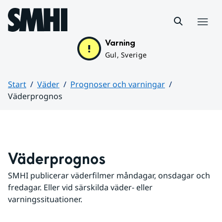
Hoppa till sidans innehåll
Meny
Varning
Gul, Sverige
Start
Väder
Prognoser och varningar
Väderprognos
Huvudinnehåll
Väderprognos
SMHI publicerar väderfilmer måndagar, onsdagar och 
fredagar. Eller vid särskilda väder- eller 
varningssituationer.