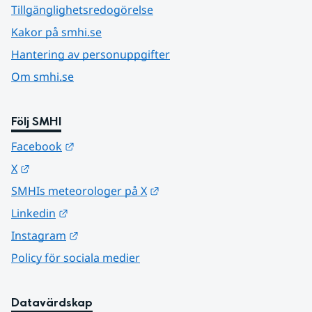
Tillgänglighetsredogörelse
Kakor på smhi.se
Hantering av personuppgifter
Om smhi.se
Följ SMHI
Länk till annan webbplats.
Facebook
Länk till annan webbplats.
X
Länk till annan webbplats.
SMHIs meteorologer på X
Länk till annan webbplats.
Linkedin
Länk till annan webbplats.
Instagram
Policy för sociala medier
Datavärdskap