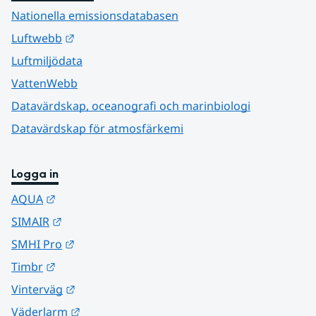
Nationella emissionsdatabasen
Länk till annan webbplats.
Luftwebb
Luftmiljödata
VattenWebb
Datavärdskap, oceanografi och marinbiologi
Datavärdskap för atmosfärkemi
Logga in
Länk till annan webbplats.
AQUA
Länk till annan webbplats.
SIMAIR
Länk till annan webbplats.
SMHI Pro
Länk till annan webbplats.
Timbr
Länk till annan webbplats.
Vinterväg
Länk till annan webbplats.
Väderlarm