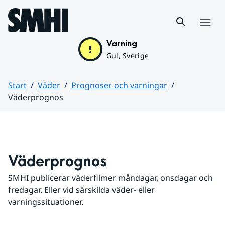
Hoppa till sidans innehåll
Meny
Varning
Gul, Sverige
Start
Väder
Prognoser och varningar
Väderprognos
Huvudinnehåll
Väderprognos
SMHI publicerar väderfilmer måndagar, onsdagar och 
fredagar. Eller vid särskilda väder- eller 
varningssituationer.