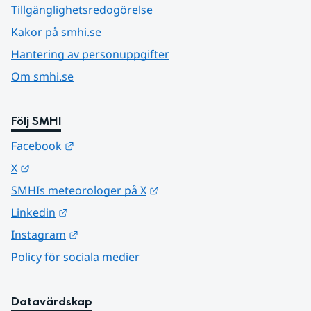
Tillgänglighetsredogörelse
Kakor på smhi.se
Hantering av personuppgifter
Om smhi.se
Följ SMHI
Länk till annan webbplats.
Facebook
Länk till annan webbplats.
X
Länk till annan webbplats.
SMHIs meteorologer på X
Länk till annan webbplats.
Linkedin
Länk till annan webbplats.
Instagram
Policy för sociala medier
Datavärdskap