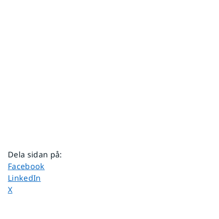
Dela sidan på
:
Dela sidan på
Facebook
Dela sidan på
LinkedIn
Dela sidan på
X