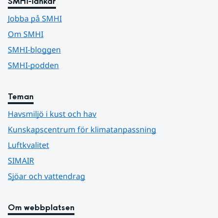
SMHI-länkar
Jobba på SMHI
Om SMHI
SMHI-bloggen
SMHI-podden
Teman
Havsmiljö i kust och hav
Kunskapscentrum för klimatanpassning
Luftkvalitet
SIMAIR
Sjöar och vattendrag
Om webbplatsen