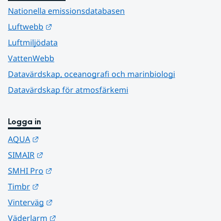
Nationella emissionsdatabasen
Länk till annan webbplats.
Luftwebb
Luftmiljödata
VattenWebb
Datavärdskap, oceanografi och marinbiologi
Datavärdskap för atmosfärkemi
Logga in
Länk till annan webbplats.
AQUA
Länk till annan webbplats.
SIMAIR
Länk till annan webbplats.
SMHI Pro
Länk till annan webbplats.
Timbr
Länk till annan webbplats.
Vinterväg
Länk till annan webbplats.
Väderlarm