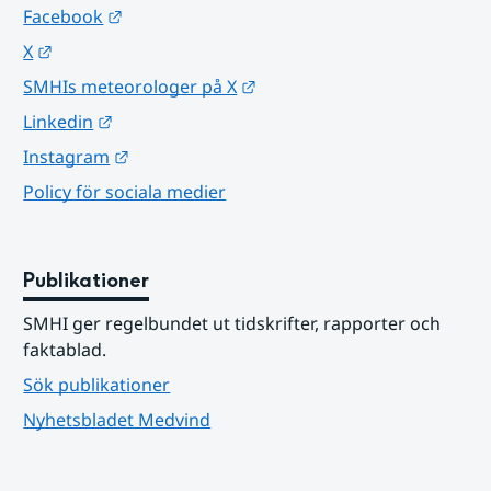
Länk till annan webbplats.
Facebook
Länk till annan webbplats.
X
Länk till annan webbplats.
SMHIs meteorologer på X
Länk till annan webbplats.
Linkedin
Länk till annan webbplats.
Instagram
Policy för sociala medier
Publikationer
SMHI ger regelbundet ut tidskrifter, rapporter och 
faktablad.
Sök publikationer
Nyhetsbladet Medvind