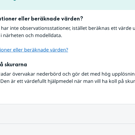
tioner eller beräknade värden?
r har inte observationsstationer, istället beräknas ett värde u
 i närheten och modelldata.
ioner eller beräknade värden?
på skurarna
radar övervakar nederbörd och gör det med hög upplösning 
Den är ett värdefullt hjälpmedel när man vill ha koll på sku