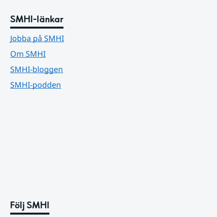
SMHI-länkar
Jobba på SMHI
Om SMHI
SMHI-bloggen
SMHI-podden
Följ SMHI