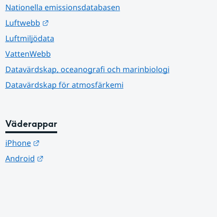
Nationella emissionsdatabasen
Länk till annan webbplats.
Luftwebb
Luftmiljödata
VattenWebb
Datavärdskap, oceanografi och marinbiologi
Datavärdskap för atmosfärkemi
Väderappar
Länk till annan webbplats.
iPhone
Länk till annan webbplats.
Android