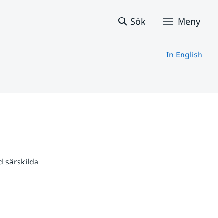
Sök
Meny
In English
 särskilda 