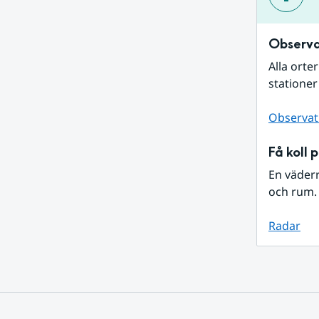
Observa
Alla orte
stationer
Observat
Få koll 
En väder
och rum. 
Radar