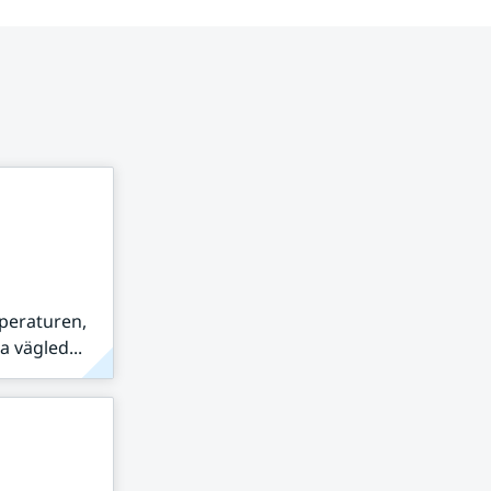
peraturen,
 vägled...