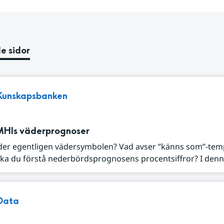
e sidor
Kunskapsbanken
MHIs väderprognoser
der egentligen vädersymbolen? Vad avser ”känns som”-tem
ka du förstå nederbördsprognosens procentsiffror? I denna
Data