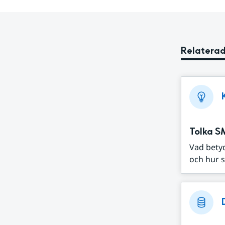
Relaterad
Tolka S
Vad bety
och hur s