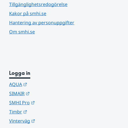
Tillgänglighetsredogörelse
Kakor på smhi.se
Hantering av personuppgifter
Om smhi.se
Logga in
Länk till annan webbplats.
AQUA
Länk till annan webbplats.
SIMAIR
Länk till annan webbplats.
SMHI Pro
Länk till annan webbplats.
Timbr
Länk till annan webbplats.
Vinterväg