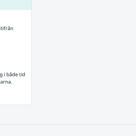
tifrån 
i både tid 
rarna.