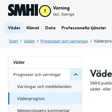
Hoppa till sidans innehåll
Varning
Gul, Sverige
Väder
Klimat
Data
Professionella tjänster
Start
Väder
Prognoser och varningar
Väderpr
varningar
och
Huvudinnehåll
Prognoser
för
Undersidor
Väder
Väde
Prognoser och varningar
SMHI public
Varningar och meddelanden
väder- eller
Väderprognos
Meteorologens kommentar