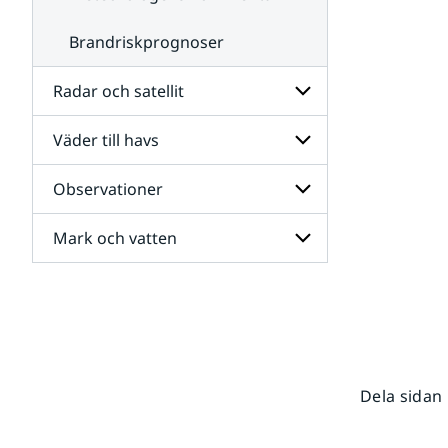
Brandriskprognoser
Radar och satellit
Väder till havs
Undersidor
för
Radar
Observationer
Undersidor
och
för
satellit
Väder
Mark och vatten
Undersidor
till
för
havs
Observationer
Undersidor
för
Mark
och
vatten
Dela sidan