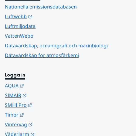
Nationella emissionsdatabasen
Länk till annan webbplats.
Luftwebb
Luftmiljödata
VattenWebb
Datavärdskap, oceanografi och marinbiologi
Datavärdskap för atmosfärkemi
Logga in
Länk till annan webbplats.
AQUA
Länk till annan webbplats.
SIMAIR
Länk till annan webbplats.
SMHI Pro
Länk till annan webbplats.
Timbr
Länk till annan webbplats.
Vinterväg
Länk till annan webbplats.
Väderlarm