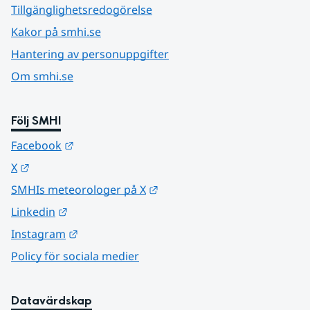
Tillgänglighetsredogörelse
Kakor på smhi.se
Hantering av personuppgifter
Om smhi.se
Följ SMHI
Länk till annan webbplats.
Facebook
Länk till annan webbplats.
X
Länk till annan webbplats.
SMHIs meteorologer på X
Länk till annan webbplats.
Linkedin
Länk till annan webbplats.
Instagram
Policy för sociala medier
Datavärdskap