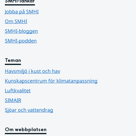
SMHI-länkar
Jobba på SMHI
Om SMHI
SMHI-bloggen
SMHI-podden
Teman
Havsmiljö i kust och hav
Kunskapscentrum för klimatanpassning
Luftkvalitet
SIMAIR
Sjöar och vattendrag
Om webbplatsen