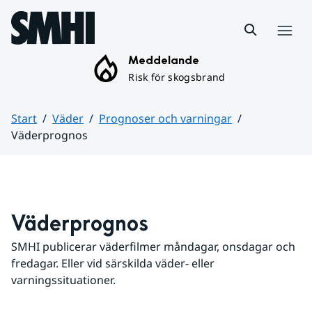
Hoppa till sidans innehåll
Meny
Meddelande
Risk för skogsbrand
Start
Väder
Prognoser och varningar
Väderprognos
Huvudinnehåll
Väderprognos
SMHI publicerar väderfilmer måndagar, onsdagar och 
fredagar. Eller vid särskilda väder- eller 
varningssituationer.