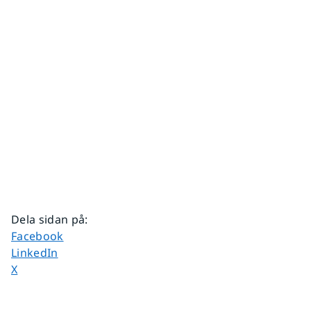
Dela sidan på
:
Dela sidan på
Facebook
Dela sidan på
LinkedIn
Dela sidan på
X