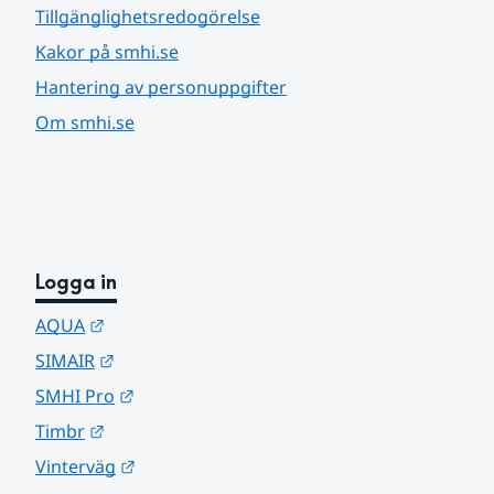
Tillgänglighetsredogörelse
Kakor på smhi.se
Hantering av personuppgifter
Om smhi.se
Logga in
Länk till annan webbplats.
AQUA
Länk till annan webbplats.
SIMAIR
Länk till annan webbplats.
SMHI Pro
Länk till annan webbplats.
Timbr
Länk till annan webbplats.
Vinterväg