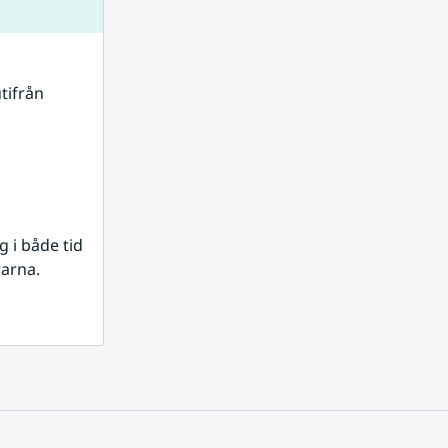
tifrån 
i både tid 
rarna.