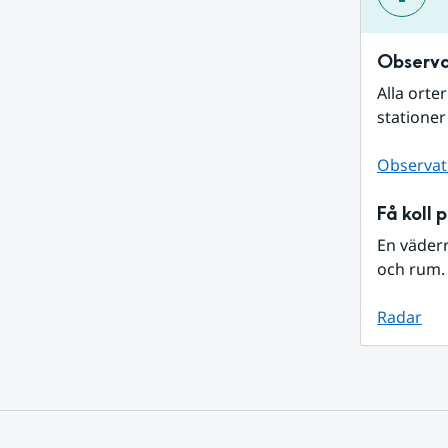
Observa
Alla orte
stationer
Observat
Få koll 
En väder
och rum. 
Radar