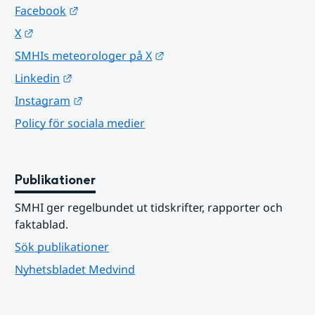
Länk till annan webbplats.
Facebook
Länk till annan webbplats.
X
Länk till annan webbplats.
SMHIs meteorologer på X
Länk till annan webbplats.
Linkedin
Länk till annan webbplats.
Instagram
Policy för sociala medier
Publikationer
SMHI ger regelbundet ut tidskrifter, rapporter och 
faktablad.
Sök publikationer
Nyhetsbladet Medvind