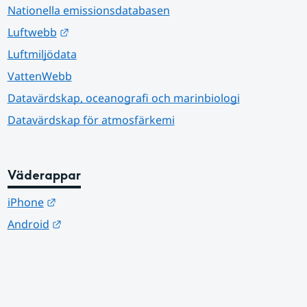
Nationella emissionsdatabasen
Länk till annan webbplats.
Luftwebb
Luftmiljödata
VattenWebb
Datavärdskap, oceanografi och marinbiologi
Datavärdskap för atmosfärkemi
Väderappar
Länk till annan webbplats.
iPhone
Länk till annan webbplats.
Android