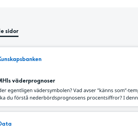
e sidor
Kunskapsbanken
MHIs väderprognoser
der egentligen vädersymbolen? Vad avser ”känns som”-tem
ka du förstå nederbördsprognosens procentsiffror? I denna
Data