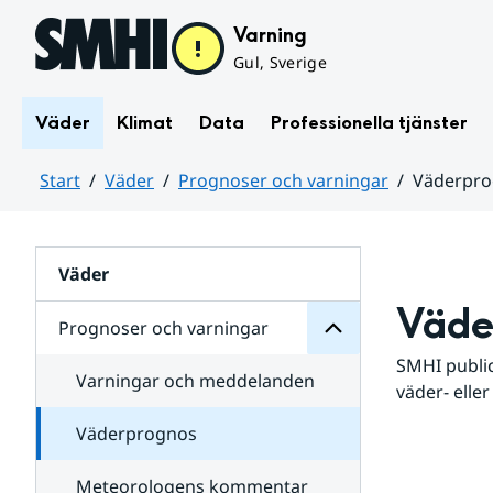
Hoppa till sidans innehåll
Varning
Gul, Sverige
Väder
Klimat
Data
Professionella tjänster
Start
Väder
Prognoser och varningar
Väderpr
varningar
och
Huvudinnehåll
Prognoser
för
Undersidor
Väder
Väde
Prognoser och varningar
SMHI public
Varningar och meddelanden
väder- eller
Väderprognos
Meteorologens kommentar