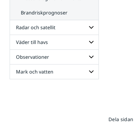
Brandriskprognoser
Radar och satellit
Väder till havs
Undersidor
för
Radar
Observationer
Undersidor
och
för
satellit
Väder
Mark och vatten
Undersidor
till
för
havs
Observationer
Undersidor
för
Mark
och
vatten
Dela sidan