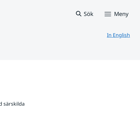
Sök
Meny
In English
 särskilda 