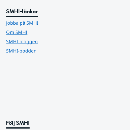
SMHI-länkar
Jobba på SMHI
Om SMHI
SMHI-bloggen
SMHI-podden
Följ SMHI