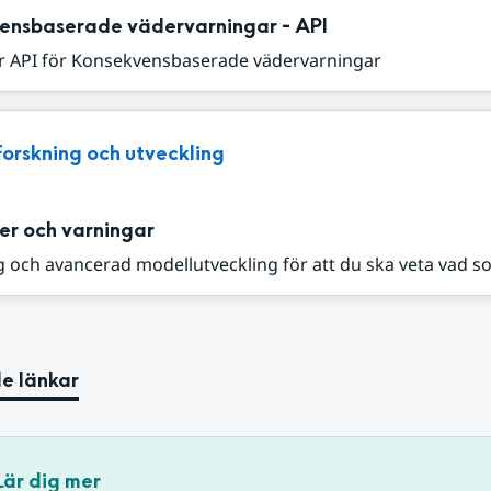
ensbaserade vädervarningar - API
r API för Konsekvensbaserade vädervarningar
Forskning och utveckling
er och varningar
 och avancerad modellutveckling för att du ska veta vad s
e länkar
Lär dig mer