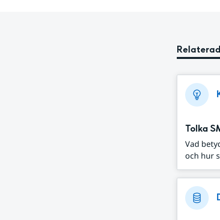
Relaterad
Tolka S
Vad bety
och hur s