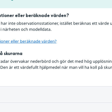
tioner eller beräknade värden?
r har inte observationsstationer, istället beräknas ett värde u
 i närheten och modelldata.
ioner eller beräknade värden?
på skurarna
radar övervakar nederbörd och gör det med hög upplösning 
Den är ett värdefullt hjälpmedel när man vill ha koll på sku