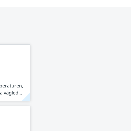
peraturen,
 vägled...