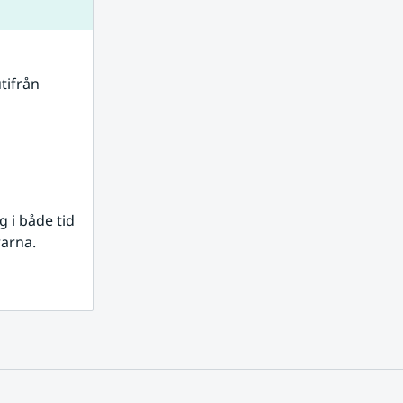
tifrån 
i både tid 
rarna.