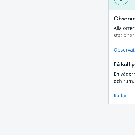
Observa
Alla orte
stationer
Observat
Få koll 
En väder
och rum. 
Radar