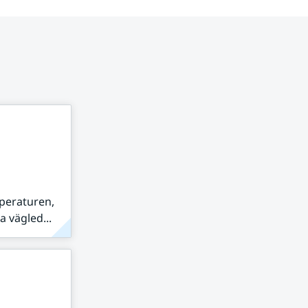
peraturen,
 vägled...