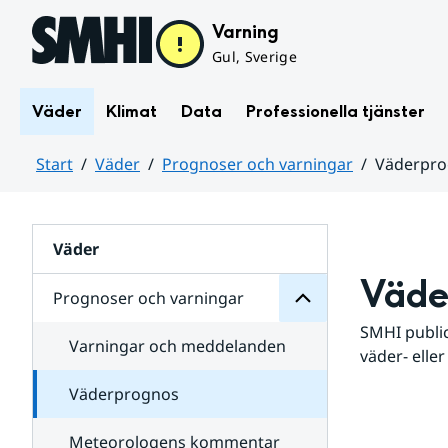
Hoppa till sidans innehåll
Varning
Gul, Sverige
Väder
Klimat
Data
Professionella tjänster
Start
Väder
Prognoser och varningar
Väderpr
varningar
och
Huvudinnehåll
Prognoser
för
Undersidor
Väder
Väde
Prognoser och varningar
SMHI public
Varningar och meddelanden
väder- eller
Väderprognos
Meteorologens kommentar