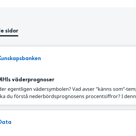
e sidor
Kunskapsbanken
MHIs väderprognoser
der egentligen vädersymbolen? Vad avser ”känns som”-tem
ka du förstå nederbördsprognosens procentsiffror? I denna
Data