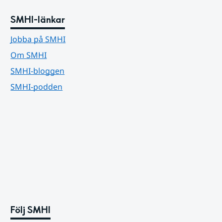
SMHI-länkar
Jobba på SMHI
Om SMHI
SMHI-bloggen
SMHI-podden
Följ SMHI