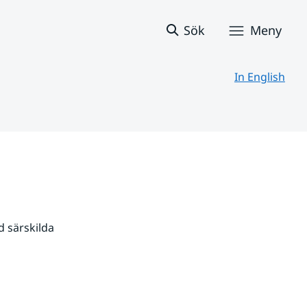
Sök
Meny
In English
 särskilda 