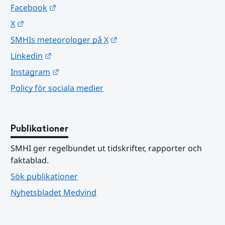
Länk till annan webbplats.
Facebook
Länk till annan webbplats.
X
Länk till annan webbplats.
SMHIs meteorologer på X
Länk till annan webbplats.
Linkedin
Länk till annan webbplats.
Instagram
Policy för sociala medier
Publikationer
SMHI ger regelbundet ut tidskrifter, rapporter och 
faktablad.
Sök publikationer
Nyhetsbladet Medvind