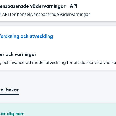
ensbaserade vädervarningar - API
r API för Konsekvensbaserade vädervarningar
Forskning och utveckling
er och varningar
 och avancerad modellutveckling för att du ska veta vad s
e länkar
Lär dig mer