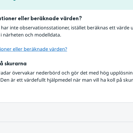
tioner eller beräknade värden?
r har inte observationsstationer, istället beräknas ett värde u
 i närheten och modelldata.
ioner eller beräknade värden?
på skurarna
radar övervakar nederbörd och gör det med hög upplösning 
Den är ett värdefullt hjälpmedel när man vill ha koll på sku