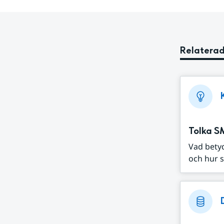
Relaterad
Tolka S
Vad bety
och hur s