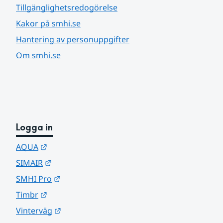
Tillgänglighetsredogörelse
Kakor på smhi.se
Hantering av personuppgifter
Om smhi.se
Logga in
Länk till annan webbplats.
AQUA
Länk till annan webbplats.
SIMAIR
Länk till annan webbplats.
SMHI Pro
Länk till annan webbplats.
Timbr
Länk till annan webbplats.
Vinterväg