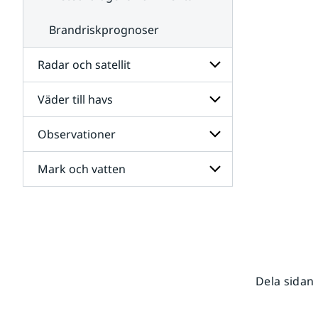
Brandriskprognoser
Radar och satellit
Väder till havs
Undersidor
för
Radar
Observationer
Undersidor
och
för
satellit
Väder
Mark och vatten
Undersidor
till
för
havs
Observationer
Undersidor
för
Mark
och
vatten
Dela sidan