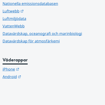
Nationella emissionsdatabasen
Länk till annan webbplats.
Luftwebb
Luftmiljödata
VattenWebb
Datavärdskap, oceanografi och marinbiologi
Datavärdskap för atmosfärkemi
Väderappar
Länk till annan webbplats.
iPhone
Länk till annan webbplats.
Android