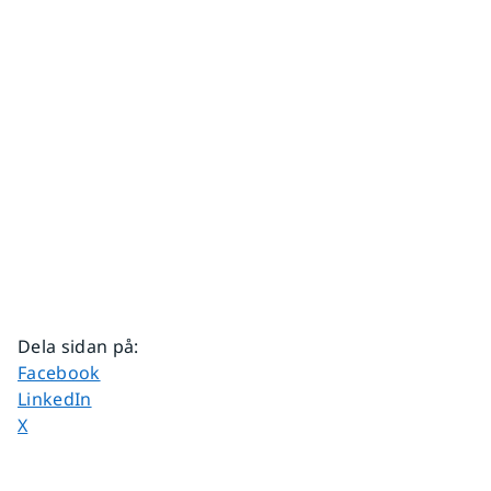
Dela sidan på
:
Dela sidan på
Facebook
Dela sidan på
LinkedIn
Dela sidan på
X