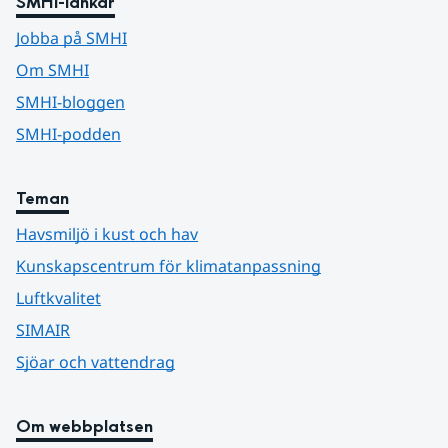
SMHI-länkar
Jobba på SMHI
Om SMHI
SMHI-bloggen
SMHI-podden
Teman
Havsmiljö i kust och hav
Kunskapscentrum för klimatanpassning
Luftkvalitet
SIMAIR
Sjöar och vattendrag
Om webbplatsen