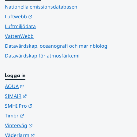
Nationella emissionsdatabasen
Länk till annan webbplats.
Luftwebb
Luftmiljödata
VattenWebb
Datavärdskap, oceanografi och marinbiologi
Datavärdskap för atmosfärkemi
Logga in
Länk till annan webbplats.
AQUA
Länk till annan webbplats.
SIMAIR
Länk till annan webbplats.
SMHI Pro
Länk till annan webbplats.
Timbr
Länk till annan webbplats.
Vinterväg
Länk till annan webbplats.
Väderlarm