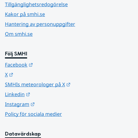
Tillgänglighetsredogörelse
Kakor på smhi.se
Hantering av personuppgifter
Om smhi.se
Följ SMHI
Länk till annan webbplats.
Facebook
Länk till annan webbplats.
X
Länk till annan webbplats.
SMHIs meteorologer på X
Länk till annan webbplats.
Linkedin
Länk till annan webbplats.
Instagram
Policy för sociala medier
Datavärdskap