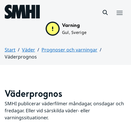
Hoppa till sidans innehåll
Meny
Varning
Gul, Sverige
Start
Väder
Prognoser och varningar
Väderprognos
Huvudinnehåll
Väderprognos
SMHI publicerar väderfilmer måndagar, onsdagar och 
fredagar. Eller vid särskilda väder- eller 
varningssituationer.