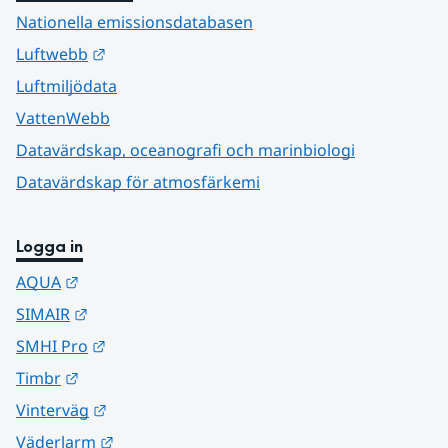
Nationella emissionsdatabasen
Länk till annan webbplats.
Luftwebb
Luftmiljödata
VattenWebb
Datavärdskap, oceanografi och marinbiologi
Datavärdskap för atmosfärkemi
Logga in
Länk till annan webbplats.
AQUA
Länk till annan webbplats.
SIMAIR
Länk till annan webbplats.
SMHI Pro
Länk till annan webbplats.
Timbr
Länk till annan webbplats.
Vinterväg
Länk till annan webbplats.
Väderlarm