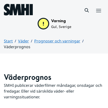
Hoppa till sidans innehåll
Meny
Varning
Gul, Sverige
Start
Väder
Prognoser och varningar
Väderprognos
Huvudinnehåll
Väderprognos
SMHI publicerar väderfilmer måndagar, onsdagar och 
fredagar. Eller vid särskilda väder- eller 
varningssituationer.