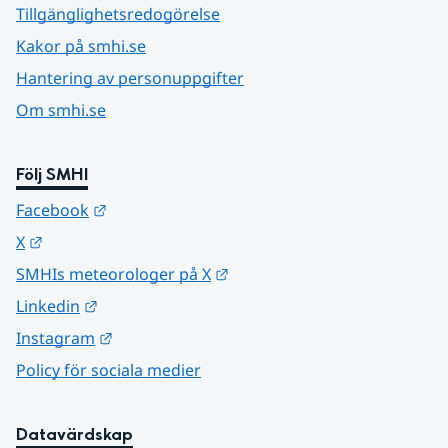
Tillgänglighetsredogörelse
Kakor på smhi.se
Hantering av personuppgifter
Om smhi.se
Följ SMHI
Länk till annan webbplats.
Facebook
Länk till annan webbplats.
X
Länk till annan webbplats.
SMHIs meteorologer på X
Länk till annan webbplats.
Linkedin
Länk till annan webbplats.
Instagram
Policy för sociala medier
Datavärdskap