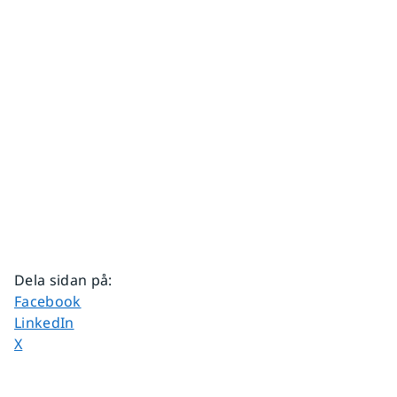
Dela sidan på
:
Dela sidan på
Facebook
Dela sidan på
LinkedIn
Dela sidan på
X