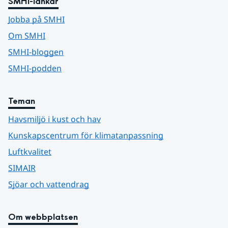
SMHI-länkar
Jobba på SMHI
Om SMHI
SMHI-bloggen
SMHI-podden
Teman
Havsmiljö i kust och hav
Kunskapscentrum för klimatanpassning
Luftkvalitet
SIMAIR
Sjöar och vattendrag
Om webbplatsen