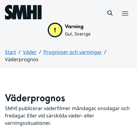
Hoppa till sidans innehåll
Meny
Varning
Gul, Sverige
Start
Väder
Prognoser och varningar
Väderprognos
Huvudinnehåll
Väderprognos
SMHI publicerar väderfilmer måndagar, onsdagar och 
fredagar. Eller vid särskilda väder- eller 
varningssituationer.