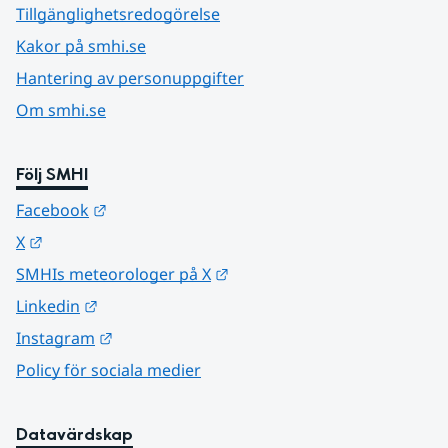
Tillgänglighetsredogörelse
Kakor på smhi.se
Hantering av personuppgifter
Om smhi.se
Följ SMHI
Länk till annan webbplats.
Facebook
Länk till annan webbplats.
X
Länk till annan webbplats.
SMHIs meteorologer på X
Länk till annan webbplats.
Linkedin
Länk till annan webbplats.
Instagram
Policy för sociala medier
Datavärdskap