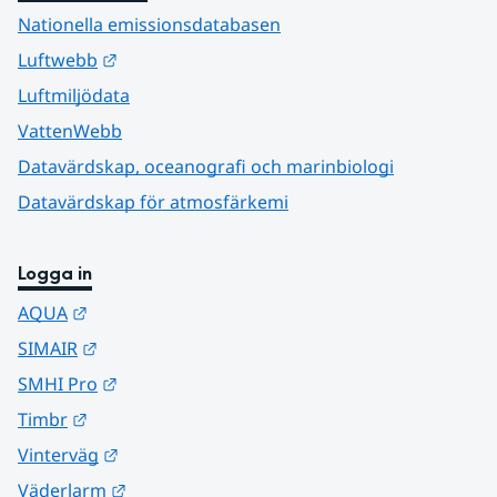
Nationella emissionsdatabasen
Länk till annan webbplats.
Luftwebb
Luftmiljödata
VattenWebb
Datavärdskap, oceanografi och marinbiologi
Datavärdskap för atmosfärkemi
Logga in
Länk till annan webbplats.
AQUA
Länk till annan webbplats.
SIMAIR
Länk till annan webbplats.
SMHI Pro
Länk till annan webbplats.
Timbr
Länk till annan webbplats.
Vinterväg
Länk till annan webbplats.
Väderlarm