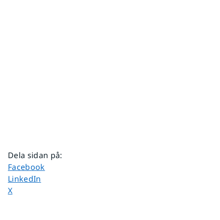
Dela sidan på
:
Dela sidan på
Facebook
Dela sidan på
LinkedIn
Dela sidan på
X