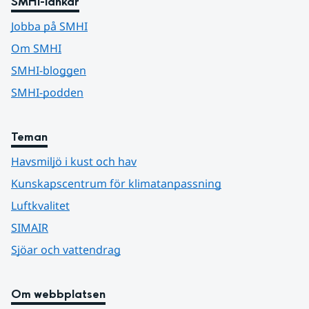
SMHI-länkar
Jobba på SMHI
Om SMHI
SMHI-bloggen
SMHI-podden
Teman
Havsmiljö i kust och hav
Kunskapscentrum för klimatanpassning
Luftkvalitet
SIMAIR
Sjöar och vattendrag
Om webbplatsen