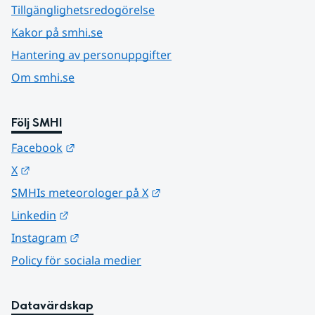
Tillgänglighetsredogörelse
Kakor på smhi.se
Hantering av personuppgifter
Om smhi.se
Följ SMHI
Länk till annan webbplats.
Facebook
Länk till annan webbplats.
X
Länk till annan webbplats.
SMHIs meteorologer på X
Länk till annan webbplats.
Linkedin
Länk till annan webbplats.
Instagram
Policy för sociala medier
Datavärdskap