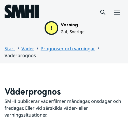
Hoppa till sidans innehåll
Meny
Varning
Gul, Sverige
Start
Väder
Prognoser och varningar
Väderprognos
Huvudinnehåll
Väderprognos
SMHI publicerar väderfilmer måndagar, onsdagar och 
fredagar. Eller vid särskilda väder- eller 
varningssituationer.