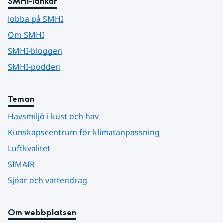
SMHI-länkar
Jobba på SMHI
Om SMHI
SMHI-bloggen
SMHI-podden
Teman
Havsmiljö i kust och hav
Kunskapscentrum för klimatanpassning
Luftkvalitet
SIMAIR
Sjöar och vattendrag
Om webbplatsen