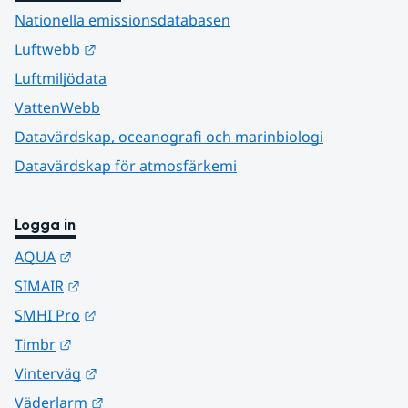
Nationella emissionsdatabasen
Länk till annan webbplats.
Luftwebb
Luftmiljödata
VattenWebb
Datavärdskap, oceanografi och marinbiologi
Datavärdskap för atmosfärkemi
Logga in
Länk till annan webbplats.
AQUA
Länk till annan webbplats.
SIMAIR
Länk till annan webbplats.
SMHI Pro
Länk till annan webbplats.
Timbr
Länk till annan webbplats.
Vinterväg
Länk till annan webbplats.
Väderlarm