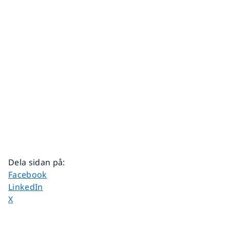
Dela sidan på
:
Dela sidan på
Facebook
Dela sidan på
LinkedIn
Dela sidan på
X