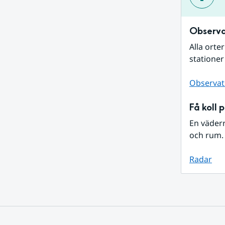
Observa
Alla orte
stationer
Observat
Få koll 
En väder
och rum. 
Radar