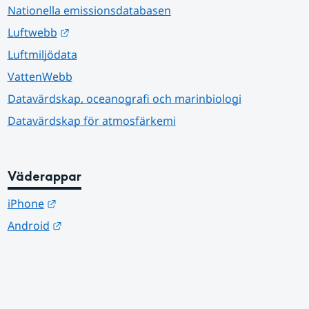
Nationella emissionsdatabasen
Länk till annan webbplats.
Luftwebb
Luftmiljödata
VattenWebb
Datavärdskap, oceanografi och marinbiologi
Datavärdskap för atmosfärkemi
Väderappar
Länk till annan webbplats.
iPhone
Länk till annan webbplats.
Android