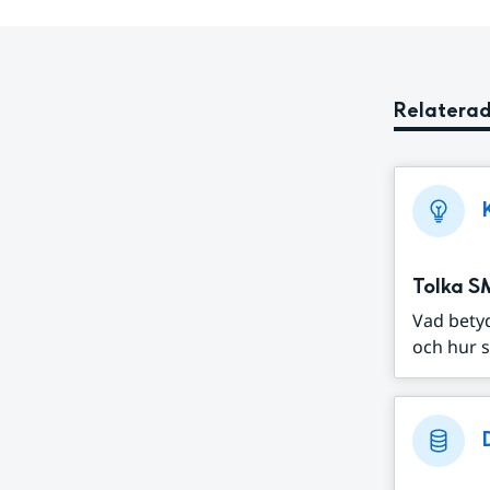
Relaterad
Tolka S
Vad bety
och hur s