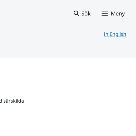
Sök
Meny
In English
 särskilda 