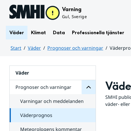
Hoppa till sidans innehåll
Varning
Gul, Sverige
Väder
Klimat
Data
Professionella tjänster
Start
Väder
Prognoser och varningar
Väderpr
varningar
och
Huvudinnehåll
Prognoser
för
Undersidor
Väder
Väde
Prognoser och varningar
SMHI public
Varningar och meddelanden
väder- eller
Väderprognos
Meteorologens kommentar