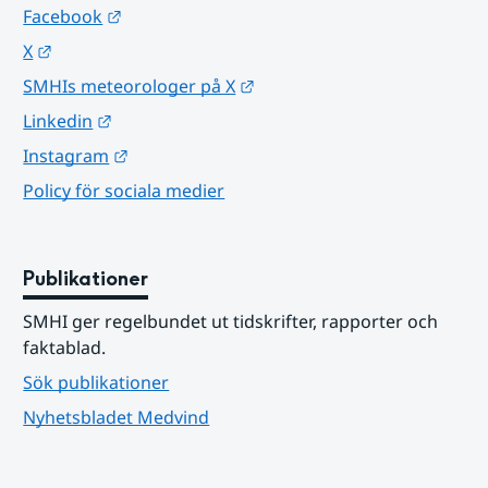
Länk till annan webbplats.
Facebook
Länk till annan webbplats.
X
Länk till annan webbplats.
SMHIs meteorologer på X
Länk till annan webbplats.
Linkedin
Länk till annan webbplats.
Instagram
Policy för sociala medier
Publikationer
SMHI ger regelbundet ut tidskrifter, rapporter och 
faktablad.
Sök publikationer
Nyhetsbladet Medvind