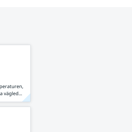
peraturen,
 vägled...