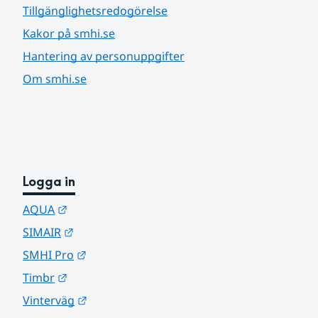
Tillgänglighetsredogörelse
Kakor på smhi.se
Hantering av personuppgifter
Om smhi.se
Logga in
Länk till annan webbplats.
AQUA
Länk till annan webbplats.
SIMAIR
Länk till annan webbplats.
SMHI Pro
Länk till annan webbplats.
Timbr
Länk till annan webbplats.
Vinterväg