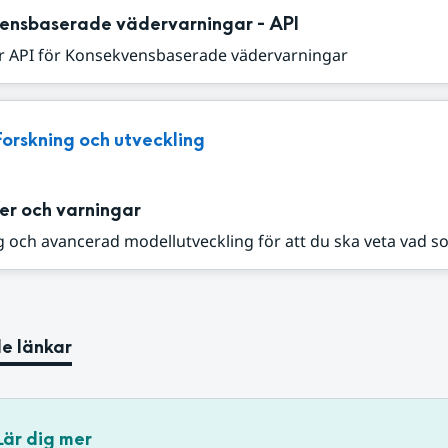
ensbaserade vädervarningar - API
r API för Konsekvensbaserade vädervarningar
Forskning och utveckling
er och varningar
 och avancerad modellutveckling för att du ska veta vad s
e länkar
Lär dig mer