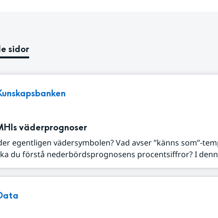
e sidor
Kunskapsbanken
MHIs väderprognoser
der egentligen vädersymbolen? Vad avser ”känns som”-tem
ka du förstå nederbördsprognosens procentsiffror? I denna
Data