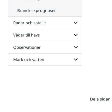
Brandriskprognoser
Radar och satellit
Väder till havs
Undersidor
för
Radar
Observationer
Undersidor
och
för
satellit
Väder
Mark och vatten
Undersidor
till
för
havs
Observationer
Undersidor
för
Mark
och
vatten
Dela sidan