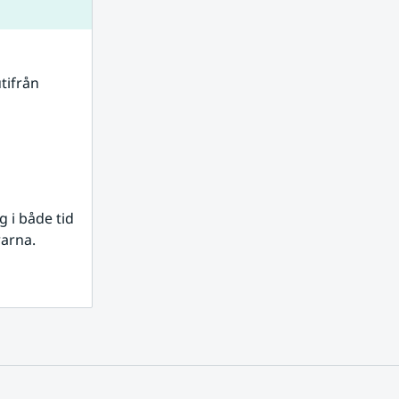
tifrån 
i både tid 
rarna.