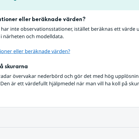
tioner eller beräknade värden?
r har inte observationsstationer, istället beräknas ett värde u
 i närheten och modelldata.
ioner eller beräknade värden?
på skurarna
radar övervakar nederbörd och gör det med hög upplösning 
Den är ett värdefullt hjälpmedel när man vill ha koll på sku