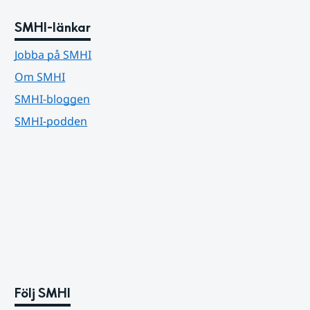
SMHI-länkar
Jobba på SMHI
Om SMHI
SMHI-bloggen
SMHI-podden
Följ SMHI