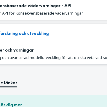
ensbaserade vädervarningar - API
r API för Konsekvensbaserade vädervarningar
Forskning och utveckling
er och varningar
 och avancerad modellutveckling för att du ska veta vad s
e länkar
Lär dig mer