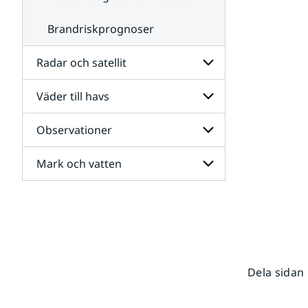
Brandriskprognoser
Radar och satellit
Väder till havs
Undersidor
för
Radar
Observationer
Undersidor
och
för
satellit
Väder
Mark och vatten
Undersidor
till
för
havs
Observationer
Undersidor
för
Mark
och
vatten
Dela sidan