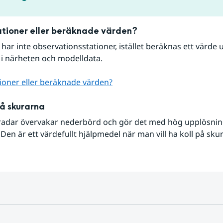
tioner eller beräknade värden?
r har inte observationsstationer, istället beräknas ett värde u
 i närheten och modelldata.
ioner eller beräknade värden?
på skurarna
radar övervakar nederbörd och gör det med hög upplösning 
Den är ett värdefullt hjälpmedel när man vill ha koll på sku