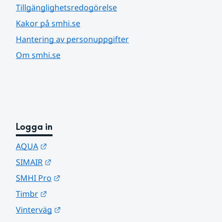
Tillgänglighetsredogörelse
Kakor på smhi.se
Hantering av personuppgifter
Om smhi.se
Logga in
Länk till annan webbplats.
AQUA
Länk till annan webbplats.
SIMAIR
Länk till annan webbplats.
SMHI Pro
Länk till annan webbplats.
Timbr
Länk till annan webbplats.
Vinterväg