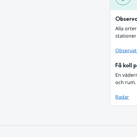
Observa
Alla orte
stationer
Observat
Få koll 
En väder
och rum. 
Radar