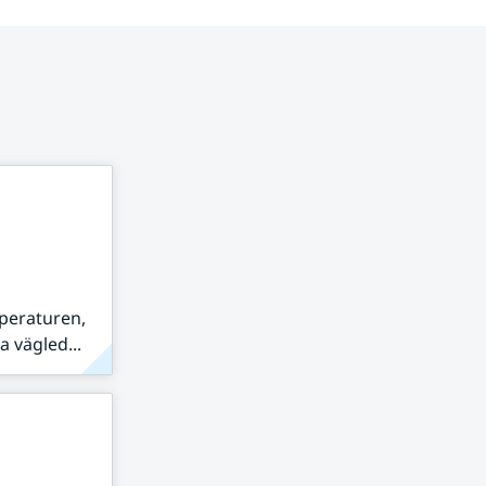
peraturen,
 vägled...