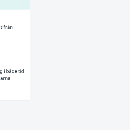
tifrån 
i både tid 
rarna.