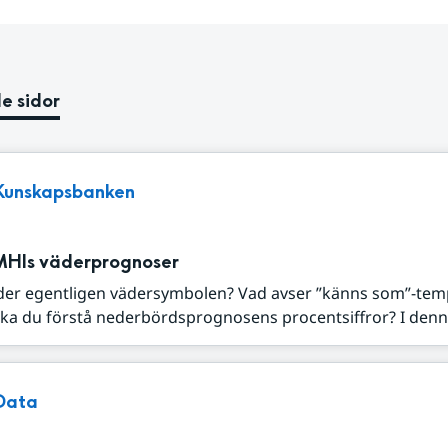
e sidor
Kunskapsbanken
MHIs väderprognoser
der egentligen vädersymbolen? Vad avser ”känns som”-tem
ka du förstå nederbördsprognosens procentsiffror? I denna
Data