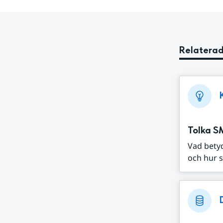
Relaterad
Tolka S
Vad bety
och hur s