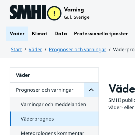
Hoppa till sidans innehåll
Varning
Gul, Sverige
Väder
Klimat
Data
Professionella tjänster
Start
Väder
Prognoser och varningar
Väderpr
varningar
och
Huvudinnehåll
Prognoser
för
Undersidor
Väder
Väde
Prognoser och varningar
SMHI public
Varningar och meddelanden
väder- eller
Väderprognos
Meteorologens kommentar