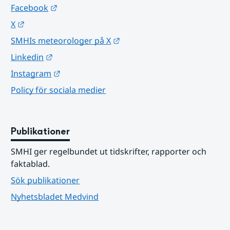
Länk till annan webbplats.
Facebook
Länk till annan webbplats.
X
Länk till annan webbplats.
SMHIs meteorologer på X
Länk till annan webbplats.
Linkedin
Länk till annan webbplats.
Instagram
Policy för sociala medier
Publikationer
SMHI ger regelbundet ut tidskrifter, rapporter och 
faktablad.
Sök publikationer
Nyhetsbladet Medvind