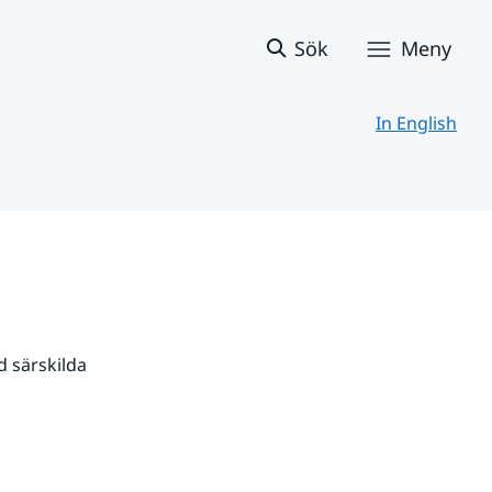
Sök
Meny
In English
 särskilda 