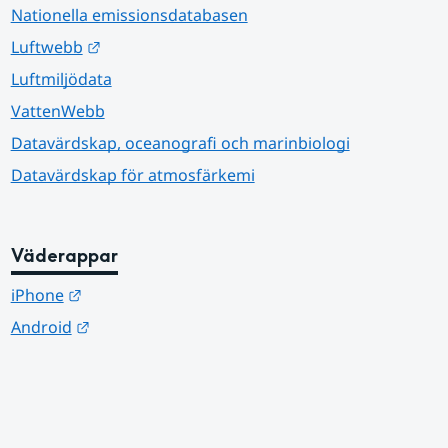
Nationella emissionsdatabasen
Länk till annan webbplats.
Luftwebb
Luftmiljödata
VattenWebb
Datavärdskap, oceanografi och marinbiologi
Datavärdskap för atmosfärkemi
Väderappar
Länk till annan webbplats.
iPhone
Länk till annan webbplats.
Android