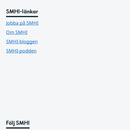
SMHI-länkar
Jobba på SMHI
Om SMHI
SMHI-bloggen
SMHI-podden
Följ SMHI