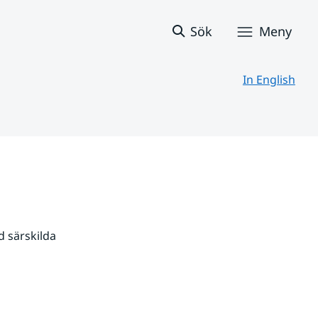
Sök
Meny
In English
 särskilda 