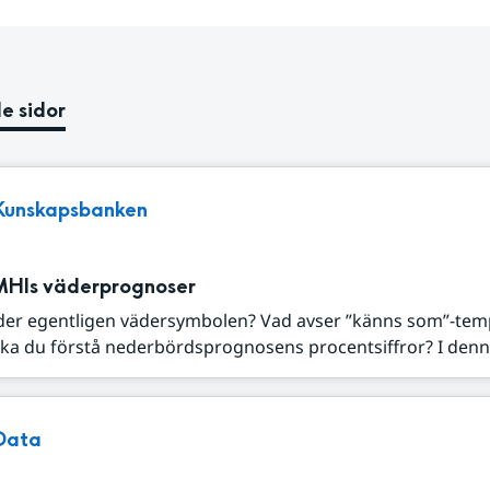
e sidor
Kunskapsbanken
MHIs väderprognoser
der egentligen vädersymbolen? Vad avser ”känns som”-tem
ka du förstå nederbördsprognosens procentsiffror? I denna
Data