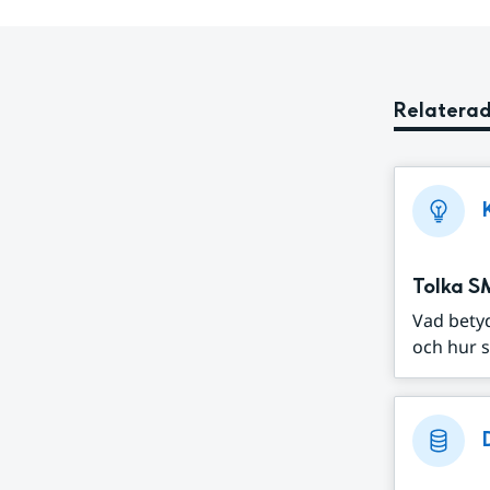
Relaterad
Tolka S
Vad bety
och hur s