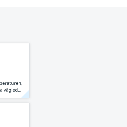
peraturen,
 vägled...