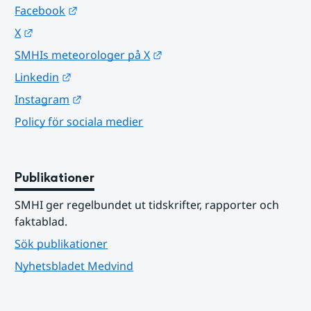
Länk till annan webbplats.
Facebook
Länk till annan webbplats.
X
Länk till annan webbplats.
SMHIs meteorologer på X
Länk till annan webbplats.
Linkedin
Länk till annan webbplats.
Instagram
Policy för sociala medier
Publikationer
SMHI ger regelbundet ut tidskrifter, rapporter och 
faktablad.
Sök publikationer
Nyhetsbladet Medvind