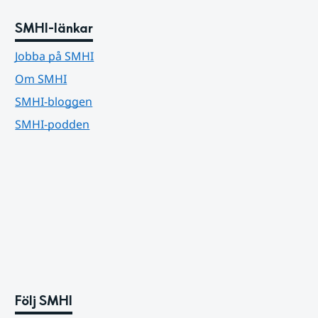
SMHI-länkar
Jobba på SMHI
Om SMHI
SMHI-bloggen
SMHI-podden
Följ SMHI