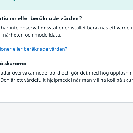
tioner eller beräknade värden?
r har inte observationsstationer, istället beräknas ett värde u
 i närheten och modelldata.
ioner eller beräknade värden?
på skurarna
radar övervakar nederbörd och gör det med hög upplösning 
Den är ett värdefullt hjälpmedel när man vill ha koll på sku