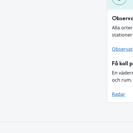
Observa
Alla orte
stationer
Observat
Få koll 
En väder
och rum. 
Radar