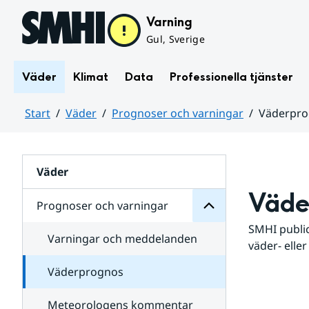
Hoppa till sidans innehåll
Varning
Gul, Sverige
Väder
Klimat
Data
Professionella tjänster
Start
Väder
Prognoser och varningar
Väderpr
varningar
och
Huvudinnehåll
Prognoser
för
Undersidor
Väder
Väde
Prognoser och varningar
SMHI public
Varningar och meddelanden
väder- eller
Väderprognos
Meteorologens kommentar