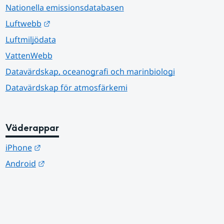
Nationella emissionsdatabasen
Länk till annan webbplats.
Luftwebb
Luftmiljödata
VattenWebb
Datavärdskap, oceanografi och marinbiologi
Datavärdskap för atmosfärkemi
Väderappar
Länk till annan webbplats.
iPhone
Länk till annan webbplats.
Android