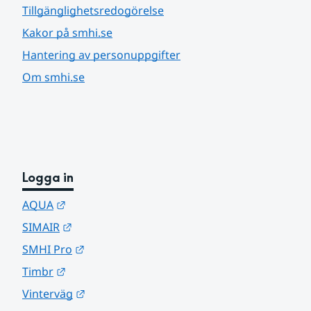
Tillgänglighetsredogörelse
Kakor på smhi.se
Hantering av personuppgifter
Om smhi.se
Logga in
Länk till annan webbplats.
AQUA
Länk till annan webbplats.
SIMAIR
Länk till annan webbplats.
SMHI Pro
Länk till annan webbplats.
Timbr
Länk till annan webbplats.
Vinterväg