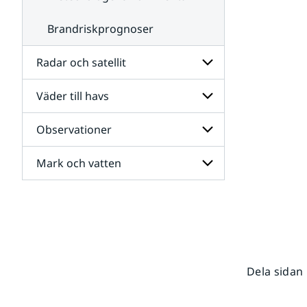
Brandriskprognoser
Radar och satellit
Väder till havs
Undersidor
för
Radar
Observationer
Undersidor
och
för
satellit
Väder
Mark och vatten
Undersidor
till
för
havs
Observationer
Undersidor
för
Mark
och
vatten
Dela sidan