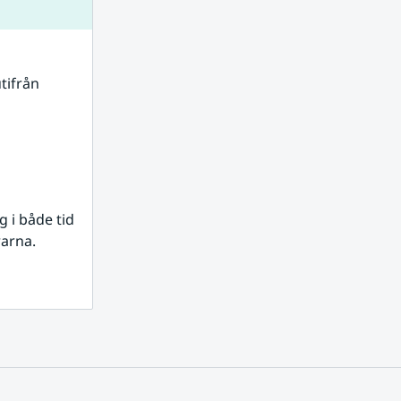
tifrån 
i både tid 
rarna.