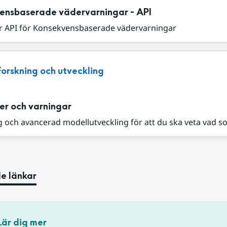
ensbaserade vädervarningar - API
r API för Konsekvensbaserade vädervarningar
Forskning och utveckling
er och varningar
 och avancerad modellutveckling för att du ska veta vad s
e länkar
Lär dig mer