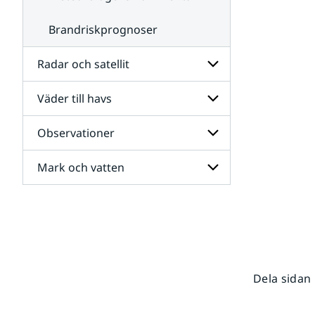
Brandriskprognoser
Radar och satellit
Väder till havs
Undersidor
för
Radar
Observationer
Undersidor
och
för
satellit
Väder
Mark och vatten
Undersidor
till
för
havs
Observationer
Undersidor
för
Mark
och
vatten
Dela sidan