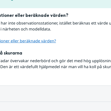
tioner eller beräknade värden?
r har inte observationsstationer, istället beräknas ett värde u
 i närheten och modelldata.
ioner eller beräknade värden?
på skurarna
radar övervakar nederbörd och gör det med hög upplösning 
Den är ett värdefullt hjälpmedel när man vill ha koll på sku