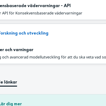
ensbaserade vädervarningar - API
r API för Konsekvensbaserade vädervarningar
Forskning och utveckling
er och varningar
 och avancerad modellutveckling för att du ska veta vad s
e länkar
Lär dig mer