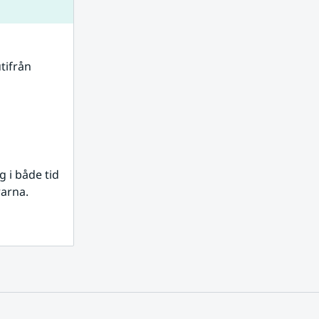
tifrån 
i både tid 
rarna.