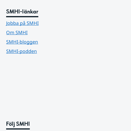
SMHI-länkar
Jobba på SMHI
Om SMHI
SMHI-bloggen
SMHI-podden
Följ SMHI