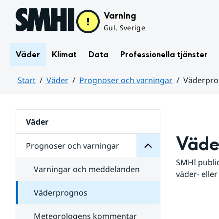
Hoppa till sidans innehåll
Varning
Gul, Sverige
Väder
Klimat
Data
Professionella tjänster
Start
Väder
Prognoser och varningar
Väderpr
varningar
och
Huvudinnehåll
Prognoser
för
Undersidor
Väder
Väde
Prognoser och varningar
SMHI public
Varningar och meddelanden
väder- eller
Väderprognos
Meteorologens kommentar