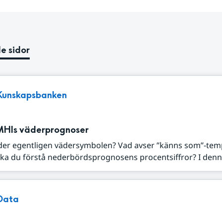
e sidor
Kunskapsbanken
MHIs väderprognoser
der egentligen vädersymbolen? Vad avser ”känns som”-tem
ka du förstå nederbördsprognosens procentsiffror? I denna
Data