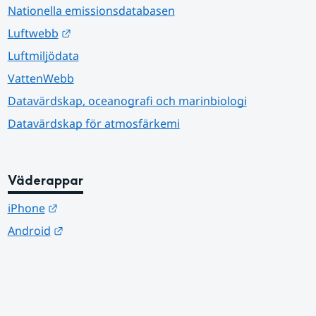
Nationella emissionsdatabasen
Länk till annan webbplats.
Luftwebb
Luftmiljödata
VattenWebb
Datavärdskap, oceanografi och marinbiologi
Datavärdskap för atmosfärkemi
Väderappar
Länk till annan webbplats.
iPhone
Länk till annan webbplats.
Android