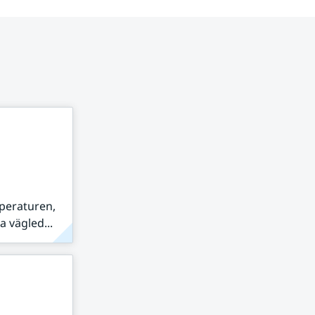
peraturen,
 vägled...