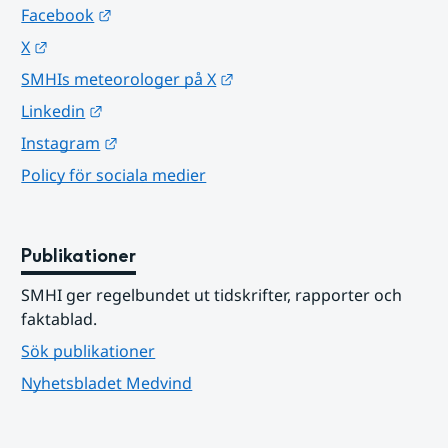
Länk till annan webbplats.
Facebook
Länk till annan webbplats.
X
Länk till annan webbplats.
SMHIs meteorologer på X
Länk till annan webbplats.
Linkedin
Länk till annan webbplats.
Instagram
Policy för sociala medier
Publikationer
SMHI ger regelbundet ut tidskrifter, rapporter och 
faktablad.
Sök publikationer
Nyhetsbladet Medvind