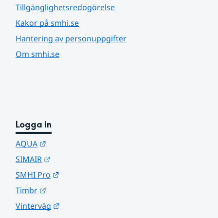
Tillgänglighetsredogörelse
Kakor på smhi.se
Hantering av personuppgifter
Om smhi.se
Logga in
Länk till annan webbplats.
AQUA
Länk till annan webbplats.
SIMAIR
Länk till annan webbplats.
SMHI Pro
Länk till annan webbplats.
Timbr
Länk till annan webbplats.
Vinterväg