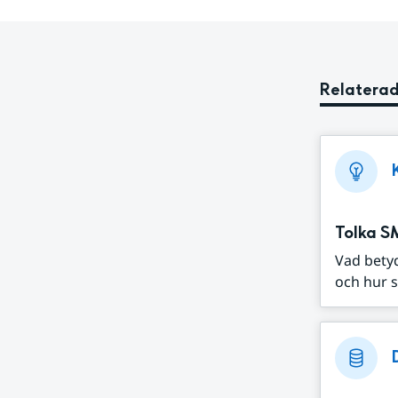
Relaterad
Tolka S
Vad bety
och hur s