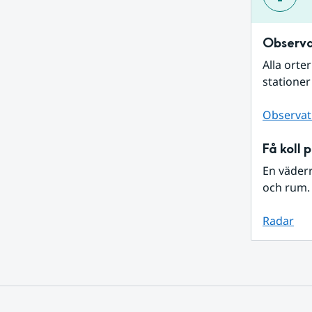
Observa
Alla orte
stationer
Observat
Få koll 
En väder
och rum. 
Radar