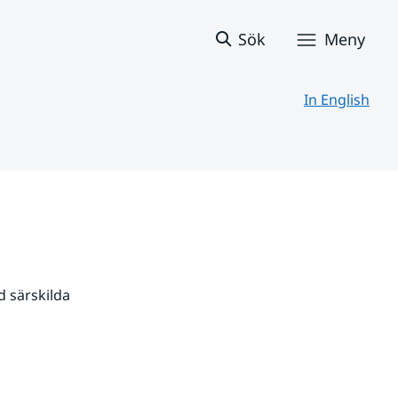
Sök
Meny
In English
 särskilda 