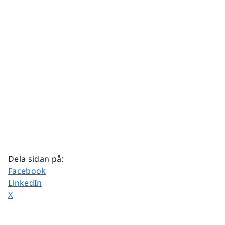
Dela sidan på
:
Dela sidan på
Facebook
Dela sidan på
LinkedIn
Dela sidan på
X