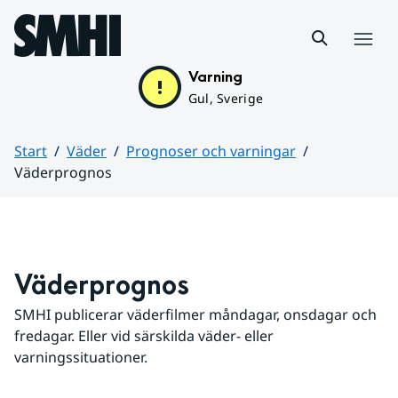
Hoppa till sidans innehåll
Meny
Varning
Gul, Sverige
Start
Väder
Prognoser och varningar
Väderprognos
Huvudinnehåll
Väderprognos
SMHI publicerar väderfilmer måndagar, onsdagar och 
fredagar. Eller vid särskilda väder- eller 
varningssituationer.