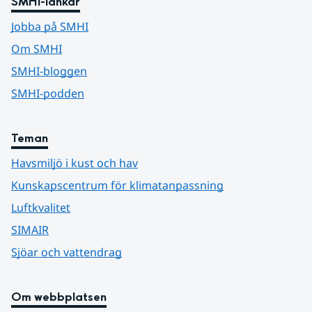
SMHI-länkar
Jobba på SMHI
Om SMHI
SMHI-bloggen
SMHI-podden
Teman
Havsmiljö i kust och hav
Kunskapscentrum för klimatanpassning
Luftkvalitet
SIMAIR
Sjöar och vattendrag
Om webbplatsen