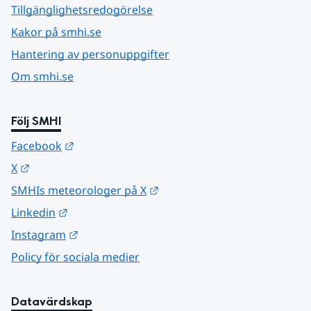
Tillgänglighetsredogörelse
Kakor på smhi.se
Hantering av personuppgifter
Om smhi.se
Följ SMHI
Länk till annan webbplats.
Facebook
Länk till annan webbplats.
X
Länk till annan webbplats.
SMHIs meteorologer på X
Länk till annan webbplats.
Linkedin
Länk till annan webbplats.
Instagram
Policy för sociala medier
Datavärdskap