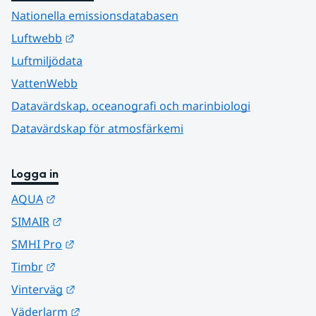
Nationella emissionsdatabasen
Länk till annan webbplats.
Luftwebb
Luftmiljödata
VattenWebb
Datavärdskap, oceanografi och marinbiologi
Datavärdskap för atmosfärkemi
Logga in
Länk till annan webbplats.
AQUA
Länk till annan webbplats.
SIMAIR
Länk till annan webbplats.
SMHI Pro
Länk till annan webbplats.
Timbr
Länk till annan webbplats.
Vinterväg
Länk till annan webbplats.
Väderlarm