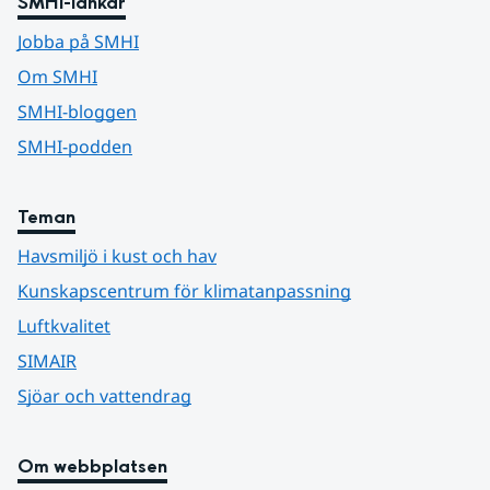
SMHI-länkar
Jobba på SMHI
Om SMHI
SMHI-bloggen
SMHI-podden
Teman
Havsmiljö i kust och hav
Kunskapscentrum för klimatanpassning
Luftkvalitet
SIMAIR
Sjöar och vattendrag
Om webbplatsen