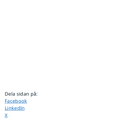
Dela sidan på
:
Dela sidan på
Facebook
Dela sidan på
LinkedIn
Dela sidan på
X