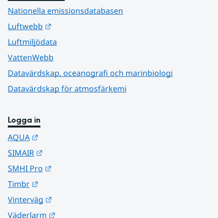
Nationella emissionsdatabasen
Länk till annan webbplats.
Luftwebb
Luftmiljödata
VattenWebb
Datavärdskap, oceanografi och marinbiologi
Datavärdskap för atmosfärkemi
Logga in
Länk till annan webbplats.
AQUA
Länk till annan webbplats.
SIMAIR
Länk till annan webbplats.
SMHI Pro
Länk till annan webbplats.
Timbr
Länk till annan webbplats.
Vinterväg
Länk till annan webbplats.
Väderlarm