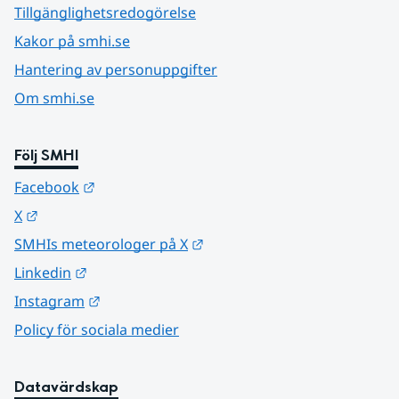
Tillgänglighetsredogörelse
Kakor på smhi.se
Hantering av personuppgifter
Om smhi.se
Följ SMHI
Länk till annan webbplats.
Facebook
Länk till annan webbplats.
X
Länk till annan webbplats.
SMHIs meteorologer på X
Länk till annan webbplats.
Linkedin
Länk till annan webbplats.
Instagram
Policy för sociala medier
Datavärdskap