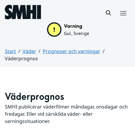
Hoppa till sidans innehåll
Meny
Varning
Gul, Sverige
Start
Väder
Prognoser och varningar
Väderprognos
Huvudinnehåll
Väderprognos
SMHI publicerar väderfilmer måndagar, onsdagar och 
fredagar. Eller vid särskilda väder- eller 
varningssituationer.