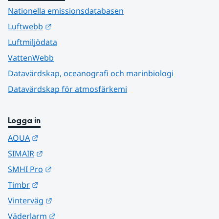
Nationella emissionsdatabasen
Länk till annan webbplats.
Luftwebb
Luftmiljödata
VattenWebb
Datavärdskap, oceanografi och marinbiologi
Datavärdskap för atmosfärkemi
Logga in
Länk till annan webbplats.
AQUA
Länk till annan webbplats.
SIMAIR
Länk till annan webbplats.
SMHI Pro
Länk till annan webbplats.
Timbr
Länk till annan webbplats.
Vinterväg
Länk till annan webbplats.
Väderlarm