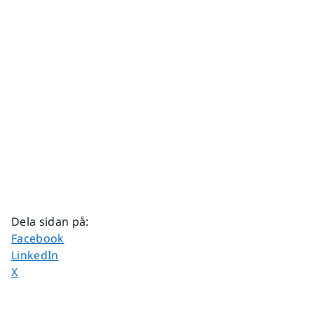
Dela sidan på
:
Dela sidan på
Facebook
Dela sidan på
LinkedIn
Dela sidan på
X