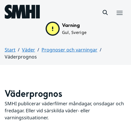
Hoppa till sidans innehåll
Meny
Varning
Gul, Sverige
Start
Väder
Prognoser och varningar
Väderprognos
Huvudinnehåll
Väderprognos
SMHI publicerar väderfilmer måndagar, onsdagar och 
fredagar. Eller vid särskilda väder- eller 
varningssituationer.