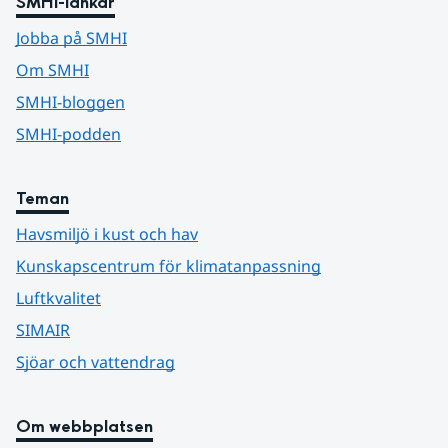
SMHI-länkar
Jobba på SMHI
Om SMHI
SMHI-bloggen
SMHI-podden
Teman
Havsmiljö i kust och hav
Kunskapscentrum för klimatanpassning
Luftkvalitet
SIMAIR
Sjöar och vattendrag
Om webbplatsen