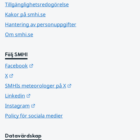
Tillgänglighetsredogörelse
Kakor på smhi.se
Hantering av personuppgifter
Om smhi.se
Följ SMHI
Länk till annan webbplats.
Facebook
Länk till annan webbplats.
X
Länk till annan webbplats.
SMHIs meteorologer på X
Länk till annan webbplats.
Linkedin
Länk till annan webbplats.
Instagram
Policy för sociala medier
Datavärdskap