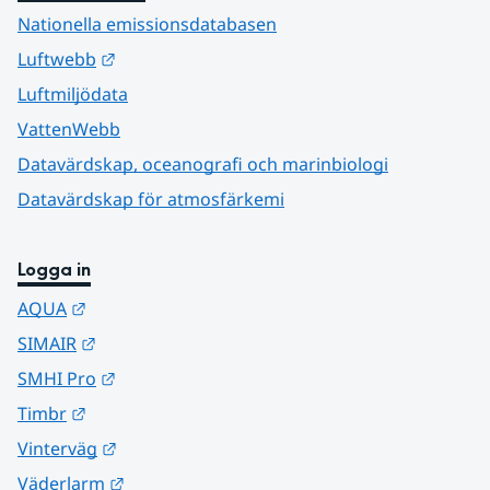
Nationella emissionsdatabasen
Länk till annan webbplats.
Luftwebb
Luftmiljödata
VattenWebb
Datavärdskap, oceanografi och marinbiologi
Datavärdskap för atmosfärkemi
Logga in
Länk till annan webbplats.
AQUA
Länk till annan webbplats.
SIMAIR
Länk till annan webbplats.
SMHI Pro
Länk till annan webbplats.
Timbr
Länk till annan webbplats.
Vinterväg
Länk till annan webbplats.
Väderlarm