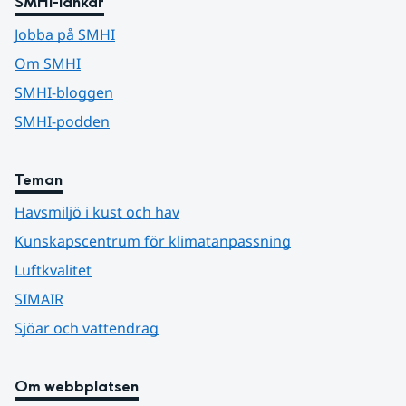
SMHI-länkar
Jobba på SMHI
Om SMHI
SMHI-bloggen
SMHI-podden
Teman
Havsmiljö i kust och hav
Kunskapscentrum för klimatanpassning
Luftkvalitet
SIMAIR
Sjöar och vattendrag
Om webbplatsen