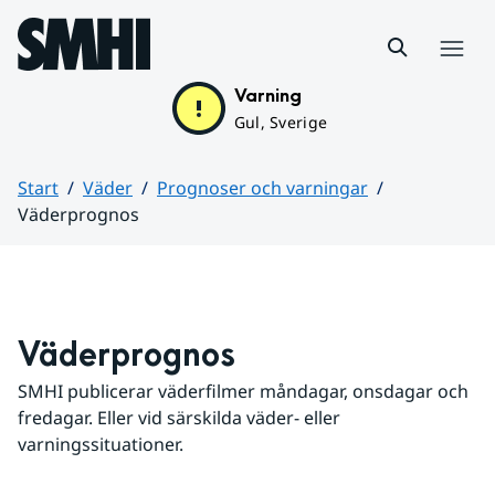
Hoppa till sidans innehåll
Meny
Varning
Gul, Sverige
Start
Väder
Prognoser och varningar
Väderprognos
Huvudinnehåll
Väderprognos
SMHI publicerar väderfilmer måndagar, onsdagar och 
fredagar. Eller vid särskilda väder- eller 
varningssituationer.