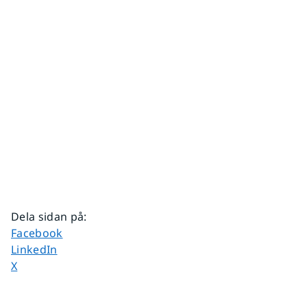
Dela sidan på
:
Dela sidan på
Facebook
Dela sidan på
LinkedIn
Dela sidan på
X