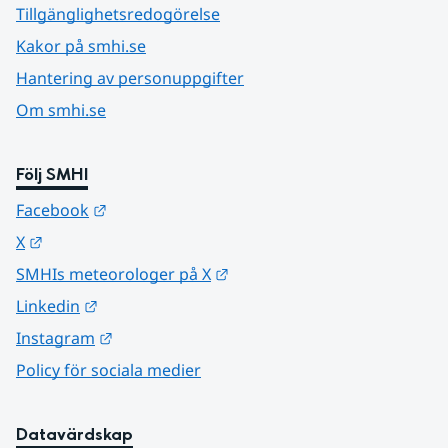
Tillgänglighetsredogörelse
Kakor på smhi.se
Hantering av personuppgifter
Om smhi.se
Följ SMHI
Länk till annan webbplats.
Facebook
Länk till annan webbplats.
X
Länk till annan webbplats.
SMHIs meteorologer på X
Länk till annan webbplats.
Linkedin
Länk till annan webbplats.
Instagram
Policy för sociala medier
Datavärdskap