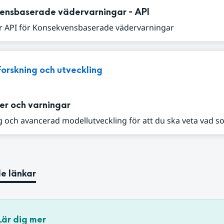
ensbaserade vädervarningar - API
r API för Konsekvensbaserade vädervarningar
Forskning och utveckling
er och varningar
 och avancerad modellutveckling för att du ska veta vad s
e länkar
Lär dig mer