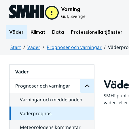
Hoppa till sidans innehåll
Varning
Gul, Sverige
Väder
Klimat
Data
Professionella tjänster
Start
Väder
Prognoser och varningar
Väderpr
varningar
och
Huvudinnehåll
Prognoser
för
Undersidor
Väder
Väde
Prognoser och varningar
SMHI public
Varningar och meddelanden
väder- eller
Väderprognos
Meteorologens kommentar