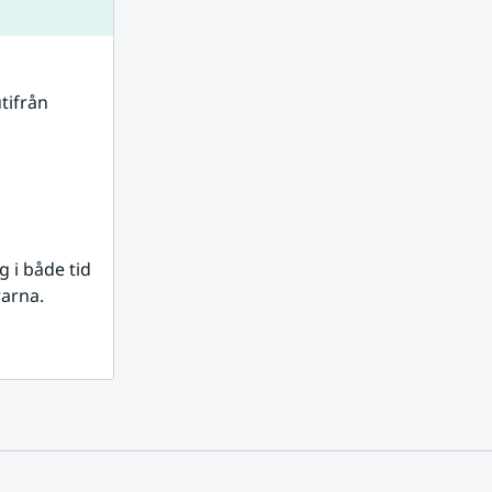
tifrån 
i både tid 
rarna.