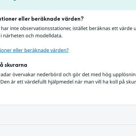
tioner eller beräknade värden?
r har inte observationsstationer, istället beräknas ett värde u
 i närheten och modelldata.
ioner eller beräknade värden?
på skurarna
radar övervakar nederbörd och gör det med hög upplösning 
Den är ett värdefullt hjälpmedel när man vill ha koll på sku