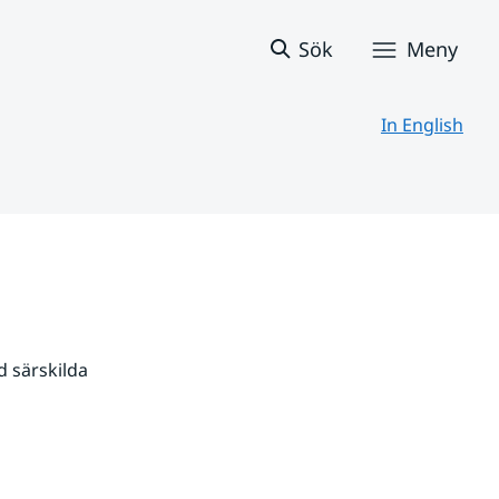
Sök
Meny
In English
 särskilda 