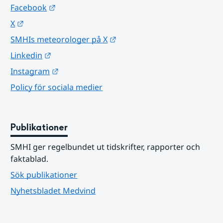
Länk till annan webbplats.
Facebook
Länk till annan webbplats.
X
Länk till annan webbplats.
SMHIs meteorologer på X
Länk till annan webbplats.
Linkedin
Länk till annan webbplats.
Instagram
Policy för sociala medier
Publikationer
SMHI ger regelbundet ut tidskrifter, rapporter och 
faktablad.
Sök publikationer
Nyhetsbladet Medvind