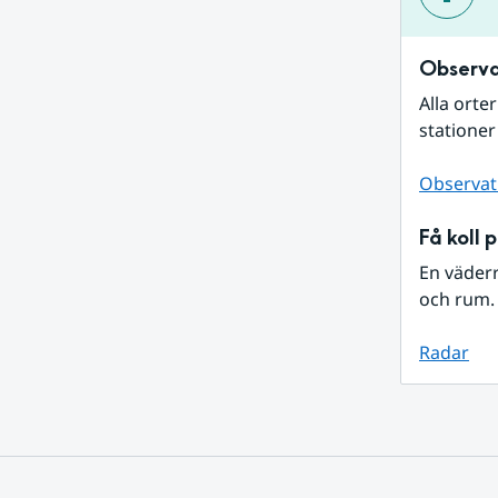
Observa
Alla orte
stationer
Observat
Få koll 
En väder
och rum. 
Radar