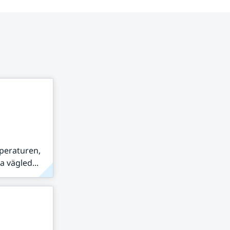
peraturen,
 vägled...