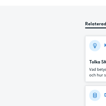
Relaterad
Tolka S
Vad bety
och hur s