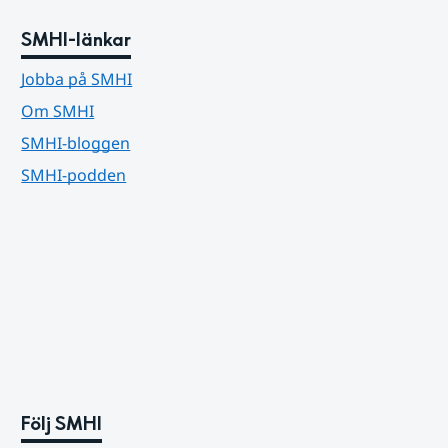
SMHI-länkar
Jobba på SMHI
Om SMHI
SMHI-bloggen
SMHI-podden
Följ SMHI