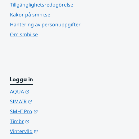
Tillgänglighetsredogörelse
Kakor på smhi.se
Hantering av personuppgifter
Om smhi.se
Logga in
Länk till annan webbplats.
AQUA
Länk till annan webbplats.
SIMAIR
Länk till annan webbplats.
SMHI Pro
Länk till annan webbplats.
Timbr
Länk till annan webbplats.
Vinterväg