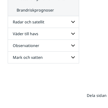
Brandriskprognoser
Radar och satellit
Väder till havs
Undersidor
för
Radar
Observationer
Undersidor
och
för
satellit
Väder
Mark och vatten
Undersidor
till
för
havs
Observationer
Undersidor
för
Mark
och
vatten
Dela sidan