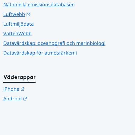
Nationella emissionsdatabasen
Länk till annan webbplats.
Luftwebb
Luftmiljödata
VattenWebb
Datavärdskap, oceanografi och marinbiologi
Datavärdskap för atmosfärkemi
Väderappar
Länk till annan webbplats.
iPhone
Länk till annan webbplats.
Android