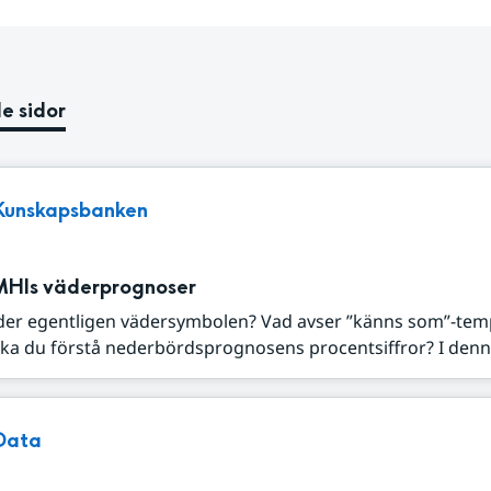
e sidor
Kunskapsbanken
MHIs väderprognoser
der egentligen vädersymbolen? Vad avser ”känns som”-tem
ka du förstå nederbördsprognosens procentsiffror? I denna
Data