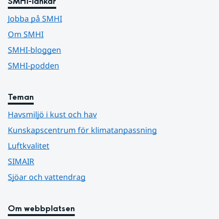
SMHI-länkar
Jobba på SMHI
Om SMHI
SMHI-bloggen
SMHI-podden
Teman
Havsmiljö i kust och hav
Kunskapscentrum för klimatanpassning
Luftkvalitet
SIMAIR
Sjöar och vattendrag
Om webbplatsen