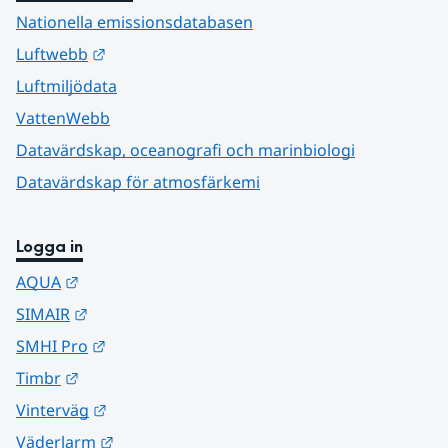
Nationella emissionsdatabasen
Länk till annan webbplats.
Luftwebb
Luftmiljödata
VattenWebb
Datavärdskap, oceanografi och marinbiologi
Datavärdskap för atmosfärkemi
Logga in
Länk till annan webbplats.
AQUA
Länk till annan webbplats.
SIMAIR
Länk till annan webbplats.
SMHI Pro
Länk till annan webbplats.
Timbr
Länk till annan webbplats.
Vinterväg
Länk till annan webbplats.
Väderlarm