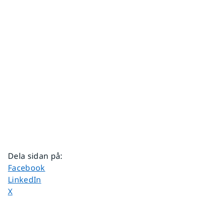
Dela sidan på
:
Dela sidan på
Facebook
Dela sidan på
LinkedIn
Dela sidan på
X