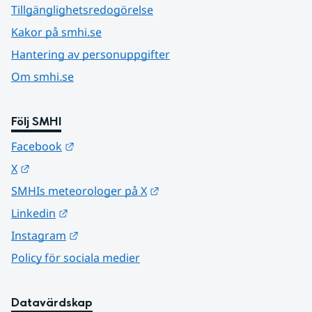
Tillgänglighetsredogörelse
Kakor på smhi.se
Hantering av personuppgifter
Om smhi.se
Följ SMHI
Länk till annan webbplats.
Facebook
Länk till annan webbplats.
X
Länk till annan webbplats.
SMHIs meteorologer på X
Länk till annan webbplats.
Linkedin
Länk till annan webbplats.
Instagram
Policy för sociala medier
Datavärdskap