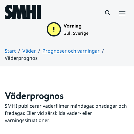
Hoppa till sidans innehåll
Meny
Varning
Gul, Sverige
Start
Väder
Prognoser och varningar
Väderprognos
Huvudinnehåll
Väderprognos
SMHI publicerar väderfilmer måndagar, onsdagar och 
fredagar. Eller vid särskilda väder- eller 
varningssituationer.