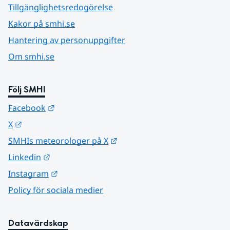
Tillgänglighetsredogörelse
Kakor på smhi.se
Hantering av personuppgifter
Om smhi.se
Följ SMHI
Länk till annan webbplats.
Facebook
Länk till annan webbplats.
X
Länk till annan webbplats.
SMHIs meteorologer på X
Länk till annan webbplats.
Linkedin
Länk till annan webbplats.
Instagram
Policy för sociala medier
Datavärdskap