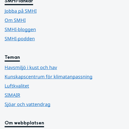
SMHI-länkar
Jobba på SMHI
Om SMHI
SMHI-bloggen
SMHI-podden
Teman
Havsmiljö i kust och hav
Kunskapscentrum för klimatanpassning
Luftkvalitet
SIMAIR
Sjöar och vattendrag
Om webbplatsen