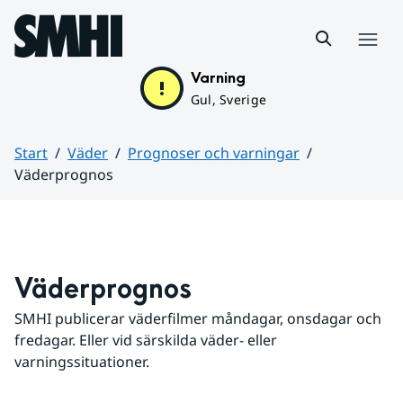
Hoppa till sidans innehåll
Meny
Varning
Gul, Sverige
Start
Väder
Prognoser och varningar
Väderprognos
Huvudinnehåll
Väderprognos
SMHI publicerar väderfilmer måndagar, onsdagar och 
fredagar. Eller vid särskilda väder- eller 
varningssituationer.