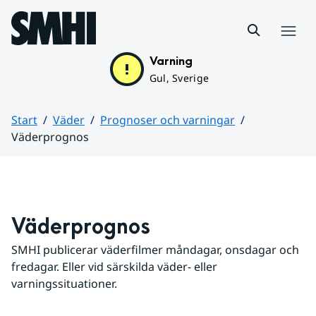
Hoppa till sidans innehåll
Meny
Varning
Gul, Sverige
Start
Väder
Prognoser och varningar
Väderprognos
Huvudinnehåll
Väderprognos
SMHI publicerar väderfilmer måndagar, onsdagar och 
fredagar. Eller vid särskilda väder- eller 
varningssituationer.