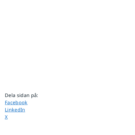
Dela sidan på
:
Dela sidan på
Facebook
Dela sidan på
LinkedIn
Dela sidan på
X