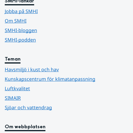
SMHI-länkar
Jobba på SMHI
Om SMHI
SMHI-bloggen
SMHI-podden
Teman
Havsmiljö i kust och hav
Kunskapscentrum för klimatanpassning
Luftkvalitet
SIMAIR
Sjöar och vattendrag
Om webbplatsen