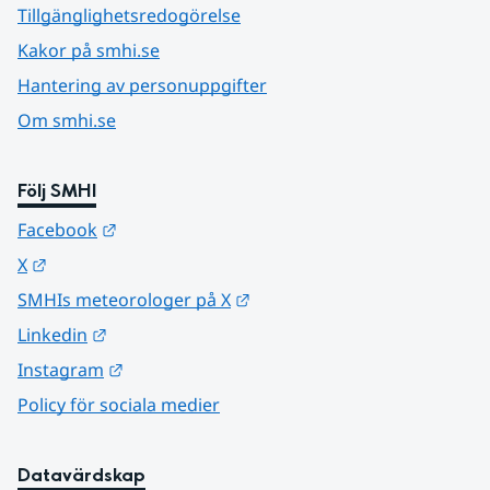
Tillgänglighetsredogörelse
Kakor på smhi.se
Hantering av personuppgifter
Om smhi.se
Följ SMHI
Länk till annan webbplats.
Facebook
Länk till annan webbplats.
X
Länk till annan webbplats.
SMHIs meteorologer på X
Länk till annan webbplats.
Linkedin
Länk till annan webbplats.
Instagram
Policy för sociala medier
Datavärdskap