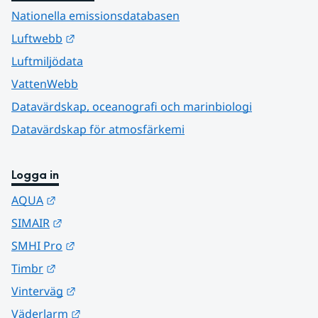
Nationella emissionsdatabasen
Länk till annan webbplats.
Luftwebb
Luftmiljödata
VattenWebb
Datavärdskap, oceanografi och marinbiologi
Datavärdskap för atmosfärkemi
Logga in
Länk till annan webbplats.
AQUA
Länk till annan webbplats.
SIMAIR
Länk till annan webbplats.
SMHI Pro
Länk till annan webbplats.
Timbr
Länk till annan webbplats.
Vinterväg
Länk till annan webbplats.
Väderlarm