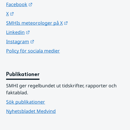
Länk till annan webbplats.
Facebook
Länk till annan webbplats.
X
Länk till annan webbplats.
SMHIs meteorologer på X
Länk till annan webbplats.
Linkedin
Länk till annan webbplats.
Instagram
Policy för sociala medier
Publikationer
SMHI ger regelbundet ut tidskrifter, rapporter och 
faktablad.
Sök publikationer
Nyhetsbladet Medvind