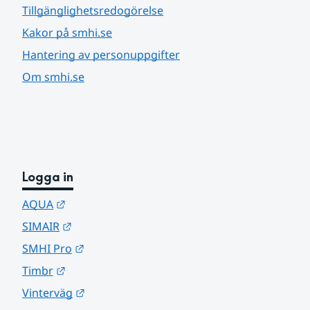
Tillgänglighetsredogörelse
Kakor på smhi.se
Hantering av personuppgifter
Om smhi.se
Logga in
Länk till annan webbplats.
AQUA
Länk till annan webbplats.
SIMAIR
Länk till annan webbplats.
SMHI Pro
Länk till annan webbplats.
Timbr
Länk till annan webbplats.
Vinterväg