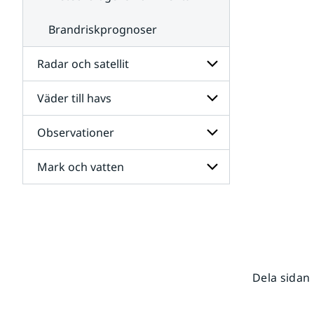
Brandriskprognoser
Radar och satellit
Väder till havs
Undersidor
för
Radar
Observationer
Undersidor
och
för
satellit
Väder
Mark och vatten
Undersidor
till
för
havs
Observationer
Undersidor
för
Mark
och
vatten
Dela sidan