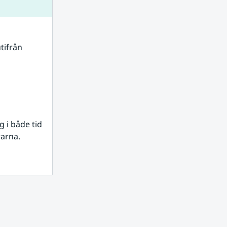
tifrån 
i både tid 
rarna.