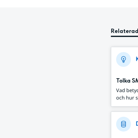
Relaterad
Tolka S
Vad bety
och hur s