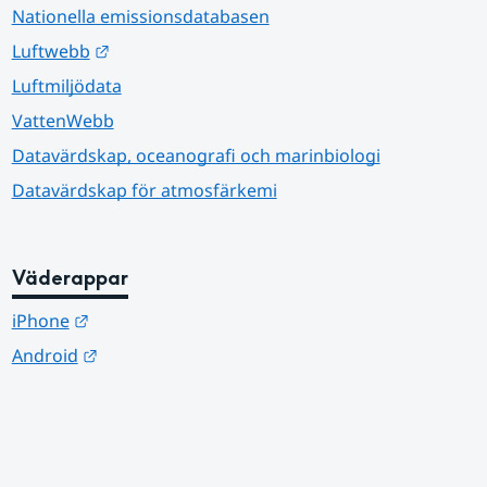
Nationella emissionsdatabasen
Länk till annan webbplats.
Luftwebb
Luftmiljödata
VattenWebb
Datavärdskap, oceanografi och marinbiologi
Datavärdskap för atmosfärkemi
Väderappar
Länk till annan webbplats.
iPhone
Länk till annan webbplats.
Android