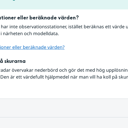
tioner eller beräknade värden?
r har inte observationsstationer, istället beräknas ett värde u
 i närheten och modelldata.
ioner eller beräknade värden?
på skurarna
radar övervakar nederbörd och gör det med hög upplösning 
Den är ett värdefullt hjälpmedel när man vill ha koll på sku