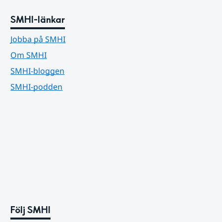
SMHI-länkar
Jobba på SMHI
Om SMHI
SMHI-bloggen
SMHI-podden
Följ SMHI