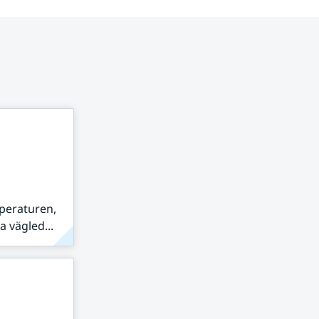
peraturen,
 vägled...