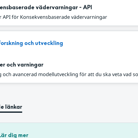
ensbaserade vädervarningar - API
r API för Konsekvensbaserade vädervarningar
Forskning och utveckling
er och varningar
 och avancerad modellutveckling för att du ska veta vad s
e länkar
Lär dig mer