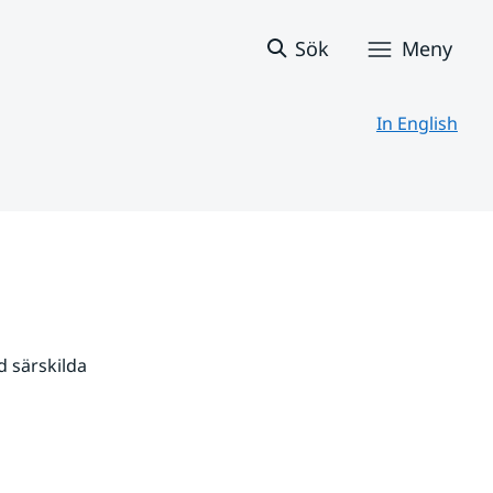
Sök
Meny
In English
 särskilda 