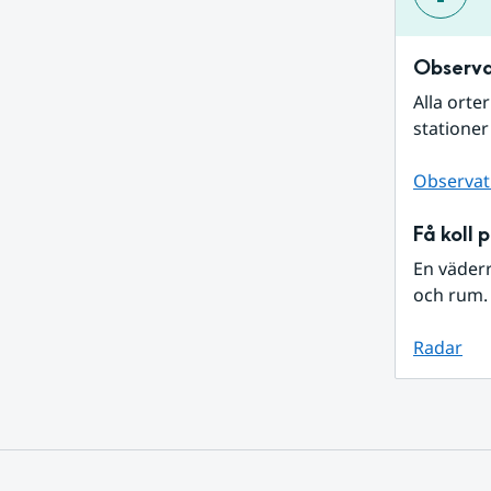
Observa
Alla orte
stationer
Observat
Få koll 
En väder
och rum. 
Radar