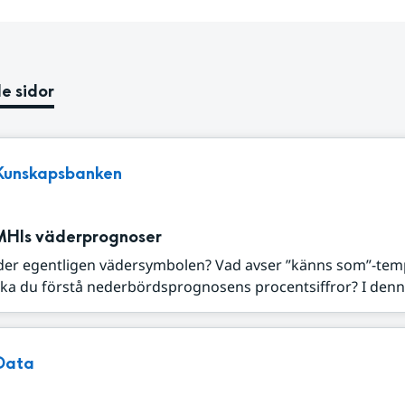
e sidor
Kunskapsbanken
MHIs väderprognoser
der egentligen vädersymbolen? Vad avser ”känns som”-tem
ka du förstå nederbördsprognosens procentsiffror? I denna
Data