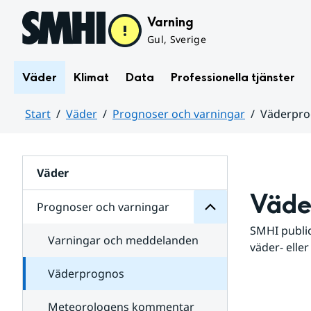
Hoppa till sidans innehåll
Varning
Gul, Sverige
Väder
Klimat
Data
Professionella tjänster
Start
Väder
Prognoser och varningar
Väderpr
varningar
och
Huvudinnehåll
Prognoser
för
Undersidor
Väder
Väde
Prognoser och varningar
SMHI public
Varningar och meddelanden
väder- eller
Väderprognos
Meteorologens kommentar