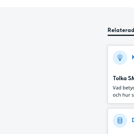
Relaterad
Tolka S
Vad bety
och hur s