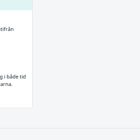
tifrån 
i både tid 
rarna.