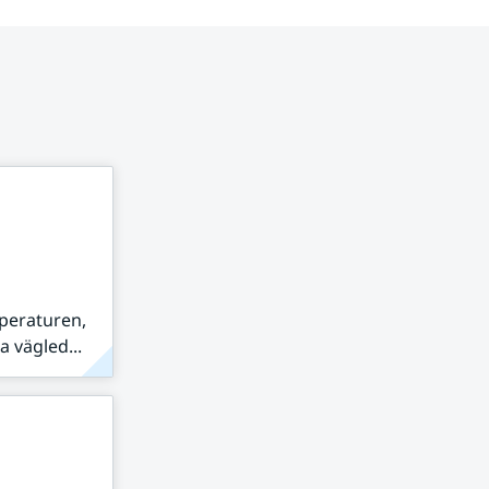
peraturen,
 vägled...