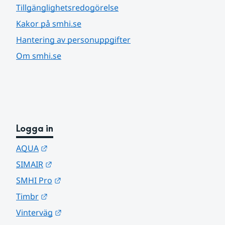
Tillgänglighetsredogörelse
Kakor på smhi.se
Hantering av personuppgifter
Om smhi.se
Logga in
Länk till annan webbplats.
AQUA
Länk till annan webbplats.
SIMAIR
Länk till annan webbplats.
SMHI Pro
Länk till annan webbplats.
Timbr
Länk till annan webbplats.
Vinterväg