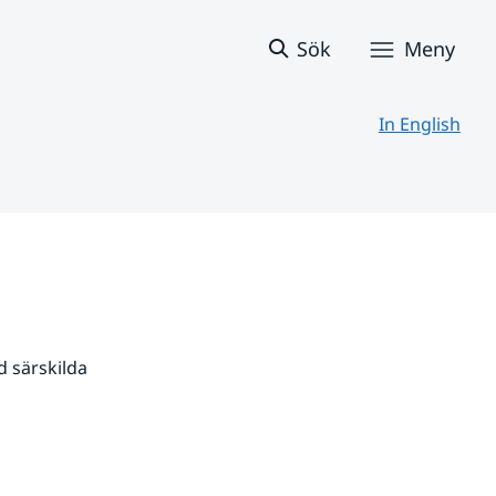
Sök
Meny
In English
 särskilda 