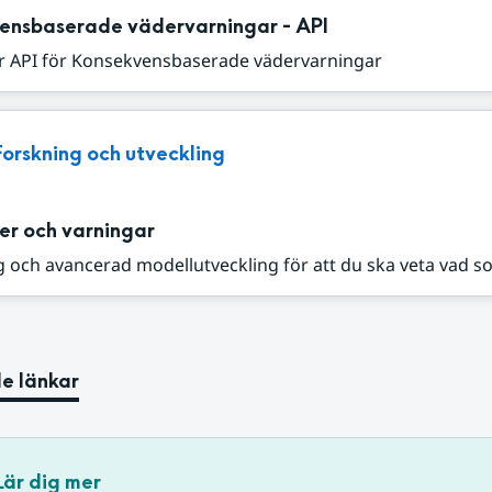
ensbaserade vädervarningar - API
r API för Konsekvensbaserade vädervarningar
Forskning och utveckling
er och varningar
 och avancerad modellutveckling för att du ska veta vad s
e länkar
Lär dig mer