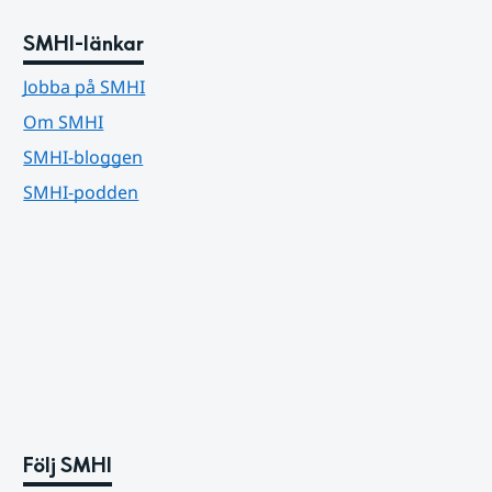
SMHI-länkar
Jobba på SMHI
Om SMHI
SMHI-bloggen
SMHI-podden
Följ SMHI