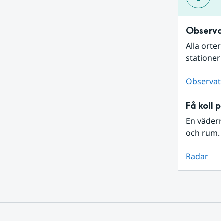
Observa
Alla orte
stationer
Observat
Få koll 
En väder
och rum. 
Radar