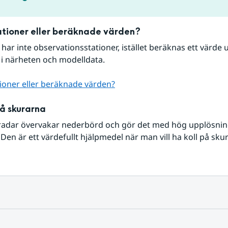
tioner eller beräknade värden?
r har inte observationsstationer, istället beräknas ett värde u
 i närheten och modelldata.
ioner eller beräknade värden?
på skurarna
radar övervakar nederbörd och gör det med hög upplösning 
Den är ett värdefullt hjälpmedel när man vill ha koll på sku