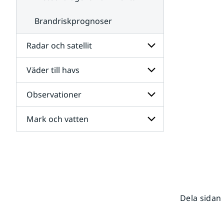
Brandriskprognoser
Radar och satellit
Väder till havs
Undersidor
för
Radar
Observationer
Undersidor
och
för
satellit
Väder
Mark och vatten
Undersidor
till
för
havs
Observationer
Undersidor
för
Mark
och
vatten
Dela sidan