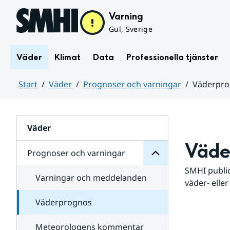
Hoppa till sidans innehåll
Varning
Gul, Sverige
Väder
Klimat
Data
Professionella tjänster
Start
Väder
Prognoser och varningar
Väderpr
varningar
och
Huvudinnehåll
Prognoser
för
Undersidor
Väder
Väde
Prognoser och varningar
SMHI public
Varningar och meddelanden
väder- eller
Väderprognos
Meteorologens kommentar