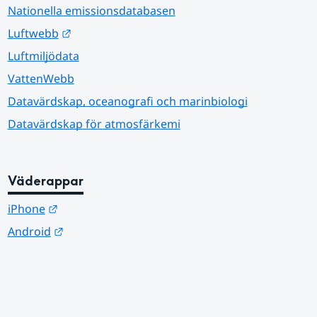
Nationella emissionsdatabasen
Länk till annan webbplats.
Luftwebb
Luftmiljödata
VattenWebb
Datavärdskap, oceanografi och marinbiologi
Datavärdskap för atmosfärkemi
Väderappar
Länk till annan webbplats.
iPhone
Länk till annan webbplats.
Android