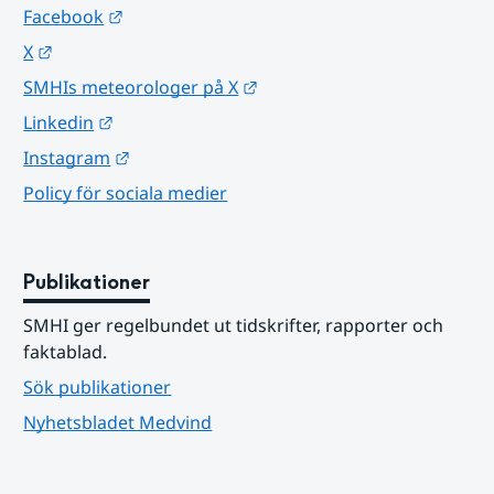
Länk till annan webbplats.
Facebook
Länk till annan webbplats.
X
Länk till annan webbplats.
SMHIs meteorologer på X
Länk till annan webbplats.
Linkedin
Länk till annan webbplats.
Instagram
Policy för sociala medier
Publikationer
SMHI ger regelbundet ut tidskrifter, rapporter och 
faktablad.
Sök publikationer
Nyhetsbladet Medvind