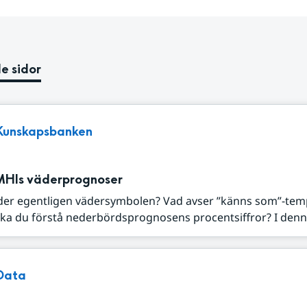
e sidor
Kunskapsbanken
MHIs väderprognoser
der egentligen vädersymbolen? Vad avser ”känns som”-tem
ka du förstå nederbördsprognosens procentsiffror? I denna
Data