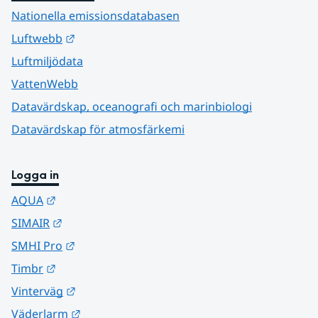
Nationella emissionsdatabasen
Länk till annan webbplats.
Luftwebb
Luftmiljödata
VattenWebb
Datavärdskap, oceanografi och marinbiologi
Datavärdskap för atmosfärkemi
Logga in
Länk till annan webbplats.
AQUA
Länk till annan webbplats.
SIMAIR
Länk till annan webbplats.
SMHI Pro
Länk till annan webbplats.
Timbr
Länk till annan webbplats.
Vinterväg
Länk till annan webbplats.
Väderlarm