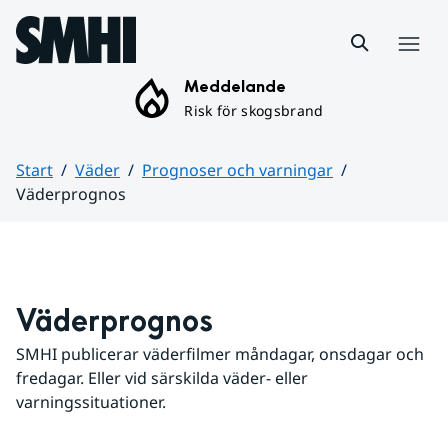
Hoppa till sidans innehåll
Meny
Meddelande
Risk för skogsbrand
Start
Väder
Prognoser och varningar
Väderprognos
Huvudinnehåll
Väderprognos
SMHI publicerar väderfilmer måndagar, onsdagar och 
fredagar. Eller vid särskilda väder- eller 
varningssituationer.