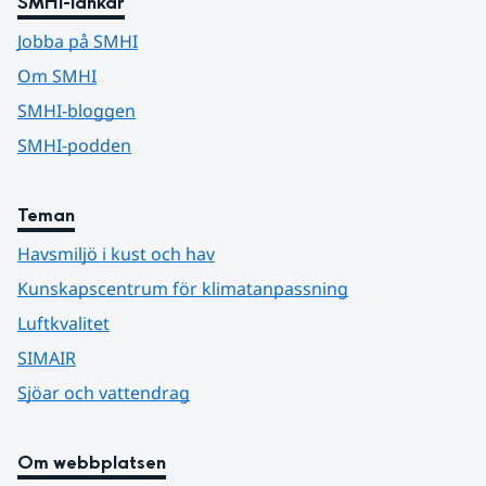
SMHI-länkar
Jobba på SMHI
Om SMHI
SMHI-bloggen
SMHI-podden
Teman
Havsmiljö i kust och hav
Kunskapscentrum för klimatanpassning
Luftkvalitet
SIMAIR
Sjöar och vattendrag
Om webbplatsen