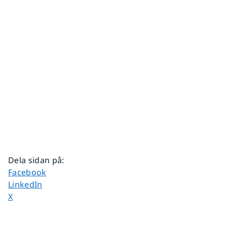
Dela sidan på
:
Dela sidan på
Facebook
Dela sidan på
LinkedIn
Dela sidan på
X