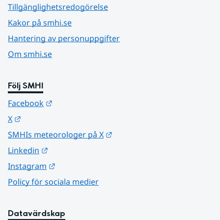
Tillgänglighetsredogörelse
Kakor på smhi.se
Hantering av personuppgifter
Om smhi.se
Följ SMHI
Länk till annan webbplats.
Facebook
Länk till annan webbplats.
X
Länk till annan webbplats.
SMHIs meteorologer på X
Länk till annan webbplats.
Linkedin
Länk till annan webbplats.
Instagram
Policy för sociala medier
Datavärdskap