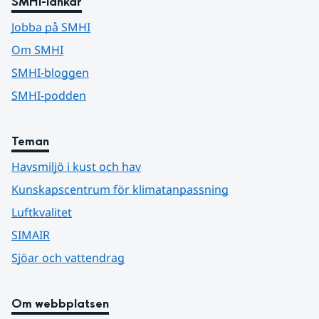
SMHI-länkar
Jobba på SMHI
Om SMHI
SMHI-bloggen
SMHI-podden
Teman
Havsmiljö i kust och hav
Kunskapscentrum för klimatanpassning
Luftkvalitet
SIMAIR
Sjöar och vattendrag
Om webbplatsen