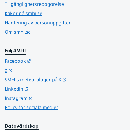
Tillgänglighetsredogörelse
Kakor på smhi.se
Hantering av personuppgifter
Om smhi.se
Följ SMHI
Länk till annan webbplats.
Facebook
Länk till annan webbplats.
X
Länk till annan webbplats.
SMHIs meteorologer på X
Länk till annan webbplats.
Linkedin
Länk till annan webbplats.
Instagram
Policy för sociala medier
Datavärdskap