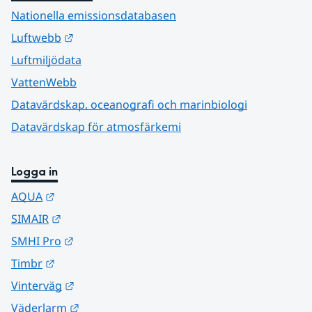
Nationella emissionsdatabasen
Länk till annan webbplats.
Luftwebb
Luftmiljödata
VattenWebb
Datavärdskap, oceanografi och marinbiologi
Datavärdskap för atmosfärkemi
Logga in
Länk till annan webbplats.
AQUA
Länk till annan webbplats.
SIMAIR
Länk till annan webbplats.
SMHI Pro
Länk till annan webbplats.
Timbr
Länk till annan webbplats.
Vinterväg
Länk till annan webbplats.
Väderlarm