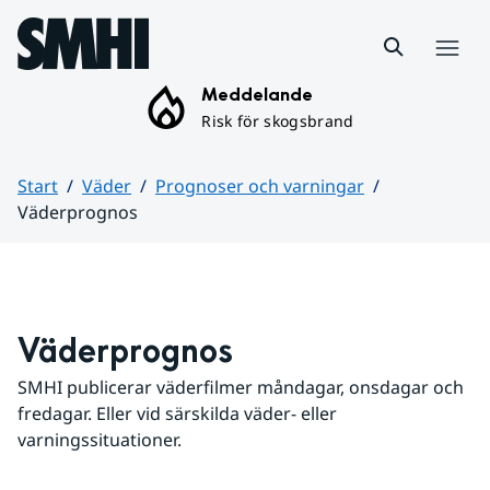
Hoppa till sidans innehåll
Meny
Meddelande
Risk för skogsbrand
Start
Väder
Prognoser och varningar
Väderprognos
Huvudinnehåll
Väderprognos
SMHI publicerar väderfilmer måndagar, onsdagar och 
fredagar. Eller vid särskilda väder- eller 
varningssituationer.