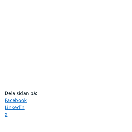
Dela sidan på
:
Dela sidan på
Facebook
Dela sidan på
LinkedIn
Dela sidan på
X