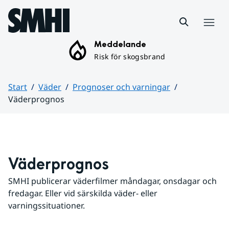
Hoppa till sidans innehåll
Meny
Meddelande
Risk för skogsbrand
Start
Väder
Prognoser och varningar
Väderprognos
Huvudinnehåll
Väderprognos
SMHI publicerar väderfilmer måndagar, onsdagar och 
fredagar. Eller vid särskilda väder- eller 
varningssituationer.