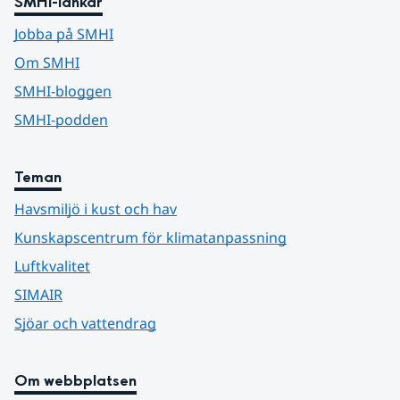
SMHI-länkar
Jobba på SMHI
Om SMHI
SMHI-bloggen
SMHI-podden
Teman
Havsmiljö i kust och hav
Kunskapscentrum för klimatanpassning
Luftkvalitet
SIMAIR
Sjöar och vattendrag
Om webbplatsen