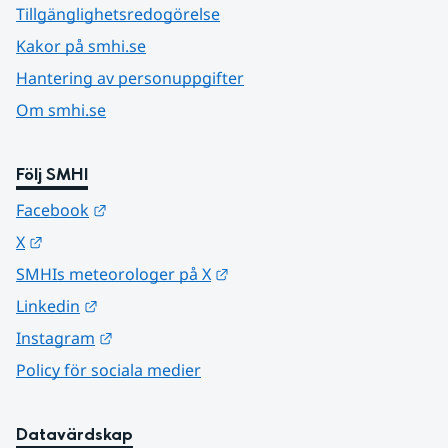
Tillgänglighetsredogörelse
Kakor på smhi.se
Hantering av personuppgifter
Om smhi.se
Följ SMHI
Länk till annan webbplats.
Facebook
Länk till annan webbplats.
X
Länk till annan webbplats.
SMHIs meteorologer på X
Länk till annan webbplats.
Linkedin
Länk till annan webbplats.
Instagram
Policy för sociala medier
Datavärdskap