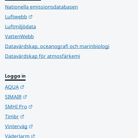
Nationella emissionsdatabasen
Länk till annan webbplats.
Luftwebb
Luftmiljödata
VattenWebb
Datavärdskap, oceanografi och marinbiologi
Datavärdskap för atmosfärkemi
Logga in
Länk till annan webbplats.
AQUA
Länk till annan webbplats.
SIMAIR
Länk till annan webbplats.
SMHI Pro
Länk till annan webbplats.
Timbr
Länk till annan webbplats.
Vinterväg
Länk till annan webbplats.
Väderlarm