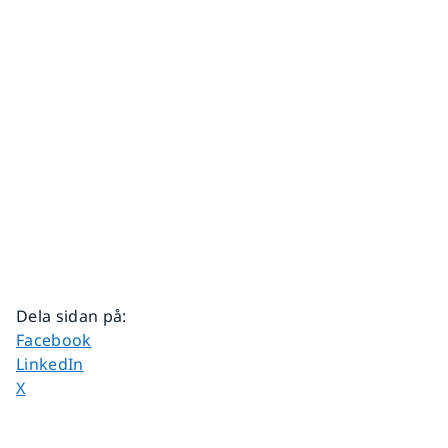
Dela sidan på
:
Dela sidan på
Facebook
Dela sidan på
LinkedIn
Dela sidan på
X