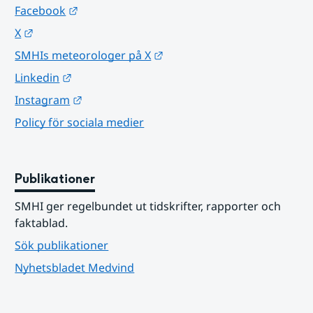
Länk till annan webbplats.
Facebook
Länk till annan webbplats.
X
Länk till annan webbplats.
SMHIs meteorologer på X
Länk till annan webbplats.
Linkedin
Länk till annan webbplats.
Instagram
Policy för sociala medier
Publikationer
SMHI ger regelbundet ut tidskrifter, rapporter och 
faktablad.
Sök publikationer
Nyhetsbladet Medvind