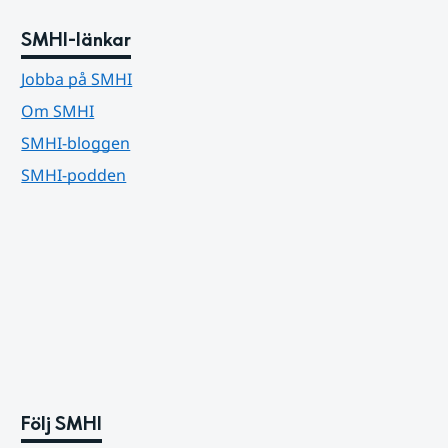
SMHI-länkar
Jobba på SMHI
Om SMHI
SMHI-bloggen
SMHI-podden
Följ SMHI