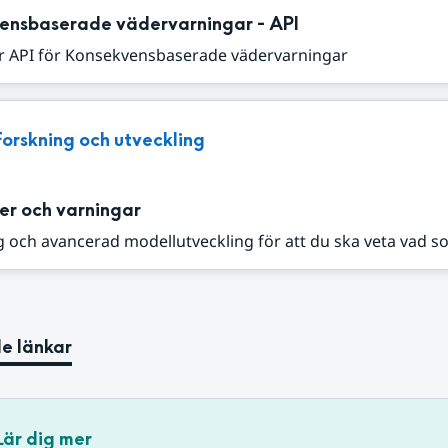
ensbaserade vädervarningar - API
r API för Konsekvensbaserade vädervarningar
Forskning och utveckling
er och varningar
 och avancerad modellutveckling för att du ska veta vad s
e länkar
Lär dig mer