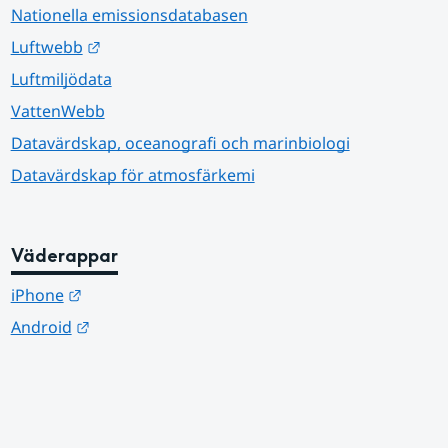
Nationella emissionsdatabasen
Länk till annan webbplats.
Luftwebb
Luftmiljödata
VattenWebb
Datavärdskap, oceanografi och marinbiologi
Datavärdskap för atmosfärkemi
Väderappar
Länk till annan webbplats.
iPhone
Länk till annan webbplats.
Android