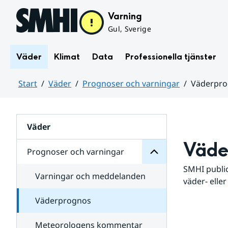
Hoppa till sidans innehåll
Varning
Gul, Sverige
Väder
Klimat
Data
Professionella tjänster
Start
Väder
Prognoser och varningar
Väderpr
varningar
och
Huvudinnehåll
Prognoser
för
Undersidor
Väder
Väde
Prognoser och varningar
SMHI public
Varningar och meddelanden
väder- eller
Väderprognos
Meteorologens kommentar