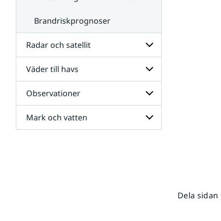
Brandriskprognoser
Radar och satellit
Väder till havs
Undersidor
för
Radar
Observationer
Undersidor
och
för
satellit
Väder
Mark och vatten
Undersidor
till
för
havs
Observationer
Undersidor
för
Mark
och
vatten
Dela sidan