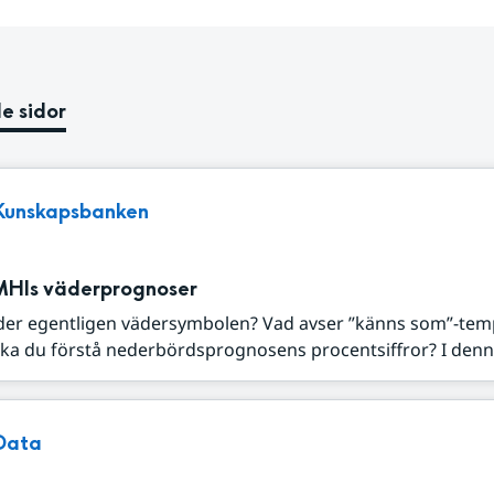
e sidor
Kunskapsbanken
MHIs väderprognoser
der egentligen vädersymbolen? Vad avser ”känns som”-tem
ka du förstå nederbördsprognosens procentsiffror? I denna
Data