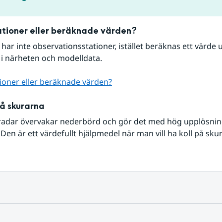
tioner eller beräknade värden?
r har inte observationsstationer, istället beräknas ett värde u
 i närheten och modelldata.
ioner eller beräknade värden?
på skurarna
radar övervakar nederbörd och gör det med hög upplösning 
Den är ett värdefullt hjälpmedel när man vill ha koll på sku