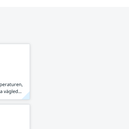
peraturen,
 vägled...