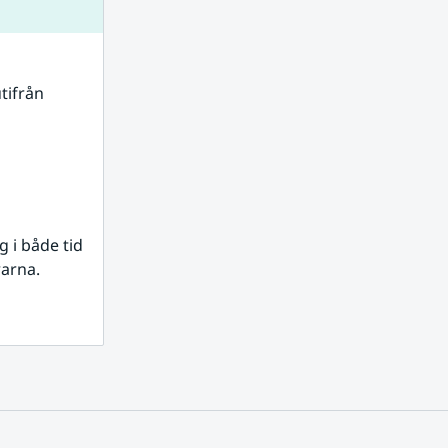
tifrån 
i både tid 
rarna.