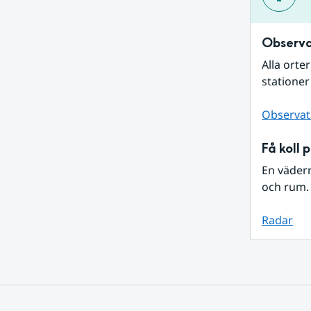
Observa
Alla orte
stationer
Observat
Få koll 
En väder
och rum. 
Radar