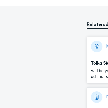
Relaterad
Tolka S
Vad bety
och hur s