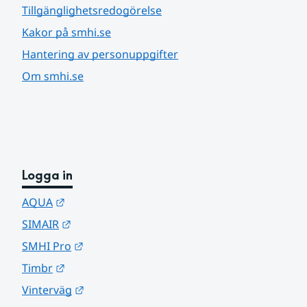
Tillgänglighetsredogörelse
Kakor på smhi.se
Hantering av personuppgifter
Om smhi.se
Logga in
Länk till annan webbplats.
AQUA
Länk till annan webbplats.
SIMAIR
Länk till annan webbplats.
SMHI Pro
Länk till annan webbplats.
Timbr
Länk till annan webbplats.
Vinterväg