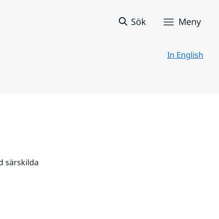
Sök
Meny
In English
 särskilda 