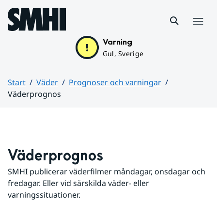
Hoppa till sidans innehåll
Meny
Varning
Gul, Sverige
Start
Väder
Prognoser och varningar
Väderprognos
Huvudinnehåll
Väderprognos
SMHI publicerar väderfilmer måndagar, onsdagar och 
fredagar. Eller vid särskilda väder- eller 
varningssituationer.