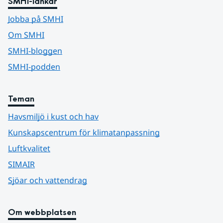
SMHI-länkar
Jobba på SMHI
Om SMHI
SMHI-bloggen
SMHI-podden
Teman
Havsmiljö i kust och hav
Kunskapscentrum för klimatanpassning
Luftkvalitet
SIMAIR
Sjöar och vattendrag
Om webbplatsen