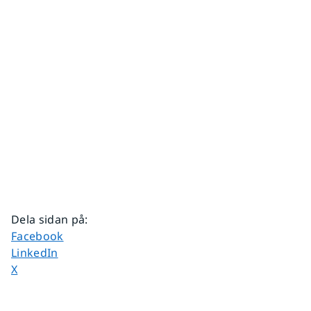
Dela sidan på
:
Dela sidan på
Facebook
Dela sidan på
LinkedIn
Dela sidan på
X