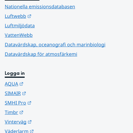
Nationella emissionsdatabasen
Länk till annan webbplats.
Luftwebb
Luftmiljödata
VattenWebb
Datavärdskap, oceanografi och marinbiologi
Datavärdskap för atmosfärkemi
Logga in
Länk till annan webbplats.
AQUA
Länk till annan webbplats.
SIMAIR
Länk till annan webbplats.
SMHI Pro
Länk till annan webbplats.
Timbr
Länk till annan webbplats.
Vinterväg
Länk till annan webbplats.
Väderlarm