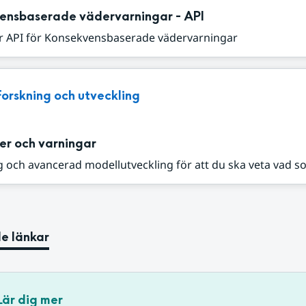
ensbaserade vädervarningar - API
r API för Konsekvensbaserade vädervarningar
Forskning och utveckling
er och varningar
 och avancerad modellutveckling för att du ska veta vad s
e länkar
Lär dig mer