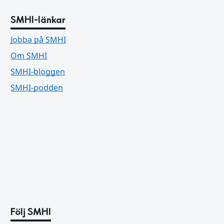
SMHI-länkar
Jobba på SMHI
Om SMHI
SMHI-bloggen
SMHI-podden
Följ SMHI