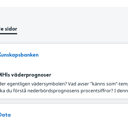
e sidor
Kunskapsbanken
MHIs väderprognoser
der egentligen vädersymbolen? Vad avser ”känns som”-tem
ka du förstå nederbördsprognosens procentsiffror? I denna
Data