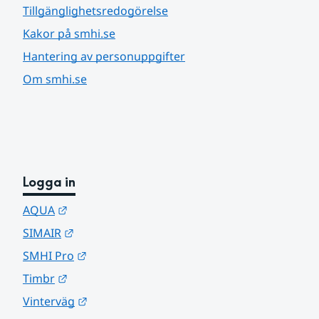
Tillgänglighetsredogörelse
Kakor på smhi.se
Hantering av personuppgifter
Om smhi.se
Logga in
Länk till annan webbplats.
AQUA
Länk till annan webbplats.
SIMAIR
Länk till annan webbplats.
SMHI Pro
Länk till annan webbplats.
Timbr
Länk till annan webbplats.
Vinterväg