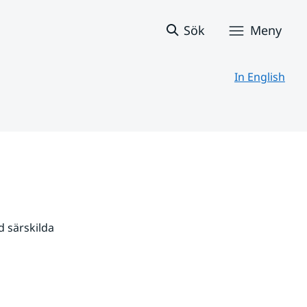
Sök
Meny
In English
 särskilda 