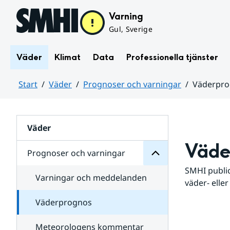
Hoppa till sidans innehåll
Varning
Gul, Sverige
Väder
Klimat
Data
Professionella tjänster
Start
Väder
Prognoser och varningar
Väderpr
varningar
och
Huvudinnehåll
Prognoser
för
Undersidor
Väder
Väde
Prognoser och varningar
SMHI public
Varningar och meddelanden
väder- eller
Väderprognos
Meteorologens kommentar