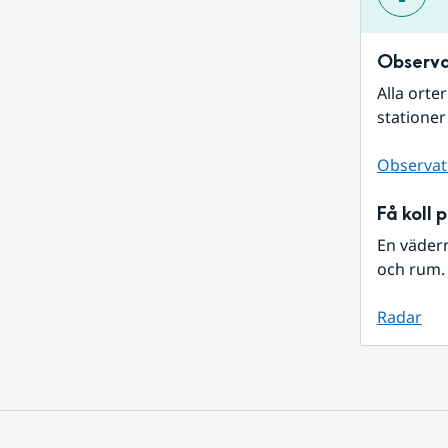
Observa
Alla orte
stationer
Observat
Få koll 
En väder
och rum. 
Radar