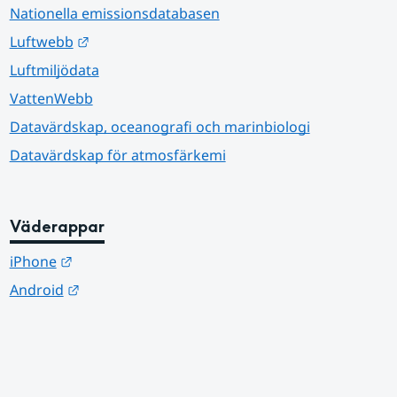
Nationella emissionsdatabasen
Länk till annan webbplats.
Luftwebb
Luftmiljödata
VattenWebb
Datavärdskap, oceanografi och marinbiologi
Datavärdskap för atmosfärkemi
Väderappar
Länk till annan webbplats.
iPhone
Länk till annan webbplats.
Android