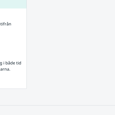
tifrån 
i både tid 
rarna.