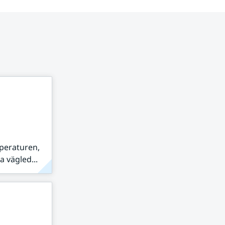
peraturen,
 vägled...