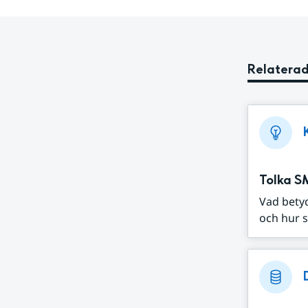
Relaterad
Tolka S
Vad bety
och hur s