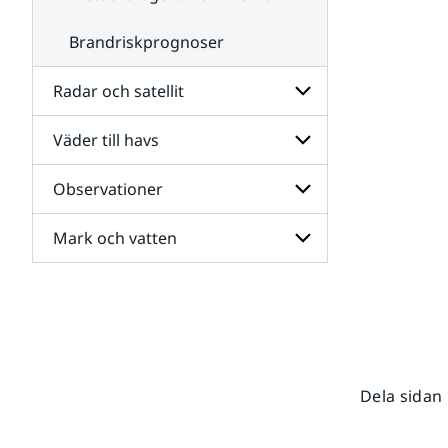
Brandriskprognoser
Radar och satellit
Väder till havs
Undersidor
för
Radar
Observationer
Undersidor
och
för
satellit
Väder
Mark och vatten
Undersidor
till
för
havs
Observationer
Undersidor
för
Mark
och
vatten
Dela sidan