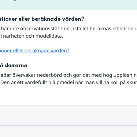
tioner eller beräknade värden?
r har inte observationsstationer, istället beräknas ett värde u
 i närheten och modelldata.
ioner eller beräknade värden?
på skurarna
radar övervakar nederbörd och gör det med hög upplösning 
Den är ett värdefullt hjälpmedel när man vill ha koll på sku