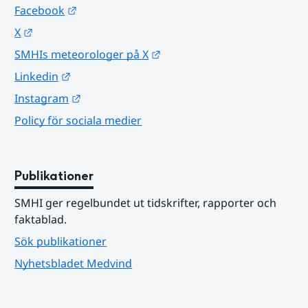
Länk till annan webbplats.
Facebook
Länk till annan webbplats.
X
Länk till annan webbplats.
SMHIs meteorologer på X
Länk till annan webbplats.
Linkedin
Länk till annan webbplats.
Instagram
Policy för sociala medier
Publikationer
SMHI ger regelbundet ut tidskrifter, rapporter och 
faktablad.
Sök publikationer
Nyhetsbladet Medvind