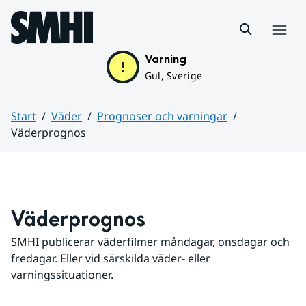
Hoppa till sidans innehåll
Meny
Varning
Gul, Sverige
Start
Väder
Prognoser och varningar
Väderprognos
Huvudinnehåll
Väderprognos
SMHI publicerar väderfilmer måndagar, onsdagar och 
fredagar. Eller vid särskilda väder- eller 
varningssituationer.