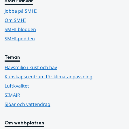
SMHI-länkar
Jobba på SMHI
Om SMHI
SMHI-bloggen
SMHI-podden
Teman
Havsmiljö i kust och hav
Kunskapscentrum för klimatanpassning
Luftkvalitet
SIMAIR
Sjöar och vattendrag
Om webbplatsen