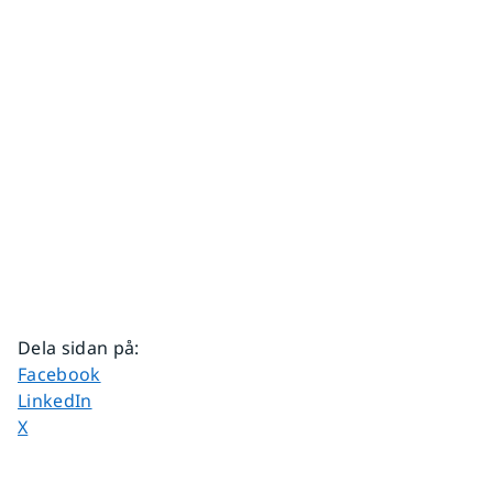
Dela sidan på
:
Dela sidan på
Facebook
Dela sidan på
LinkedIn
Dela sidan på
X