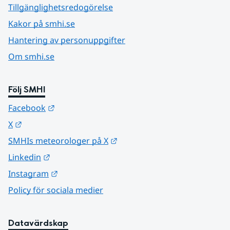
Tillgänglighetsredogörelse
Kakor på smhi.se
Hantering av personuppgifter
Om smhi.se
Följ SMHI
Länk till annan webbplats.
Facebook
Länk till annan webbplats.
X
Länk till annan webbplats.
SMHIs meteorologer på X
Länk till annan webbplats.
Linkedin
Länk till annan webbplats.
Instagram
Policy för sociala medier
Datavärdskap