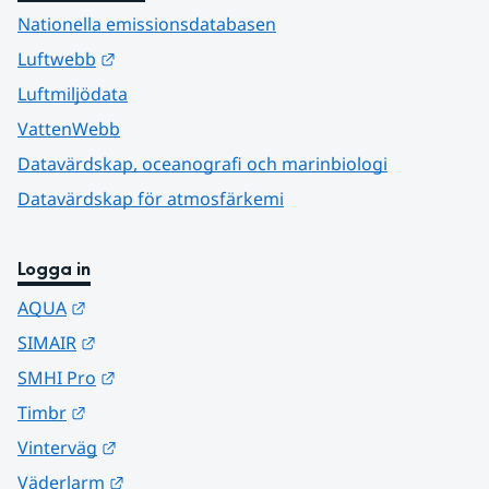
Nationella emissionsdatabasen
Länk till annan webbplats.
Luftwebb
Luftmiljödata
VattenWebb
Datavärdskap, oceanografi och marinbiologi
Datavärdskap för atmosfärkemi
Logga in
Länk till annan webbplats.
AQUA
Länk till annan webbplats.
SIMAIR
Länk till annan webbplats.
SMHI Pro
Länk till annan webbplats.
Timbr
Länk till annan webbplats.
Vinterväg
Länk till annan webbplats.
Väderlarm