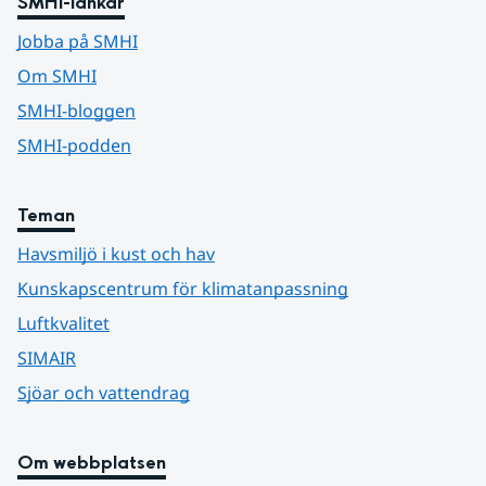
SMHI-länkar
Jobba på SMHI
Om SMHI
SMHI-bloggen
SMHI-podden
Teman
Havsmiljö i kust och hav
Kunskapscentrum för klimatanpassning
Luftkvalitet
SIMAIR
Sjöar och vattendrag
Om webbplatsen