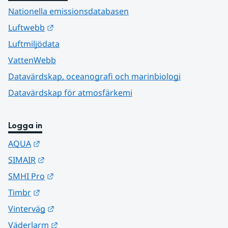
Nationella emissionsdatabasen
Länk till annan webbplats.
Luftwebb
Luftmiljödata
VattenWebb
Datavärdskap, oceanografi och marinbiologi
Datavärdskap för atmosfärkemi
Logga in
Länk till annan webbplats.
AQUA
Länk till annan webbplats.
SIMAIR
Länk till annan webbplats.
SMHI Pro
Länk till annan webbplats.
Timbr
Länk till annan webbplats.
Vinterväg
Länk till annan webbplats.
Väderlarm