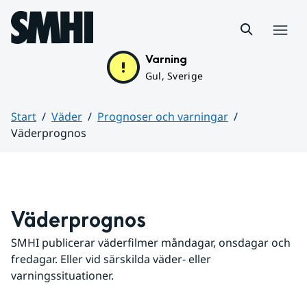
Hoppa till sidans innehåll
Meny
Varning
Gul, Sverige
Start
Väder
Prognoser och varningar
Väderprognos
Huvudinnehåll
Väderprognos
SMHI publicerar väderfilmer måndagar, onsdagar och 
fredagar. Eller vid särskilda väder- eller 
varningssituationer.