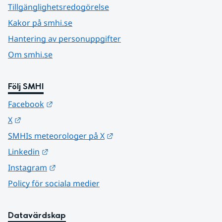
Tillgänglighetsredogörelse
Kakor på smhi.se
Hantering av personuppgifter
Om smhi.se
Följ SMHI
Länk till annan webbplats.
Facebook
Länk till annan webbplats.
X
Länk till annan webbplats.
SMHIs meteorologer på X
Länk till annan webbplats.
Linkedin
Länk till annan webbplats.
Instagram
Policy för sociala medier
Datavärdskap