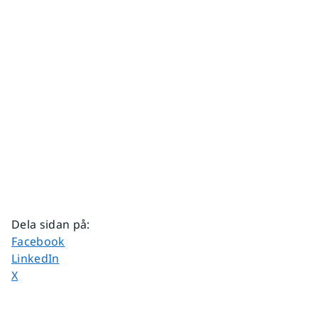
Dela sidan på
:
Dela sidan på
Facebook
Dela sidan på
LinkedIn
Dela sidan på
X