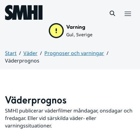
Hoppa till sidans innehåll
Meny
Varning
Gul, Sverige
Start
Väder
Prognoser och varningar
Väderprognos
Huvudinnehåll
Väderprognos
SMHI publicerar väderfilmer måndagar, onsdagar och 
fredagar. Eller vid särskilda väder- eller 
varningssituationer.