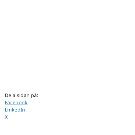
Dela sidan på
:
Dela sidan på
Facebook
Dela sidan på
LinkedIn
Dela sidan på
X