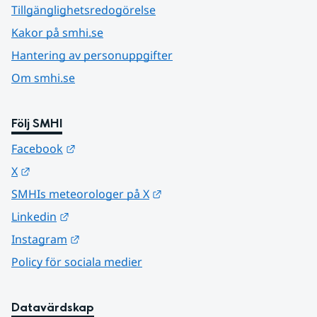
Tillgänglighetsredogörelse
Kakor på smhi.se
Hantering av personuppgifter
Om smhi.se
Följ SMHI
Länk till annan webbplats.
Facebook
Länk till annan webbplats.
X
Länk till annan webbplats.
SMHIs meteorologer på X
Länk till annan webbplats.
Linkedin
Länk till annan webbplats.
Instagram
Policy för sociala medier
Datavärdskap