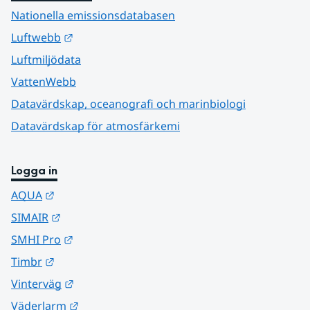
Nationella emissionsdatabasen
Länk till annan webbplats.
Luftwebb
Luftmiljödata
VattenWebb
Datavärdskap, oceanografi och marinbiologi
Datavärdskap för atmosfärkemi
Logga in
Länk till annan webbplats.
AQUA
Länk till annan webbplats.
SIMAIR
Länk till annan webbplats.
SMHI Pro
Länk till annan webbplats.
Timbr
Länk till annan webbplats.
Vinterväg
Länk till annan webbplats.
Väderlarm