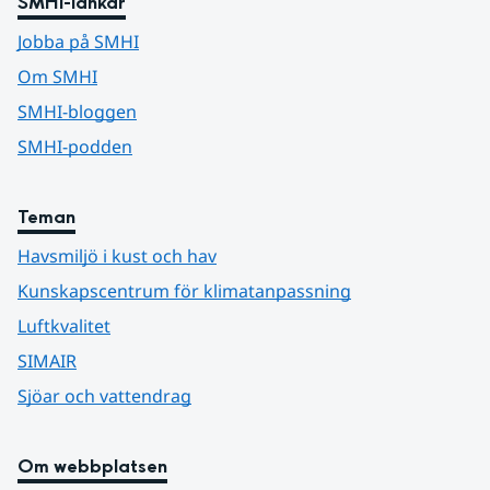
SMHI-länkar
Jobba på SMHI
Om SMHI
SMHI-bloggen
SMHI-podden
Teman
Havsmiljö i kust och hav
Kunskapscentrum för klimatanpassning
Luftkvalitet
SIMAIR
Sjöar och vattendrag
Om webbplatsen