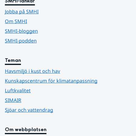
SMHI-länkar
Jobba på SMHI
Om SMHI
SMHI-bloggen
SMHI-podden
Teman
Havsmiljö i kust och hav
Kunskapscentrum för klimatanpassning
Luftkvalitet
SIMAIR
Sjöar och vattendrag
Om webbplatsen