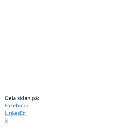
Dela sidan på
:
Dela sidan på
Facebook
Dela sidan på
LinkedIn
Dela sidan på
X