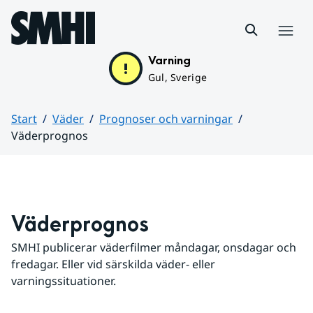
Hoppa till sidans innehåll
Meny
Varning
Gul, Sverige
Start
Väder
Prognoser och varningar
Väderprognos
Huvudinnehåll
Väderprognos
SMHI publicerar väderfilmer måndagar, onsdagar och 
fredagar. Eller vid särskilda väder- eller 
varningssituationer.