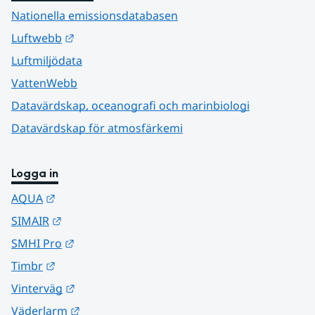
Nationella emissionsdatabasen
Länk till annan webbplats.
Luftwebb
Luftmiljödata
VattenWebb
Datavärdskap, oceanografi och marinbiologi
Datavärdskap för atmosfärkemi
Logga in
Länk till annan webbplats.
AQUA
Länk till annan webbplats.
SIMAIR
Länk till annan webbplats.
SMHI Pro
Länk till annan webbplats.
Timbr
Länk till annan webbplats.
Vinterväg
Länk till annan webbplats.
Väderlarm