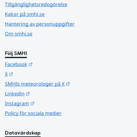
Tillgänglighetsredogörelse
Kakor på smhi.se
Hantering av personuppgifter
Om smhi.se
Följ SMHI
Länk till annan webbplats.
Facebook
Länk till annan webbplats.
X
Länk till annan webbplats.
SMHIs meteorologer på X
Länk till annan webbplats.
Linkedin
Länk till annan webbplats.
Instagram
Policy för sociala medier
Datavärdskap