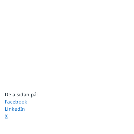
Dela sidan på
:
Dela sidan på
Facebook
Dela sidan på
LinkedIn
Dela sidan på
X