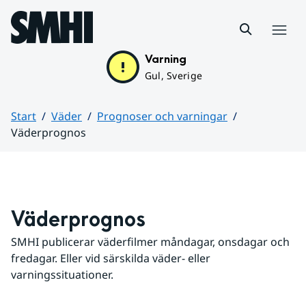
Hoppa till sidans innehåll
Meny
Varning
Gul, Sverige
Start
Väder
Prognoser och varningar
Väderprognos
Huvudinnehåll
Väderprognos
SMHI publicerar väderfilmer måndagar, onsdagar och 
fredagar. Eller vid särskilda väder- eller 
varningssituationer.