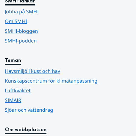
SMHI-länkar
Jobba på SMHI
Om SMHI
SMHI-bloggen
SMHI-podden
Teman
Havsmiljö i kust och hav
Kunskapscentrum för klimatanpassning
Luftkvalitet
SIMAIR
Sjöar och vattendrag
Om webbplatsen