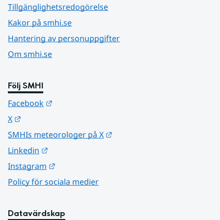
Tillgänglighetsredogörelse
Kakor på smhi.se
Hantering av personuppgifter
Om smhi.se
Följ SMHI
Länk till annan webbplats.
Facebook
Länk till annan webbplats.
X
Länk till annan webbplats.
SMHIs meteorologer på X
Länk till annan webbplats.
Linkedin
Länk till annan webbplats.
Instagram
Policy för sociala medier
Datavärdskap