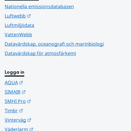
Nationella emissionsdatabasen
Länk till annan webbplats.
Luftwebb
Luftmiljödata
VattenWebb
Datavärdskap, oceanografi och marinbiologi
Datavärdskap för atmosfärkemi
Logga in
Länk till annan webbplats.
AQUA
Länk till annan webbplats.
SIMAIR
Länk till annan webbplats.
SMHI Pro
Länk till annan webbplats.
Timbr
Länk till annan webbplats.
Vinterväg
Länk till annan webbplats.
Väderlarm