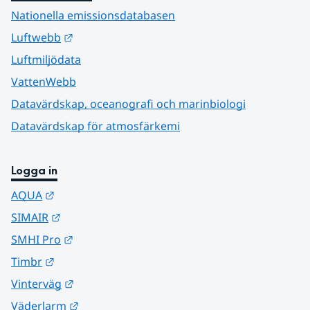
Nationella emissionsdatabasen
Länk till annan webbplats.
Luftwebb
Luftmiljödata
VattenWebb
Datavärdskap, oceanografi och marinbiologi
Datavärdskap för atmosfärkemi
Logga in
Länk till annan webbplats.
AQUA
Länk till annan webbplats.
SIMAIR
Länk till annan webbplats.
SMHI Pro
Länk till annan webbplats.
Timbr
Länk till annan webbplats.
Vinterväg
Länk till annan webbplats.
Väderlarm