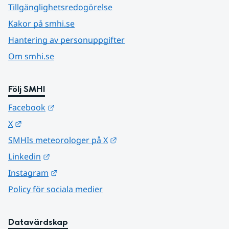
Tillgänglighetsredogörelse
Kakor på smhi.se
Hantering av personuppgifter
Om smhi.se
Följ SMHI
Länk till annan webbplats.
Facebook
Länk till annan webbplats.
X
Länk till annan webbplats.
SMHIs meteorologer på X
Länk till annan webbplats.
Linkedin
Länk till annan webbplats.
Instagram
Policy för sociala medier
Datavärdskap