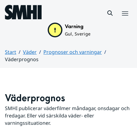
Hoppa till sidans innehåll
Meny
Varning
Gul, Sverige
Start
Väder
Prognoser och varningar
Väderprognos
Huvudinnehåll
Väderprognos
SMHI publicerar väderfilmer måndagar, onsdagar och 
fredagar. Eller vid särskilda väder- eller 
varningssituationer.