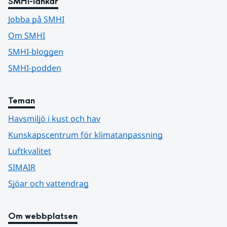
SMHI-länkar
Jobba på SMHI
Om SMHI
SMHI-bloggen
SMHI-podden
Teman
Havsmiljö i kust och hav
Kunskapscentrum för klimatanpassning
Luftkvalitet
SIMAIR
Sjöar och vattendrag
Om webbplatsen