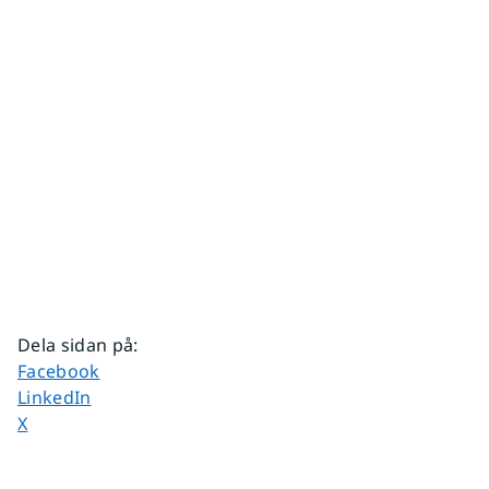
Dela sidan på
:
Dela sidan på
Facebook
Dela sidan på
LinkedIn
Dela sidan på
X