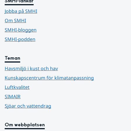
SMHI-länkar
Jobba på SMHI
Om SMHI
SMHI-bloggen
SMHI-podden
Teman
Havsmiljö i kust och hav
Kunskapscentrum för klimatanpassning
Luftkvalitet
SIMAIR
Sjöar och vattendrag
Om webbplatsen