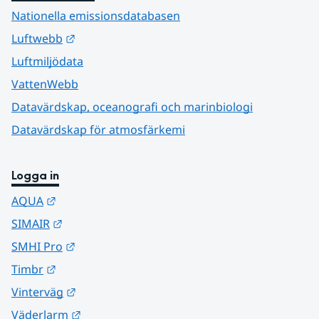
Nationella emissionsdatabasen
Länk till annan webbplats.
Luftwebb
Luftmiljödata
VattenWebb
Datavärdskap, oceanografi och marinbiologi
Datavärdskap för atmosfärkemi
Logga in
Länk till annan webbplats.
AQUA
Länk till annan webbplats.
SIMAIR
Länk till annan webbplats.
SMHI Pro
Länk till annan webbplats.
Timbr
Länk till annan webbplats.
Vinterväg
Länk till annan webbplats.
Väderlarm