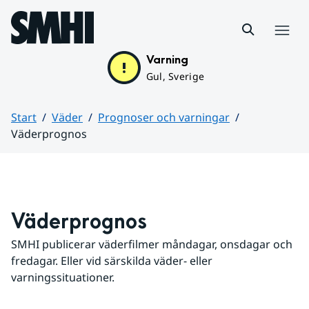
Hoppa till sidans innehåll
Meny
Varning
Gul, Sverige
Start
Väder
Prognoser och varningar
Väderprognos
Huvudinnehåll
Väderprognos
SMHI publicerar väderfilmer måndagar, onsdagar och 
fredagar. Eller vid särskilda väder- eller 
varningssituationer.