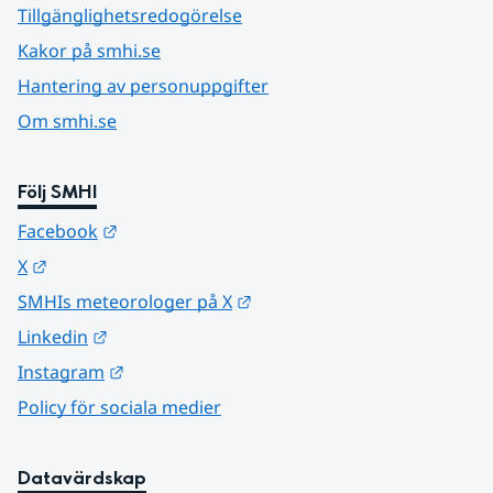
Tillgänglighetsredogörelse
Kakor på smhi.se
Hantering av personuppgifter
Om smhi.se
Följ SMHI
Länk till annan webbplats.
Facebook
Länk till annan webbplats.
X
Länk till annan webbplats.
SMHIs meteorologer på X
Länk till annan webbplats.
Linkedin
Länk till annan webbplats.
Instagram
Policy för sociala medier
Datavärdskap