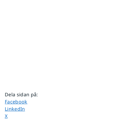
Dela sidan på
:
Dela sidan på
Facebook
Dela sidan på
LinkedIn
Dela sidan på
X