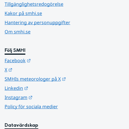
Tillgänglighetsredogörelse
Kakor på smhi.se
Hantering av personuppgifter
Om smhi.se
Följ SMHI
Länk till annan webbplats.
Facebook
Länk till annan webbplats.
X
Länk till annan webbplats.
SMHIs meteorologer på X
Länk till annan webbplats.
Linkedin
Länk till annan webbplats.
Instagram
Policy för sociala medier
Datavärdskap