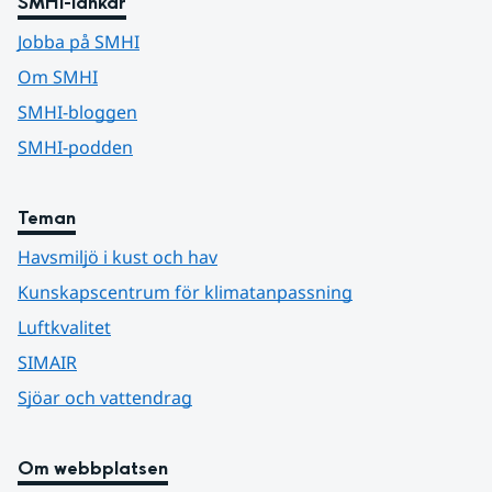
SMHI-länkar
Jobba på SMHI
Om SMHI
SMHI-bloggen
SMHI-podden
Teman
Havsmiljö i kust och hav
Kunskapscentrum för klimatanpassning
Luftkvalitet
SIMAIR
Sjöar och vattendrag
Om webbplatsen