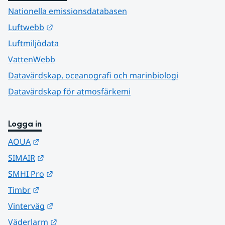
Nationella emissionsdatabasen
Länk till annan webbplats.
Luftwebb
Luftmiljödata
VattenWebb
Datavärdskap, oceanografi och marinbiologi
Datavärdskap för atmosfärkemi
Logga in
Länk till annan webbplats.
AQUA
Länk till annan webbplats.
SIMAIR
Länk till annan webbplats.
SMHI Pro
Länk till annan webbplats.
Timbr
Länk till annan webbplats.
Vinterväg
Länk till annan webbplats.
Väderlarm