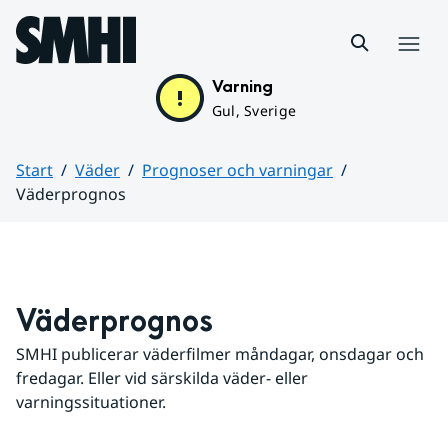
Hoppa till sidans innehåll
Meny
Varning
Gul, Sverige
Start
Väder
Prognoser och varningar
Väderprognos
Huvudinnehåll
Väderprognos
SMHI publicerar väderfilmer måndagar, onsdagar och 
fredagar. Eller vid särskilda väder- eller 
varningssituationer.