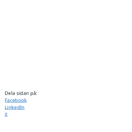
Dela sidan på
:
Dela sidan på
Facebook
Dela sidan på
LinkedIn
Dela sidan på
X