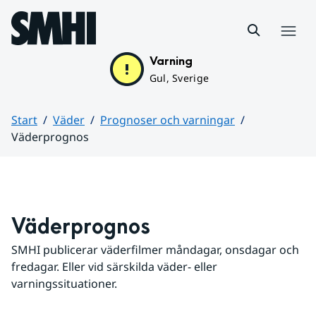
Hoppa till sidans innehåll
Meny
Varning
Gul, Sverige
Start
Väder
Prognoser och varningar
Väderprognos
Huvudinnehåll
Väderprognos
SMHI publicerar väderfilmer måndagar, onsdagar och 
fredagar. Eller vid särskilda väder- eller 
varningssituationer.