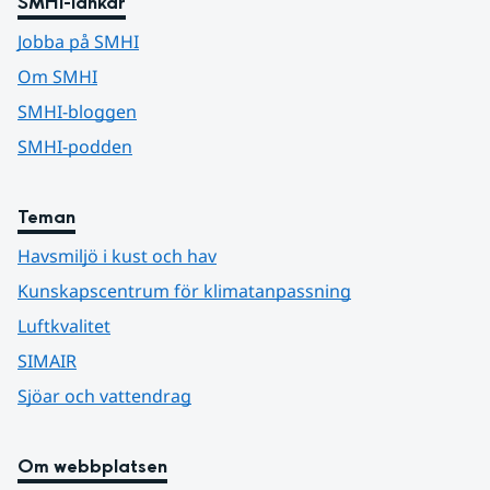
SMHI-länkar
Jobba på SMHI
Om SMHI
SMHI-bloggen
SMHI-podden
Teman
Havsmiljö i kust och hav
Kunskapscentrum för klimatanpassning
Luftkvalitet
SIMAIR
Sjöar och vattendrag
Om webbplatsen