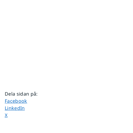
Dela sidan på
:
Dela sidan på
Facebook
Dela sidan på
LinkedIn
Dela sidan på
X