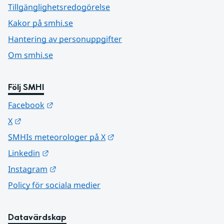
Tillgänglighetsredogörelse
Kakor på smhi.se
Hantering av personuppgifter
Om smhi.se
Följ SMHI
Länk till annan webbplats.
Facebook
Länk till annan webbplats.
X
Länk till annan webbplats.
SMHIs meteorologer på X
Länk till annan webbplats.
Linkedin
Länk till annan webbplats.
Instagram
Policy för sociala medier
Datavärdskap