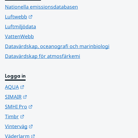
Nationella emissionsdatabasen
Länk till annan webbplats.
Luftwebb
Luftmiljödata
VattenWebb
Datavärdskap, oceanografi och marinbiologi
Datavärdskap för atmosfärkemi
Logga in
Länk till annan webbplats.
AQUA
Länk till annan webbplats.
SIMAIR
Länk till annan webbplats.
SMHI Pro
Länk till annan webbplats.
Timbr
Länk till annan webbplats.
Vinterväg
Länk till annan webbplats.
Väderlarm